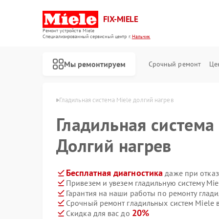
FIX-MIELE
Ремонт устройств Miele
Специализированный cервисный центр г.
Нальчик
Мы ремонтируем
Срочный ремонт
Це
ем Miele в Нальчике
Гладильная система Miele долгий нагрев
Гладильная система
Долгий нагрев
Бесплатная диагностика
даже при отказ
Привезем и увезем гладильную систему Mie
Гарантия на наши работы по ремонту глад
Срочный ремонт гладильных систем Miele в
20%
Скидка для вас до
Ремонт роботов-пылесосов Miele
Ремонт стиральных машин Miele
Ремонт посудомоечных машин Miele
Ремонт варочных панелей Miele
Ремонт духовых шкафов Miele
Ремонт микроволновых печей Miele
Ремонт парогенераторов Miele
Ремонт вертикальных пылесосов Miele
Ремонт сушильных машин Miele