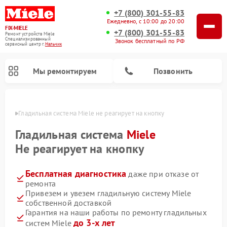
+7 (800) 301-55-83
Ежедневно, с 10:00 до 20:00
FIX-MIELE
+7 (800) 301-55-83
Ремонт устройств Miele
Специализированный
Звонок бесплатный по РФ
cервисный центр г.
Нальчик
Мы ремонтируем
Позвонить
ьчике
Гладильная система Miele не реагирует на кнопку
Гладильная система
Miele
Не реагирует на кнопку
Бесплатная диагностика
даже при отказе от
ремонта
Привезем и увезем гладильную систему Miele
собственной доставкой
Ремонт вертикальных пылесосов Miele
Ремонт роботов-пылесосов Miele
Ремонт посудомоечных машин Miele
Ремонт стиральных машин Miele
Ремонт варочных панелей Miele
Ремонт микроволновых печей Miele
Ремонт сушильных машин Miele
Гарантия на наши работы по ремонту гладильных
до 3-х лет
систем Miele