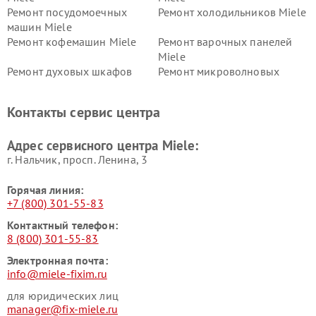
Ремонт посудомоечных
Ремонт холодильников Miele
машин Miele
Ремонт кофемашин Miele
Ремонт варочных панелей
Miele
Ремонт духовых шкафов
Ремонт микроволновых
Miele
печей Miele
Ремонт парогенераторов
Ремонт вытяжек Miele
Контакты сервис центра
Miele
Ремонт гладильных систем
Ремонт вертикальных
Адрес сервисного центра Miele:
Miele
пылесосов Miele
г. Нальчик, просп. Ленина, 3
Горячая линия:
+7 (800) 301-55-83
Контактный телефон:
8 (800) 301-55-83
Электронная почта:
info@miele-fixim.ru
для юридических лиц
manager@fix-miele.ru