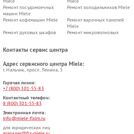
Miele
Miele
Ремонт посудомоечных
Ремонт холодильников Miele
машин Miele
Ремонт кофемашин Miele
Ремонт варочных панелей
Miele
Ремонт духовых шкафов
Ремонт микроволновых
Miele
печей Miele
Ремонт парогенераторов
Ремонт вытяжек Miele
Контакты сервис центра
Miele
Ремонт гладильных систем
Ремонт вертикальных
Адрес сервисного центра Miele:
Miele
пылесосов Miele
г. Нальчик, просп. Ленина, 3
Горячая линия:
+7 (800) 301-55-83
Контактный телефон:
8 (800) 301-55-83
Электронная почта:
info@miele-fixim.ru
для юридических лиц
manager@fix-miele.ru