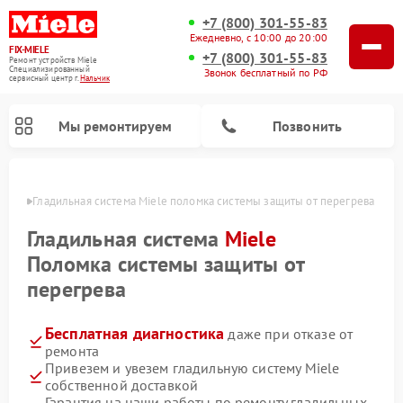
+7 (800) 301-55-83
Ежедневно, с 10:00 до 20:00
FIX-MIELE
+7 (800) 301-55-83
Ремонт устройств Miele
Специализированный
Звонок бесплатный по РФ
cервисный центр г.
Нальчик
Мы ремонтируем
Позвонить
ьчике
Гладильная система Miele поломка системы защиты от перегрева
Гладильная система
Miele
Поломка системы защиты от
перегрева
Бесплатная диагностика
даже при отказе от
ремонта
Привезем и увезем гладильную систему Miele
Ремонт вертикальных пылесосов Miele
Ремонт роботов-пылесосов Miele
Ремонт посудомоечных машин Miele
Ремонт стиральных машин Miele
Ремонт варочных панелей Miele
Ремонт микроволновых печей Miele
Ремонт сушильных машин Miele
собственной доставкой
Гарантия на наши работы по ремонту гладильных