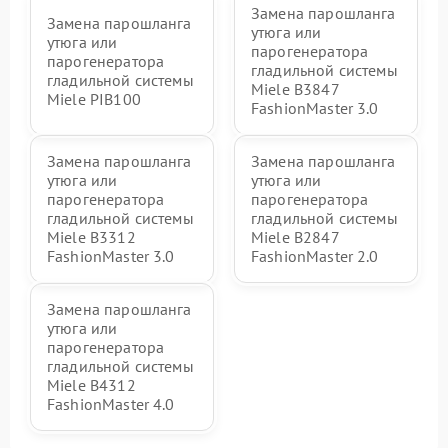
Замена парошланга
Замена парошланга
утюга или
утюга или
парогенератора
парогенератора
гладильной системы
гладильной системы
Miele B3847
Miele PIB100
FashionMaster 3.0
Замена парошланга
Замена парошланга
утюга или
утюга или
парогенератора
парогенератора
гладильной системы
гладильной системы
Miele B3312
Miele B2847
FashionMaster 3.0
FashionMaster 2.0
Замена парошланга
утюга или
парогенератора
гладильной системы
Miele B4312
FashionMaster 4.0