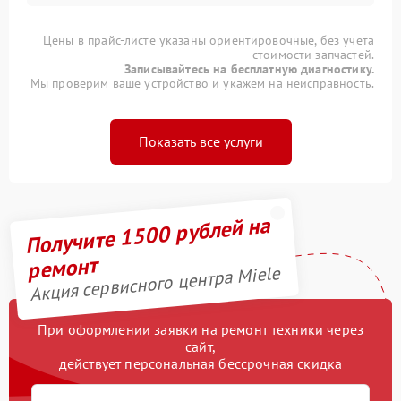
Цены в прайс-листе указаны ориентировочные, без учета
стоимости запчастей.
Записывайтесь на бесплатную диагностику.
Мы проверим ваше устройство и укажем на неисправность.
Показать все услуги
Получите 1500 рублей на
ремонт
Акция сервисного центра Miele
При оформлении заявки на ремонт техники через
сайт,
действует персональная бессрочная скидка