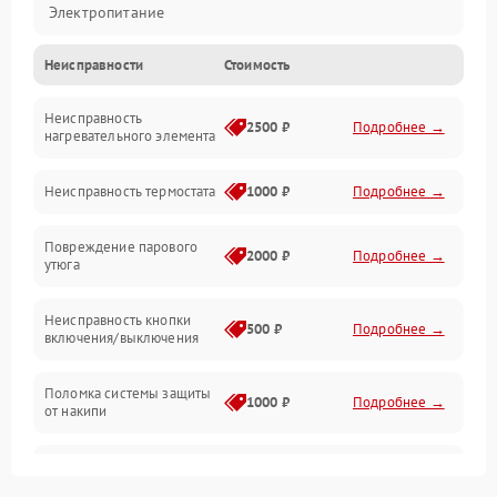
Электропитание
Неисправности
Стоимость
Пар
Неисправность
Герметичность
2500 ₽
Подробнее →
нагревательного элемента
Электроника/Механические
Неисправность термостата
1000 ₽
Подробнее →
Повреждение парового
2000 ₽
Подробнее →
утюга
Неисправность кнопки
500 ₽
Подробнее →
включения/выключения
Поломка системы защиты
1000 ₽
Подробнее →
от накипи
Неисправность
500 ₽
Подробнее →
индикатора уровня воды