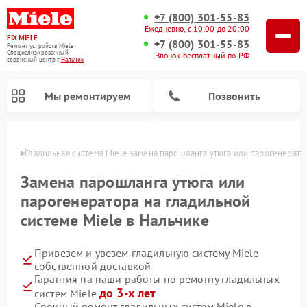
+7 (800) 301-55-83
Ежедневно, с 10:00 до 20:00
FIX-MIELE
+7 (800) 301-55-83
Ремонт устройств Miele
Специализированный
Звонок бесплатный по РФ
cервисный центр г.
Нальчик
Мы ремонтируем
Позвонить
ьчике
Гладильная система Miele замена парошланга утюга или парогенерато
Замена парошланга утюга или
парогенератора на гладильной
системе Miele в Нальчике
Привезем и увезем гладильную систему Miele
собственной доставкой
Гарантия на наши работы по ремонту гладильных
Ремонт вертикальных пылесосов Miele
Ремонт роботов-пылесосов Miele
Ремонт посудомоечных машин Miele
Ремонт стиральных машин Miele
Ремонт варочных панелей Miele
Ремонт микроволновых печей Miele
Ремонт сушильных машин Miele
до 3-х лет
систем Miele
Срочный ремонт гладильных систем Miele в