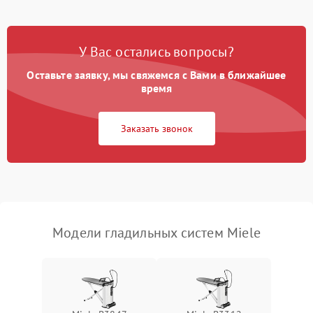
Поломка системы
автоматического
1500 ₽
Подробнее →
У Вас остались вопросы?
отключения
Оставьте заявку, мы свяжемся с Вами в ближайшее
Неисправность системы
время
2000 ₽
Подробнее →
подачи пара
Заказать звонок
Поломка сетевого шнура
500 ₽
Подробнее →
Неисправность системы
1500 ₽
Подробнее →
регулировки температуры
Поломка системы защиты
1000 ₽
Подробнее →
от перегрева
Модели гладильных систем Miele
Повреждение внутренних
500 ₽
Подробнее →
проводов
Проблемы с регулировкой
1500 ₽
Подробнее →