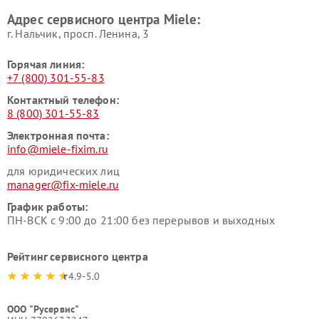
Ремонт гладильных систем
Ремонт вертикальных
Адрес сервисного центра Miele:
Miele
пылесосов Miele
г. Нальчик, просп. Ленина, 3
Горячая линия:
+7 (800) 301-55-83
Контактный телефон:
8 (800) 301-55-83
Электронная почта:
info@miele-fixim.ru
для юридических лиц
manager@fix-miele.ru
График работы:
ПН-ВСК с 9:00 до 21:00 без перерывов и выходных
Рейтинг сервисного центра
4.9-5.0
ООО "Русервис"