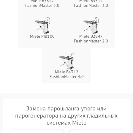
Miele B3847
Miele B3312
температуры
FashionMaster 3.0
FashionMaster 3.0
Неисправность датчиков
1000 ₽
Подробнее →
давления
Неисправность блока
Miele PIB100
Miele B2847
1500 ₽
Подробнее →
питания
FashionMaster 2.0
Проблемы с пайкой на
1000 ₽
Подробнее →
плате
Miele B4312
Неисправность кнопок
FashionMaster 4.0
500 ₽
Подробнее →
управления
Неисправность системы
автоматического
1500 ₽
Подробнее →
отключения
Замена парошланга утюга или
парогенератора на других гладильных
Неисправность
2000 ₽
Подробнее →
системах Miele
индикаторов (дисплея)