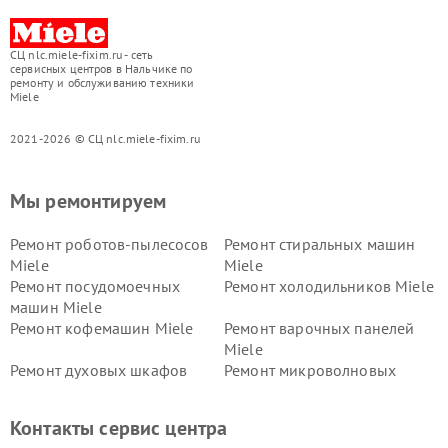
СЦ nlc.miele-fixim.ru - сеть
сервисных центров в Нальчике по
ремонту и обслуживанию техники
Miele
2021-2026 © СЦ nlc.miele-fixim.ru
Мы ремонтируем
Ремонт роботов-пылесосов
Ремонт стиральных машин
Miele
Miele
Ремонт посудомоечных
Ремонт холодильников Miele
машин Miele
Ремонт кофемашин Miele
Ремонт варочных панелей
Miele
Ремонт духовых шкафов
Ремонт микроволновых
Miele
печей Miele
Ремонт парогенераторов
Ремонт вытяжек Miele
Контакты сервис центра
Miele