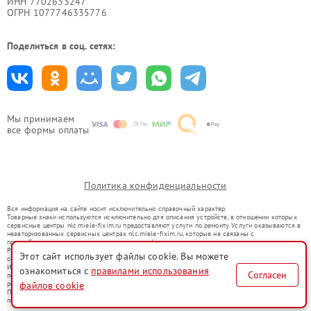
ИНН 7702633247
ОГРН 1077746335776
Поделиться в соц. сетях:
Мы принимаем
все формы оплаты
Политика конфиденциальности
Вся информация на сайте носит исключительно справочный характер.
Товарные знаки используются исключительно для описания устройств, в отношении которых
сервисные центры nlc.miele-fixim.ru предоставляют услуги по ремонту. Услуги оказываются в
неавторизованных сервисных центрах nlc.miele-fixim.ru, которые не связаны с
правообладателями товарных знаков или их официальными представителями.
Ремонт осуществляется для устройств, уже введенных в гражданский оборот в соответствии
Этот сайт использует файлы cookie. Вы можете
со статьей 1487 ГК РФ.
Использование товарных знаков не преследует цели индивидуализации услуг или введения
ознакомиться с
правилами использования
Согласен
потребителей в заблуждение, а служит для информирования о предоставляемых услугах по
ремонту техники указанных брендов.
файлов cookie
Представленная на сайте информация не является публичной офертой, определяемой
положениями Статьи 437(2) Гражданского кодекса РФ