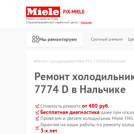
FIX-MIELE
Ремонт устройств Miele
Специализированный cервисный центр г.
Нальчик
Мы ремонтируем
Срочный ремонт
Це
ов Miele в Нальчике
Ремонт холодильника Miele FNS 7774 D в Нальчике
Ремонт холодильник
7774 D в Нальчике
от 480 руб.
Стоимость ремонта
Бесплатная диагностика
даже при отказ
Привезем и увезем холодильник Miele FNS
Гарантия на наши работы по ремонту холо
3-х лет
Ремонт роботов-пылесосов Miele
Ремонт стиральных машин Miele
Ремонт посудомоечных машин Miele
Ремонт варочных панелей Miele
Ремонт духовых шкафов Miele
Ремонт микроволновых печей Miele
Ремонт парогенераторов Miele
Ремонт гладильных систем Miele
Ремонт вертикальных пылесосов Miele
Ремонт сушильных машин Miele