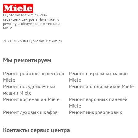
СЦ nlc.miele-fixim.ru - сеть
сервисных центров в Нальчике по
ремонту и обслуживанию техники
Miele
2021-2026 © СЦ nlc.miele-fixim.ru
Мы ремонтируем
Ремонт роботов-пылесосов
Ремонт стиральных машин
Miele
Miele
Ремонт посудомоечных
Ремонт холодильников Miele
машин Miele
Ремонт кофемашин Miele
Ремонт варочных панелей
Miele
Ремонт духовых шкафов
Ремонт микроволновых
Miele
печей Miele
Ремонт парогенераторов
Ремонт вытяжек Miele
Контакты сервис центра
Miele