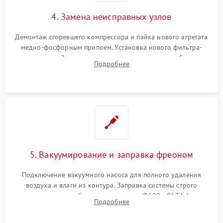
4. Замена неисправных узлов
Демонтаж сгоревшего компрессора и пайка нового агрегата
медно-фосфорным припоем. Установка нового фильтра-
осушителя. Замена изношенных вентиляторов обдува,
Подробнее
сломанных заслонок или поврежденных дверных петель.
5. Вакуумирование и заправка фреоном
Подключение вакуумного насоса для полного удаления
воздуха и влаги из контура. Заправка системы строго
дозированным объемом хладагента (R600a, R134a) по
Подробнее
электронным весам. Контроль рабочего давления в системе.