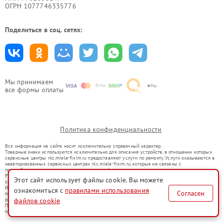
ОГРН 1077746335776
Поделиться в соц. сетях:
Мы принимаем
все формы оплаты
Политика конфиденциальности
Вся информация на сайте носит исключительно справочный характер.
Товарные знаки используются исключительно для описания устройств, в отношении которых
сервисные центры nlc.miele-fixim.ru предоставляют услуги по ремонту. Услуги оказываются в
неавторизованных сервисных центрах nlc.miele-fixim.ru, которые не связаны с
правообладателями товарных знаков или их официальными представителями.
Ремонт осуществляется для устройств, уже введенных в гражданский оборот в соответствии
Этот сайт использует файлы cookie. Вы можете
со статьей 1487 ГК РФ.
Использование товарных знаков не преследует цели индивидуализации услуг или введения
ознакомиться с
правилами использования
Согласен
потребителей в заблуждение, а служит для информирования о предоставляемых услугах по
ремонту техники указанных брендов.
файлов cookie
Представленная на сайте информация не является публичной офертой, определяемой
положениями Статьи 437(2) Гражданского кодекса РФ