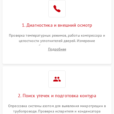
Образование конденсата
1800 ₽
Подробнее →
на стенках
Сбой в работе инвертора
2100 ₽
Подробнее →
1. Диагностика и внешний осмотр
Запах горелого при
2000 ₽
Подробнее →
Проверка температурных режимов, работы компрессора и
работе
целостности уплотнителей дверей. Измерение
сопротивления обмоток мотора, проверка термостата и
Не включается
Подробнее
1000 ₽
Подробнее →
считывание кодов ошибок с электронного дисплея.
холодильник
Проблемы с системой
автоматической
1800 ₽
Подробнее →
разморозки
2. Поиск утечек и подготовка контура
Опрессовка системы азотом для выявления микротрещин в
трубопроводе. Проверка испарителя и конденсатора