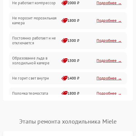
Не работает компрессор
2000 ₽
Подробнее →
Электропитание
Не морозит морозильная
Дренаж
1800 ₽
Подробнее →
камера
Оттайка
Постоянно работает и не
1500 ₽
Подробнее →
отключается
Программное обеспечение
Образование льда в
1500 ₽
Подробнее →
холодильной камере
Не горит свет внутри
1400 ₽
Подробнее →
Поломка термостата
1800 ₽
Подробнее →
Не работает вентилятор
1800 ₽
Подробнее →
Этапы ремонта холодильника Miele
Поломка системы No Frost
2600 ₽
Подробнее →