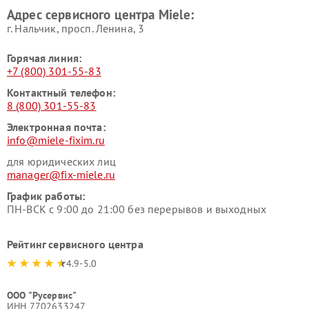
Ремонт гладильных систем
Ремонт вертикальных
Адрес сервисного центра Miele:
Miele
пылесосов Miele
г. Нальчик, просп. Ленина, 3
Горячая линия:
+7 (800) 301-55-83
Контактный телефон:
8 (800) 301-55-83
Электронная почта:
info@miele-fixim.ru
для юридических лиц
manager@fix-miele.ru
График работы:
ПН-ВСК с 9:00 до 21:00 без перерывов и выходных
Рейтинг сервисного центра
4.9-5.0
ООО "Русервис"
ИНН 7702633247