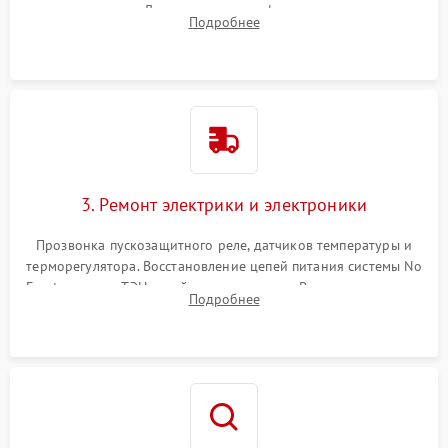
течеискателем. Демонтаж старого фильтра-осушителя и
Подробнее
продувка капиллярной трубки для устранения засоров.
3. Ремонт электрики и электроники
Прозвонка пускозащитного реле, датчиков температуры и
терморегулятора. Восстановление цепей питания системы No
Frost, включая ТЭН оттайки и вентилятор. Ремонт или замена
Подробнее
платы управления при сбоях алгоритмов.