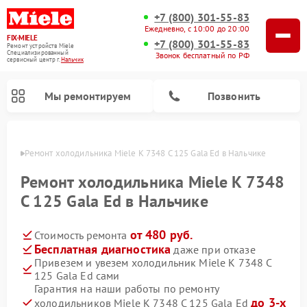
+7 (800) 301-55-83
Ежедневно, с 10:00 до 20:00
FIX-MIELE
+7 (800) 301-55-83
Ремонт устройств Miele
Специализированный
Звонок бесплатный по РФ
cервисный центр г.
Нальчик
Мы ремонтируем
Позвонить
ьчике
Ремонт холодильника Miele K 7348 C 125 Gala Ed в Нальчике
Ремонт холодильника Miele K 7348
C 125 Gala Ed в Нальчике
от 480 руб.
Стоимость ремонта
Бесплатная диагностика
даже при отказе
Привезем и увезем холодильник Miele K 7348 C
125 Gala Ed сами
Ремонт вертикальных пылесосов Miele
Ремонт роботов-пылесосов Miele
Ремонт посудомоечных машин Miele
Ремонт варочных панелей Miele
Ремонт микроволновых печей Miele
Ремонт стиральных машин Miele
Ремонт гладильных систем Miele
Ремонт сушильных машин Miele
Гарантия на наши работы по ремонту
до 3-х
холодильников Miele K 7348 C 125 Gala Ed