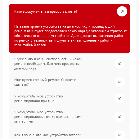
Какие документы вы предоставляете?
На этапе приема устройства на диагностику и последующий
ремонт вам будет предоставлен заказ-наряд с указанием страховых
обязательств на ваше устройство. Далее, после выполнения работ
по ремонту техники, вы получите акт выполненных работ и
гарантийный талон.
Я уже знаю в чем неисправность и какой
ремонт необходим. Для чего проводить
диагностику?
Мне нужен срочный ремонт. Сможете
сделать?
Я хочу, чтобы мое устройство
ремонтировали при мне.
Я хочу, чтобы мое устройство
ремонтировалось только оригинальными
запчастями.
Как я узнаю, что мое устройство готово?