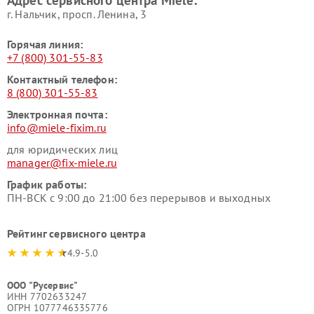
Адрес сервисного центра Miele:
Miele
пылесосов Miele
г. Нальчик, просп. Ленина, 3
Горячая линия:
+7 (800) 301-55-83
Контактный телефон:
8 (800) 301-55-83
Электронная почта:
info@miele-fixim.ru
для юридических лиц
manager@fix-miele.ru
График работы:
ПН-ВСК с 9:00 до 21:00 без перерывов и выходных
Рейтинг сервисного центра
4.9-5.0
ООО "Русервис"
ИНН 7702633247
ОГРН 1077746335776