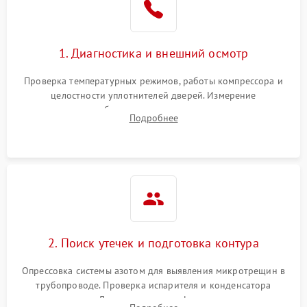
на стенках
Сбой в работе инвертора
2100 ₽
Подробнее →
1. Диагностика и внешний осмотр
Запах горелого при
2000 ₽
Подробнее →
Проверка температурных режимов, работы компрессора и
работе
целостности уплотнителей дверей. Измерение
сопротивления обмоток мотора, проверка термостата и
Не включается
Подробнее
1000 ₽
Подробнее →
считывание кодов ошибок с электронного дисплея.
холодильник
Проблемы с системой
автоматической
1800 ₽
Подробнее →
разморозки
2. Поиск утечек и подготовка контура
Опрессовка системы азотом для выявления микротрещин в
трубопроводе. Проверка испарителя и конденсатора
течеискателем. Демонтаж старого фильтра-осушителя и