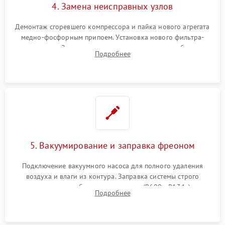
4. Замена неисправных узлов
Демонтаж сгоревшего компрессора и пайка нового агрегата
медно-фосфорным припоем. Установка нового фильтра-
осушителя. Замена изношенных вентиляторов обдува,
Подробнее
сломанных заслонок или поврежденных дверных петель.
5. Вакуумирование и заправка фреоном
Подключение вакуумного насоса для полного удаления
воздуха и влаги из контура. Заправка системы строго
дозированным объемом хладагента (R600a, R134a) по
Подробнее
электронным весам. Контроль рабочего давления в системе.