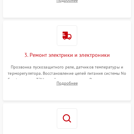
Подробнее
продувка капиллярной трубки для устранения засоров.
3. Ремонт электрики и электроники
Прозвонка пускозащитного реле, датчиков температуры и
терморегулятора. Восстановление цепей питания системы No
Frost, включая ТЭН оттайки и вентилятор. Ремонт или замена
Подробнее
платы управления при сбоях алгоритмов.