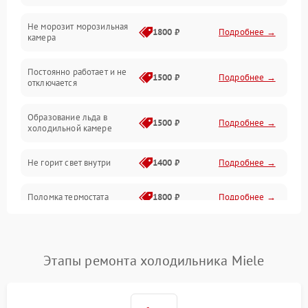
Не морозит морозильная
Дренаж
1800 ₽
Подробнее →
камера
Оттайка
Постоянно работает и не
1500 ₽
Подробнее →
отключается
Программное обеспечение
Образование льда в
1500 ₽
Подробнее →
холодильной камере
Не горит свет внутри
1400 ₽
Подробнее →
Поломка термостата
1800 ₽
Подробнее →
Не работает вентилятор
1800 ₽
Подробнее →
Этапы ремонта холодильника Miele
Поломка системы No Frost
2600 ₽
Подробнее →
Образование конденсата
1800 ₽
Подробнее →