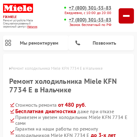
+7 (800) 301-55-83
Ежедневно, с 10:00 до 20:00
FIX-MIELE
+7 (800) 301-55-83
Ремонт устройств Miele
Специализированный
Звонок бесплатный по РФ
cервисный центр г.
Нальчик
Мы ремонтируем
Позвонить
ьчике
Ремонт холодильника Miele KFN 7734 E в Нальчике
Ремонт холодильника Miele KFN
7734 E в Нальчике
от 480 руб.
Стоимость ремонта
Бесплатная диагностика
даже при отказе
Привезем и увезем холодильник Miele KFN 7734 E
сами
Ремонт вертикальных пылесосов Miele
Ремонт роботов-пылесосов Miele
Ремонт посудомоечных машин Miele
Ремонт варочных панелей Miele
Ремонт микроволновых печей Miele
Ремонт стиральных машин Miele
Ремонт гладильных систем Miele
Ремонт сушильных машин Miele
Гарантия на наши работы по ремонту
до 3-х лет
холодильников Miele KFN 7734 E