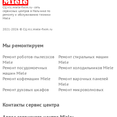
СЦ nlc.miele-fixim.ru - сеть
сервисных центров в Нальчике по
ремонту и обслуживанию техники
Miele
2021-2026 © СЦ nlc.miele-fixim.ru
Мы ремонтируем
Ремонт роботов-пылесосов
Ремонт стиральных машин
Miele
Miele
Ремонт посудомоечных
Ремонт холодильников Miele
машин Miele
Ремонт кофемашин Miele
Ремонт варочных панелей
Miele
Ремонт духовых шкафов
Ремонт микроволновых
Miele
печей Miele
Ремонт парогенераторов
Ремонт вытяжек Miele
Контакты сервис центра
Miele
Ремонт гладильных систем
Ремонт вертикальных