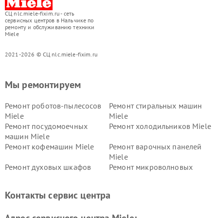
СЦ nlc.miele-fixim.ru - сеть
сервисных центров в Нальчике по
ремонту и обслуживанию техники
Miele
2021-2026 © СЦ nlc.miele-fixim.ru
Мы ремонтируем
Ремонт роботов-пылесосов
Ремонт стиральных машин
Miele
Miele
Ремонт посудомоечных
Ремонт холодильников Miele
машин Miele
Ремонт кофемашин Miele
Ремонт варочных панелей
Miele
Ремонт духовых шкафов
Ремонт микроволновых
Miele
печей Miele
Ремонт парогенераторов
Ремонт вытяжек Miele
Контакты сервис центра
Miele
Ремонт гладильных систем
Ремонт вертикальных