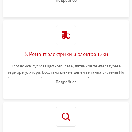
Подробнее
продувка капиллярной трубки для устранения засоров.
3. Ремонт электрики и электроники
Прозвонка пускозащитного реле, датчиков температуры и
терморегулятора. Восстановление цепей питания системы No
Frost, включая ТЭН оттайки и вентилятор. Ремонт или замена
Подробнее
платы управления при сбоях алгоритмов.