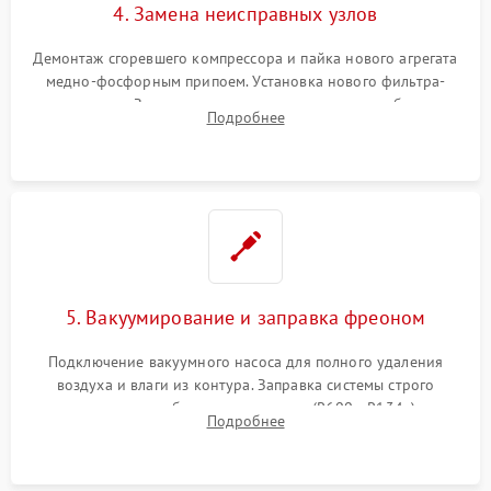
4. Замена неисправных узлов
Демонтаж сгоревшего компрессора и пайка нового агрегата
медно-фосфорным припоем. Установка нового фильтра-
осушителя. Замена изношенных вентиляторов обдува,
Подробнее
сломанных заслонок или поврежденных дверных петель.
5. Вакуумирование и заправка фреоном
Подключение вакуумного насоса для полного удаления
воздуха и влаги из контура. Заправка системы строго
дозированным объемом хладагента (R600a, R134a) по
Подробнее
электронным весам. Контроль рабочего давления в системе.