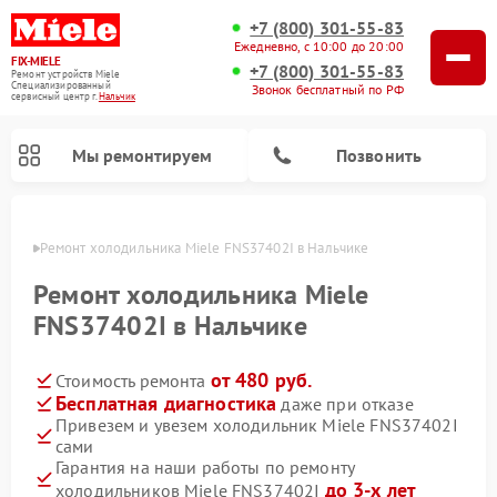
+7 (800) 301-55-83
Ежедневно, с 10:00 до 20:00
FIX-MIELE
+7 (800) 301-55-83
Ремонт устройств Miele
Специализированный
Звонок бесплатный по РФ
cервисный центр г.
Нальчик
Мы ремонтируем
Позвонить
ьчике
Ремонт холодильника Miele FNS37402I в Нальчике
Ремонт холодильника Miele
FNS37402I в Нальчике
от 480 руб.
Стоимость ремонта
Бесплатная диагностика
даже при отказе
Привезем и увезем холодильник Miele FNS37402I
сами
Ремонт вертикальных пылесосов Miele
Ремонт роботов-пылесосов Miele
Ремонт посудомоечных машин Miele
Ремонт варочных панелей Miele
Ремонт микроволновых печей Miele
Ремонт стиральных машин Miele
Ремонт гладильных систем Miele
Ремонт сушильных машин Miele
Гарантия на наши работы по ремонту
до 3-х лет
холодильников Miele FNS37402I