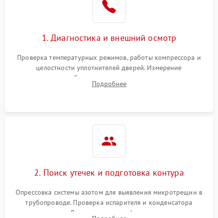
на стенках
Сбой в работе инвертора
2100 ₽
Подробнее →
1. Диагностика и внешний осмотр
Запах горелого при
2000 ₽
Подробнее →
Проверка температурных режимов, работы компрессора и
работе
целостности уплотнителей дверей. Измерение
сопротивления обмоток мотора, проверка термостата и
Не включается
Подробнее
1000 ₽
Подробнее →
считывание кодов ошибок с электронного дисплея.
холодильник
Проблемы с системой
автоматической
1800 ₽
Подробнее →
разморозки
2. Поиск утечек и подготовка контура
Опрессовка системы азотом для выявления микротрещин в
трубопроводе. Проверка испарителя и конденсатора
течеискателем. Демонтаж старого фильтра-осушителя и