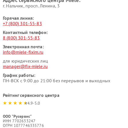
Адрес сервисного центра Miele:
Miele
пылесосов Miele
г. Нальчик, просп. Ленина, 3
Горячая линия:
+7 (800) 301-55-83
Контактный телефон:
8 (800) 301-55-83
Электронная почта:
info@miele-fixim.ru
для юридических лиц
manager@fix-miele.ru
График работы:
ПН-ВСК с 9:00 до 21:00 без перерывов и выходных
Рейтинг сервисного центра
4.9-5.0
ООО "Русервис"
ИНН 7702633247
ОГРН 1077746335776