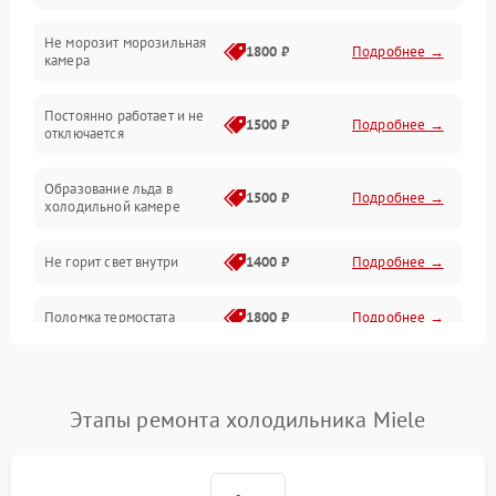
Не морозит морозильная
Дренаж
1800 ₽
Подробнее →
камера
Оттайка
Постоянно работает и не
1500 ₽
Подробнее →
отключается
Программное обеспечение
Образование льда в
1500 ₽
Подробнее →
холодильной камере
Не горит свет внутри
1400 ₽
Подробнее →
Поломка термостата
1800 ₽
Подробнее →
Не работает вентилятор
1800 ₽
Подробнее →
Этапы ремонта холодильника Miele
Поломка системы No Frost
2600 ₽
Подробнее →
Образование конденсата
1800 ₽
Подробнее →