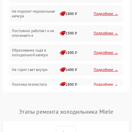
Не морозит морозильная
Дренаж
1800 ₽
Подробнее →
камера
Оттайка
Постоянно работает и не
1500 ₽
Подробнее →
отключается
Программное обеспечение
Образование льда в
1500 ₽
Подробнее →
холодильной камере
Не горит свет внутри
1400 ₽
Подробнее →
Поломка термостата
1800 ₽
Подробнее →
Не работает вентилятор
1800 ₽
Подробнее →
Этапы ремонта холодильника Miele
Поломка системы No Frost
2600 ₽
Подробнее →
Образование конденсата
1800 ₽
Подробнее →