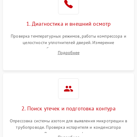
на стенках
Сбой в работе инвертора
2100 ₽
Подробнее →
1. Диагностика и внешний осмотр
Запах горелого при
2000 ₽
Подробнее →
Проверка температурных режимов, работы компрессора и
работе
целостности уплотнителей дверей. Измерение
сопротивления обмоток мотора, проверка термостата и
Не включается
Подробнее
1000 ₽
Подробнее →
считывание кодов ошибок с электронного дисплея.
холодильник
Проблемы с системой
автоматической
1800 ₽
Подробнее →
разморозки
2. Поиск утечек и подготовка контура
Опрессовка системы азотом для выявления микротрещин в
трубопроводе. Проверка испарителя и конденсатора
течеискателем. Демонтаж старого фильтра-осушителя и