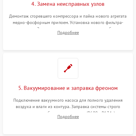
4. Замена неисправных узлов
Демонтаж сгоревшего компрессора и пайка нового агрегата
медно-фосфорным припоем. Установка нового фильтра-
осушителя. Замена изношенных вентиляторов обдува,
Подробнее
сломанных заслонок или поврежденных дверных петель.
5. Вакуумирование и заправка фреоном
Подключение вакуумного насоса для полного удаления
воздуха и влаги из контура. Заправка системы строго
дозированным объемом хладагента (R600a, R134a) по
Подробнее
электронным весам. Контроль рабочего давления в системе.