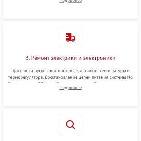
Подробнее
продувка капиллярной трубки для устранения засоров.
3. Ремонт электрики и электроники
Прозвонка пускозащитного реле, датчиков температуры и
терморегулятора. Восстановление цепей питания системы No
Frost, включая ТЭН оттайки и вентилятор. Ремонт или замена
Подробнее
платы управления при сбоях алгоритмов.