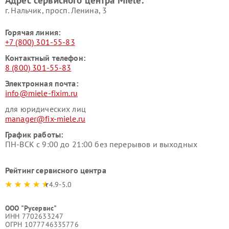
Адрес сервисного центра Miele:
Miele
пылесосов Miele
г. Нальчик, просп. Ленина, 3
Горячая линия:
+7 (800) 301-55-83
Контактный телефон:
8 (800) 301-55-83
Электронная почта:
info@miele-fixim.ru
для юридических лиц
manager@fix-miele.ru
График работы:
ПН-ВСК с 9:00 до 21:00 без перерывов и выходных
Рейтинг сервисного центра
4.9-5.0
ООО "Русервис"
ИНН 7702633247
ОГРН 1077746335776