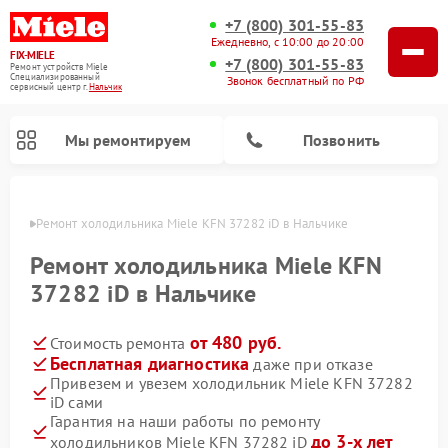
+7 (800) 301-55-83
Ежедневно, с 10:00 до 20:00
FIX-MIELE
+7 (800) 301-55-83
Ремонт устройств Miele
Специализированный
Звонок бесплатный по РФ
cервисный центр г.
Нальчик
Мы ремонтируем
Позвонить
ьчике
Ремонт холодильника Miele KFN 37282 iD в Нальчике
Ремонт холодильника Miele KFN
37282 iD в Нальчике
от 480 руб.
Стоимость ремонта
Бесплатная диагностика
даже при отказе
Привезем и увезем холодильник Miele KFN 37282
iD сами
Ремонт вертикальных пылесосов Miele
Ремонт роботов-пылесосов Miele
Ремонт посудомоечных машин Miele
Ремонт варочных панелей Miele
Ремонт микроволновых печей Miele
Ремонт стиральных машин Miele
Ремонт гладильных систем Miele
Ремонт сушильных машин Miele
Гарантия на наши работы по ремонту
до 3-х лет
холодильников Miele KFN 37282 iD