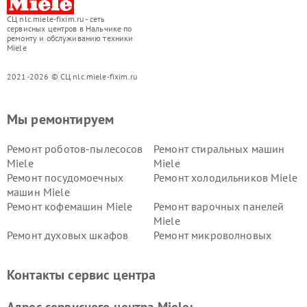
СЦ nlc.miele-fixim.ru - сеть
сервисных центров в Нальчике по
ремонту и обслуживанию техники
Miele
2021-2026 © СЦ nlc.miele-fixim.ru
Мы ремонтируем
Ремонт роботов-пылесосов
Ремонт стиральных машин
Miele
Miele
Ремонт посудомоечных
Ремонт холодильников Miele
машин Miele
Ремонт кофемашин Miele
Ремонт варочных панелей
Miele
Ремонт духовых шкафов
Ремонт микроволновых
Miele
печей Miele
Ремонт парогенераторов
Ремонт вытяжек Miele
Контакты сервис центра
Miele
Ремонт гладильных систем
Ремонт вертикальных