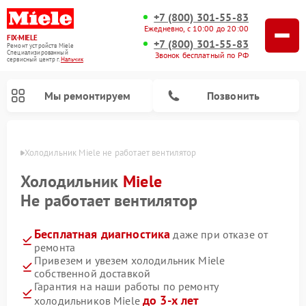
+7 (800) 301-55-83
Ежедневно, с 10:00 до 20:00
FIX-MIELE
+7 (800) 301-55-83
Ремонт устройств Miele
Специализированный
Звонок бесплатный по РФ
cервисный центр г.
Нальчик
Мы ремонтируем
Позвонить
ьчике
Холодильник Miele не работает вентилятор
Холодильник
Miele
Не работает вентилятор
Бесплатная диагностика
даже при отказе от
ремонта
Привезем и увезем холодильник Miele
собственной доставкой
Ремонт вертикальных пылесосов Miele
Ремонт роботов-пылесосов Miele
Ремонт посудомоечных машин Miele
Ремонт варочных панелей Miele
Ремонт микроволновых печей Miele
Ремонт стиральных машин Miele
Ремонт гладильных систем Miele
Ремонт сушильных машин Miele
Гарантия на наши работы по ремонту
до 3-х лет
холодильников Miele