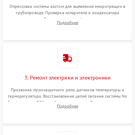
Опрессовка системы азотом для выявления микротрещин в
трубопроводе. Проверка испарителя и конденсатора
течеискателем. Демонтаж старого фильтра-осушителя и
Подробнее
продувка капиллярной трубки для устранения засоров.
3. Ремонт электрики и электроники
Прозвонка пускозащитного реле, датчиков температуры и
терморегулятора. Восстановление цепей питания системы No
Frost, включая ТЭН оттайки и вентилятор. Ремонт или замена
Подробнее
платы управления при сбоях алгоритмов.