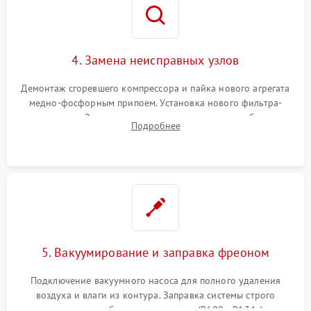
4. Замена неисправных узлов
Демонтаж сгоревшего компрессора и пайка нового агрегата
медно-фосфорным припоем. Установка нового фильтра-
осушителя. Замена изношенных вентиляторов обдува,
Подробнее
сломанных заслонок или поврежденных дверных петель.
5. Вакуумирование и заправка фреоном
Подключение вакуумного насоса для полного удаления
воздуха и влаги из контура. Заправка системы строго
дозированным объемом хладагента (R600a, R134a) по