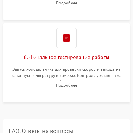
Подробнее
электронным весам. Контроль рабочего давления в системе.
6. Финальное тестирование работы
Запуск холодильника для проверки скорости выхода на
заданную температуру в камерах. Контроль уровня шума
компрессора, отсутствия обмерзания стенок и корректного
Подробнее
срабатывания системы автоматической оттайки.
FAQ. Ответы на вопросы