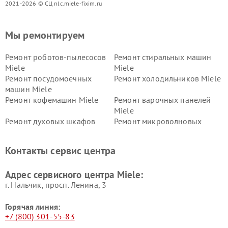
2021-2026 © СЦ nlc.miele-fixim.ru
Мы ремонтируем
Ремонт роботов-пылесосов
Ремонт стиральных машин
Miele
Miele
Ремонт посудомоечных
Ремонт холодильников Miele
машин Miele
Ремонт кофемашин Miele
Ремонт варочных панелей
Miele
Ремонт духовых шкафов
Ремонт микроволновых
Miele
печей Miele
Ремонт парогенераторов
Ремонт вытяжек Miele
Контакты сервис центра
Miele
Ремонт гладильных систем
Ремонт вертикальных
Адрес сервисного центра Miele:
Miele
пылесосов Miele
г. Нальчик, просп. Ленина, 3
Горячая линия:
+7 (800) 301-55-83