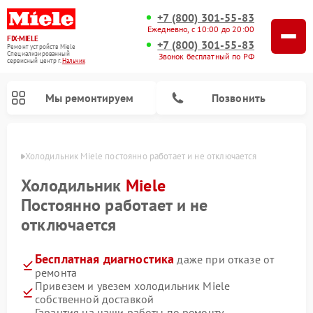
+7 (800) 301-55-83
Ежедневно, с 10:00 до 20:00
FIX-MIELE
+7 (800) 301-55-83
Ремонт устройств Miele
Специализированный
Звонок бесплатный по РФ
cервисный центр г.
Нальчик
Мы ремонтируем
Позвонить
ьчике
Холодильник Miele постоянно работает и не отключается
Холодильник
Miele
Постоянно работает и не
отключается
Бесплатная диагностика
даже при отказе от
ремонта
Привезем и увезем холодильник Miele
Ремонт вертикальных пылесосов Miele
Ремонт роботов-пылесосов Miele
Ремонт посудомоечных машин Miele
Ремонт варочных панелей Miele
Ремонт микроволновых печей Miele
Ремонт стиральных машин Miele
Ремонт гладильных систем Miele
Ремонт сушильных машин Miele
собственной доставкой
Гарантия на наши работы по ремонту