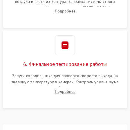
воздуха и влаги из контура. Заправка системы строго
дозированным объемом хладагента (R600a, R134a) по
Подробнее
электронным весам. Контроль рабочего давления в системе.
6. Финальное тестирование работы
Запуск холодильника для проверки скорости выхода на
заданную температуру в камерах. Контроль уровня шума
компрессора, отсутствия обмерзания стенок и корректного
Подробнее
срабатывания системы автоматической оттайки.