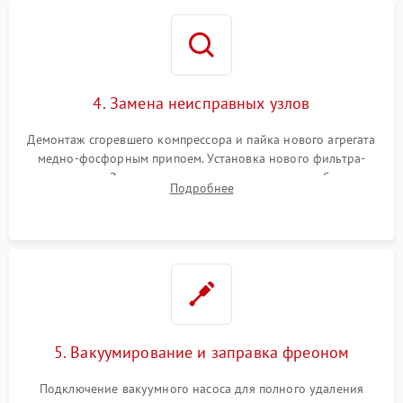
4. Замена неисправных узлов
Демонтаж сгоревшего компрессора и пайка нового агрегата
медно-фосфорным припоем. Установка нового фильтра-
осушителя. Замена изношенных вентиляторов обдува,
Подробнее
сломанных заслонок или поврежденных дверных петель.
5. Вакуумирование и заправка фреоном
Подключение вакуумного насоса для полного удаления