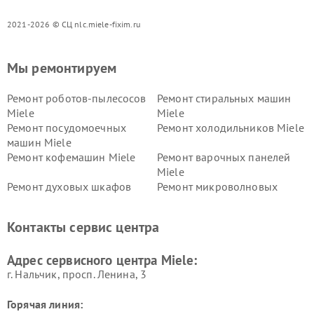
2021-2026 © СЦ nlc.miele-fixim.ru
Мы ремонтируем
Ремонт роботов-пылесосов
Ремонт стиральных машин
Miele
Miele
Ремонт посудомоечных
Ремонт холодильников Miele
машин Miele
Ремонт кофемашин Miele
Ремонт варочных панелей
Miele
Ремонт духовых шкафов
Ремонт микроволновых
Miele
печей Miele
Ремонт парогенераторов
Ремонт вытяжек Miele
Контакты сервис центра
Miele
Ремонт гладильных систем
Ремонт вертикальных
Адрес сервисного центра Miele:
Miele
пылесосов Miele
г. Нальчик, просп. Ленина, 3
Горячая линия: