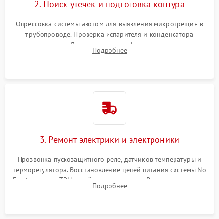
2. Поиск утечек и подготовка контура
Опрессовка системы азотом для выявления микротрещин в
трубопроводе. Проверка испарителя и конденсатора
течеискателем. Демонтаж старого фильтра-осушителя и
Подробнее
продувка капиллярной трубки для устранения засоров.
3. Ремонт электрики и электроники
Прозвонка пускозащитного реле, датчиков температуры и
терморегулятора. Восстановление цепей питания системы No
Frost, включая ТЭН оттайки и вентилятор. Ремонт или замена
Подробнее
платы управления при сбоях алгоритмов.