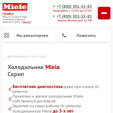
+7 (800) 301-55-83
Ежедневно, с 10:00 до 20:00
FIX-MIELE
+7 (800) 301-55-83
Ремонт устройств Miele
Специализированный
Звонок бесплатный по РФ
cервисный центр г.
Нальчик
Мы ремонтируем
Позвонить
ьчике
Холодильник Miele скрип
Холодильник
Miele
Скрип
Бесплатная диагностика
даже при отказе от
ремонта
Привезем и увезем холодильник Miele
собственной доставкой
Ремонт вертикальных пылесосов Miele
Ремонт роботов-пылесосов Miele
Ремонт посудомоечных машин Miele
Ремонт варочных панелей Miele
Ремонт микроволновых печей Miele
Ремонт стиральных машин Miele
Ремонт гладильных систем Miele
Ремонт сушильных машин Miele
Гарантия на наши работы по ремонту
до 3-х лет
холодильников Miele