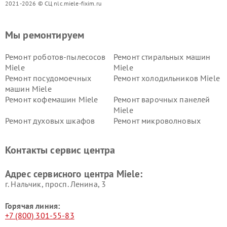
2021-2026 © СЦ nlc.miele-fixim.ru
Мы ремонтируем
Ремонт роботов-пылесосов
Ремонт стиральных машин
Miele
Miele
Ремонт посудомоечных
Ремонт холодильников Miele
машин Miele
Ремонт кофемашин Miele
Ремонт варочных панелей
Miele
Ремонт духовых шкафов
Ремонт микроволновых
Miele
печей Miele
Ремонт парогенераторов
Ремонт вытяжек Miele
Контакты сервис центра
Miele
Ремонт гладильных систем
Ремонт вертикальных
Адрес сервисного центра Miele:
Miele
пылесосов Miele
г. Нальчик, просп. Ленина, 3
Горячая линия:
+7 (800) 301-55-83