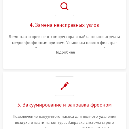
4. Замена неисправных узлов
Демонтаж сгоревшего компрессора и пайка нового агрегата
медно-фосфорным припоем. Установка нового фильтра-
осушителя. Замена изношенных вентиляторов обдува,
Подробнее
сломанных заслонок или поврежденных дверных петель.
5. Вакуумирование и заправка фреоном
Подключение вакуумного насоса для полного удаления
воздуха и влаги из контура. Заправка системы строго
дозированным объемом хладагента (R600a, R134a) по