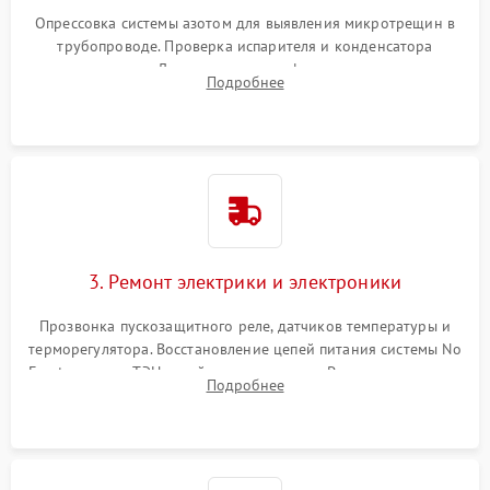
Опрессовка системы азотом для выявления микротрещин в
трубопроводе. Проверка испарителя и конденсатора
течеискателем. Демонтаж старого фильтра-осушителя и
Подробнее
продувка капиллярной трубки для устранения засоров.
3. Ремонт электрики и электроники
Прозвонка пускозащитного реле, датчиков температуры и
терморегулятора. Восстановление цепей питания системы No
Frost, включая ТЭН оттайки и вентилятор. Ремонт или замена
Подробнее
платы управления при сбоях алгоритмов.