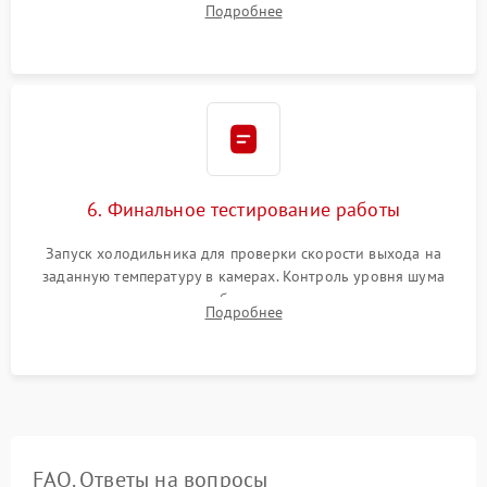
Подробнее
электронным весам. Контроль рабочего давления в системе.
6. Финальное тестирование работы
Запуск холодильника для проверки скорости выхода на
заданную температуру в камерах. Контроль уровня шума
компрессора, отсутствия обмерзания стенок и корректного
Подробнее
срабатывания системы автоматической оттайки.
FAQ. Ответы на вопросы