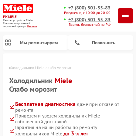
+7 (800) 301-55-83
Ежедневно, с 10:00 до 20:00
FIX-MIELE
+7 (800) 301-55-83
Ремонт устройств Miele
Специализированный
Звонок бесплатный по РФ
cервисный центр г.
Нальчик
Мы ремонтируем
Позвонить
ьчике
Холодильник Miele слабо морозит
Холодильник
Miele
Слабо морозит
Бесплатная диагностика
даже при отказе от
ремонта
Привезем и увезем холодильник Miele
собственной доставкой
Ремонт вертикальных пылесосов Miele
Ремонт роботов-пылесосов Miele
Ремонт посудомоечных машин Miele
Ремонт варочных панелей Miele
Ремонт микроволновых печей Miele
Ремонт стиральных машин Miele
Ремонт гладильных систем Miele
Ремонт сушильных машин Miele
Гарантия на наши работы по ремонту
до 3-х лет
холодильников Miele