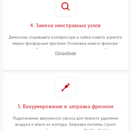
4. Замена неисправных узлов
Демонтаж сгоревшего компрессора и пайка нового агрегата
медно-фосфорным припоем. Установка нового фильтра-
осушителя. Замена изношенных вентиляторов обдува,
Подробнее
сломанных заслонок или поврежденных дверных петель.
5. Вакуумирование и заправка фреоном
Подключение вакуумного насоса для полного удаления
воздуха и влаги из контура. Заправка системы строго
дозированным объемом хладагента (R600a, R134a) по