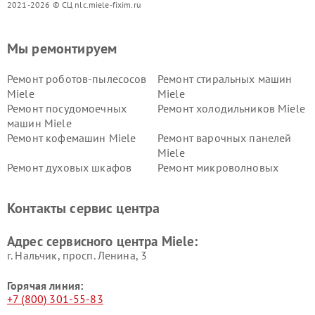
2021-2026 © СЦ nlc.miele-fixim.ru
Мы ремонтируем
Ремонт роботов-пылесосов
Ремонт стиральных машин
Miele
Miele
Ремонт посудомоечных
Ремонт холодильников Miele
машин Miele
Ремонт кофемашин Miele
Ремонт варочных панелей
Miele
Ремонт духовых шкафов
Ремонт микроволновых
Miele
печей Miele
Ремонт парогенераторов
Ремонт вытяжек Miele
Контакты сервис центра
Miele
Ремонт гладильных систем
Ремонт вертикальных
Адрес сервисного центра Miele:
Miele
пылесосов Miele
г. Нальчик, просп. Ленина, 3
Горячая линия:
+7 (800) 301-55-83