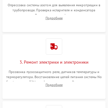
Опрессовка системы азотом для выявления микротрещин в
трубопроводе. Проверка испарителя и конденсатора
течеискателем. Демонтаж старого фильтра-осушителя и
Подробнее
продувка капиллярной трубки для устранения засоров.
3. Ремонт электрики и электроники
Прозвонка пускозащитного реле, датчиков температуры и
терморегулятора. Восстановление цепей питания системы No
Frost, включая ТЭН оттайки и вентилятор. Ремонт или замена
Подробнее
платы управления при сбоях алгоритмов.