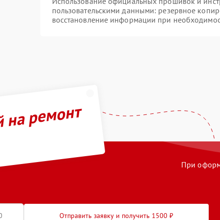
Использование официальных прошивок и инстр
пользовательскими данными: резервное копир
восстановление информации при необходимо
й на ремонт
При оформл
Отправить заявку и получить 1500 ₽