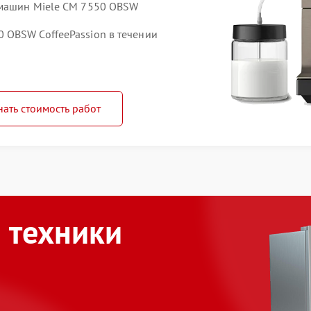
емашин Miele CM 7550 OBSW
 OBSW CoffeePassion в течении
нать стоимость работ
 техники