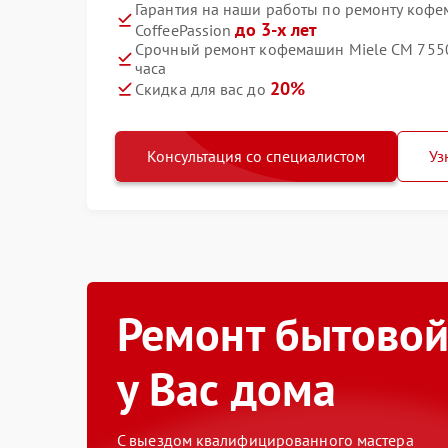
Гарантия на наши работы по ремонту коф
до 3-х лет
CoffeePassion
Срочный ремонт кофемашин Miele CM 7550
часа
20%
Скидка для вас до
Консультация со специалистом
Уз
Ремонт бытовой
у Вас дома
С выездом квалифицированного мастера