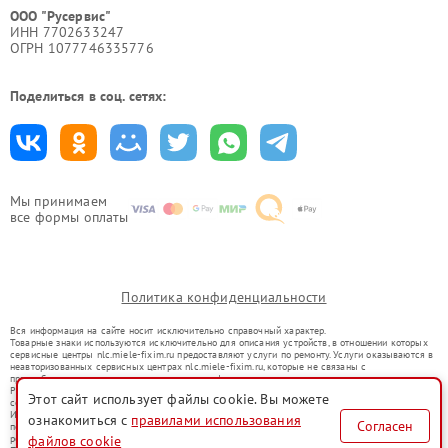
ООО "Русервис"
ИНН 7702633247
ОГРН 1077746335776
Поделиться в соц. сетях:
Мы принимаем
все формы оплаты
Политика конфиденциальности
Вся информация на сайте носит исключительно справочный характер.
Товарные знаки используются исключительно для описания устройств, в отношении которых
сервисные центры nlc.miele-fixim.ru предоставляют услуги по ремонту. Услуги оказываются в
неавторизованных сервисных центрах nlc.miele-fixim.ru, которые не связаны с
правообладателями товарных знаков или их официальными представителями.
Ремонт осуществляется для устройств, уже введенных в гражданский оборот в соответствии
Этот сайт использует файлы cookie. Вы можете
со статьей 1487 ГК РФ.
Использование товарных знаков не преследует цели индивидуализации услуг или введения
ознакомиться с
правилами использования
Согласен
потребителей в заблуждение, а служит для информирования о предоставляемых услугах по
ремонту техники указанных брендов.
файлов cookie