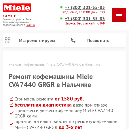
+7 (800) 301-55-83
Ежедневно, с 10:00 до 20:00
FIX-MIELE
+7 (800) 301-55-83
Ремонт устройств Miele
Специализированный
Звонок бесплатный по РФ
cервисный центр г.
Нальчик
Мы ремонтируем
Позвонить
ьчике
Ремонт кофемашины Miele CVA7440 GRGR в Нальчике
Ремонт кофемашины Miele
CVA7440 GRGR в Нальчике
от 1580 руб.
Стоимость ремонта
Бесплатная диагностика
даже при отказе
Привезем и увезем кофемашину Miele CVA7440
GRGR сами
Ремонт вертикальных пылесосов Miele
Ремонт роботов-пылесосов Miele
Ремонт посудомоечных машин Miele
Ремонт варочных панелей Miele
Ремонт микроволновых печей Miele
Ремонт стиральных машин Miele
Ремонт гладильных систем Miele
Ремонт сушильных машин Miele
Гарантия на наши работы по ремонту кофемашин
до 3-х лет
Miele CVA7440 GRGR