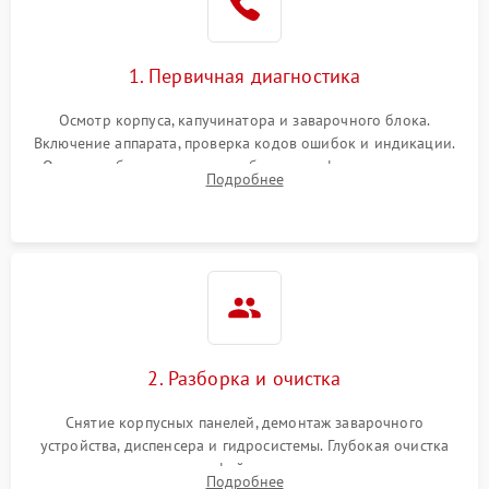
1. Первичная диагностика
Осмотр корпуса, капучинатора и заварочного блока.
Включение аппарата, проверка кодов ошибок и индикации.
Оценка работы помпы, термоблока и кофемолки на слух.
Подробнее
Измерение температуры и давления воды для выявления
локализации поломки.
2. Разборка и очистка
Снятие корпусных панелей, демонтаж заварочного
устройства, диспенсера и гидросистемы. Глубокая очистка
внутренних узлов от кофейных масел, жмыха и накипи.
Подробнее