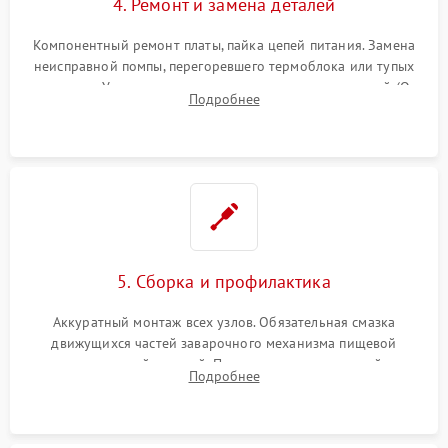
4. Ремонт и замена деталей
Компонентный ремонт платы, пайка цепей питания. Замена
неисправной помпы, перегоревшего термоблока или тупых
жерновов. Установка новых силиконовых уплотнителей (O-
Подробнее
ring) и тефлоновых трубок для надежного устранения
протечек.
5. Сборка и профилактика
Аккуратный монтаж всех узлов. Обязательная смазка
движущихся частей заварочного механизма пищевой
силиконовой смазкой. Проведение программной
Подробнее
декальцинации и очистки системы от кофейных масел.
Надежная фиксация всех соединений.