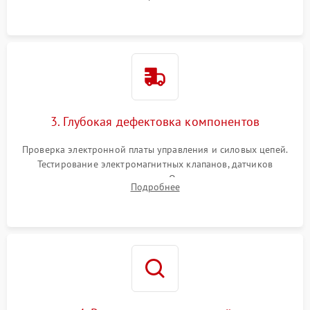
Промывка дренажных каналов и фильтров с использованием
специализированной химии.
3. Глубокая дефектовка компонентов
Проверка электронной платы управления и силовых цепей.
Тестирование электромагнитных клапанов, датчиков
температуры и расходомера. Оценка степени износа
Подробнее
жерновов кофемолки, уплотнительных колец гидросистемы
и шестерней редуктора.