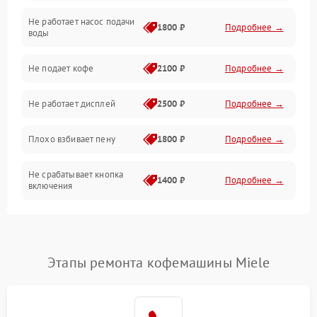
Не работает насос подачи
Проблемы с водой
1800 ₽
Подробнее →
воды
Проблемы с капучинатором и паром
Не подает кофе
2100 ₽
Подробнее →
Управление и электроника
Не работает дисплей
2500 ₽
Подробнее →
Программное обеспечение
Плохо взбивает пену
1800 ₽
Подробнее →
Не срабатывает кнопка
1400 ₽
Подробнее →
включения
Запах гари при работе
1800 ₽
Подробнее →
Постоянные сбои в работе
1500 ₽
Подробнее →
Этапы ремонта кофемашины Miele