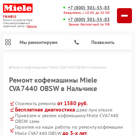
+7 (800) 301-55-83
Ежедневно, с 10:00 до 20:00
FIX-MIELE
+7 (800) 301-55-83
Ремонт устройств Miele
Специализированный
Звонок бесплатный по РФ
cервисный центр г.
Нальчик
Мы ремонтируем
Позвонить
ьчике
Ремонт кофемашины Miele CVA7440 OBSW в Нальчике
Ремонт кофемашины Miele
CVA7440 OBSW в Нальчике
от 1580 руб.
Стоимость ремонта
Бесплатная диагностика
даже при отказе
Привезем и увезем кофемашину Miele CVA7440
OBSW сами
Ремонт вертикальных пылесосов Miele
Ремонт роботов-пылесосов Miele
Ремонт посудомоечных машин Miele
Ремонт варочных панелей Miele
Ремонт микроволновых печей Miele
Ремонт стиральных машин Miele
Ремонт гладильных систем Miele
Ремонт сушильных машин Miele
Гарантия на наши работы по ремонту кофемашин
до 3-х лет
Miele CVA7440 OBSW