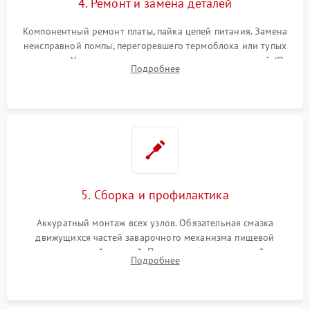
4. Ремонт и замена деталей
Компонентный ремонт платы, пайка цепей питания. Замена
неисправной помпы, перегоревшего термоблока или тупых
жерновов. Установка новых силиконовых уплотнителей (O-
Подробнее
ring) и тефлоновых трубок для надежного устранения
протечек.
5. Сборка и профилактика
Аккуратный монтаж всех узлов. Обязательная смазка
движущихся частей заварочного механизма пищевой
силиконовой смазкой. Проведение программной
Подробнее
декальцинации и очистки системы от кофейных масел.
Надежная фиксация всех соединений.