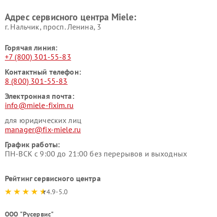
Ремонт гладильных систем
Ремонт вертикальных
Адрес сервисного центра Miele:
Miele
пылесосов Miele
г. Нальчик, просп. Ленина, 3
Горячая линия:
+7 (800) 301-55-83
Контактный телефон:
8 (800) 301-55-83
Электронная почта:
info@miele-fixim.ru
для юридических лиц
manager@fix-miele.ru
График работы:
ПН-ВСК с 9:00 до 21:00 без перерывов и выходных
Рейтинг сервисного центра
4.9-5.0
ООО "Русервис"