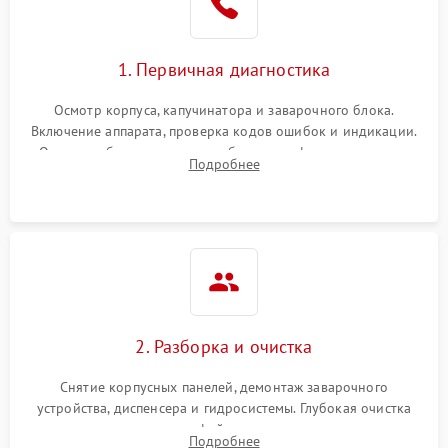
1. Первичная диагностика
Осмотр корпуса, капучинатора и заварочного блока.
Включение аппарата, проверка кодов ошибок и индикации.
Оценка работы помпы, термоблока и кофемолки на слух.
Подробнее
Измерение температуры и давления воды для выявления
локализации поломки.
2. Разборка и очистка
Снятие корпусных панелей, демонтаж заварочного
устройства, диспенсера и гидросистемы. Глубокая очистка
внутренних узлов от кофейных масел, жмыха и накипи.
Подробнее