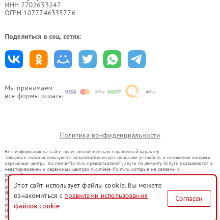
ИНН 7702633247
ОГРН 1077746335776
Поделиться в соц. сетях:
Мы принимаем
все формы оплаты
Политика конфиденциальности
Вся информация на сайте носит исключительно справочный характер.
Товарные знаки используются исключительно для описания устройств, в отношении которых
сервисные центры nlc.miele-fixim.ru предоставляют услуги по ремонту. Услуги оказываются в
неавторизованных сервисных центрах nlc.miele-fixim.ru, которые не связаны с
правообладателями товарных знаков или их официальными представителями.
Ремонт осуществляется для устройств, уже введенных в гражданский оборот в соответствии
Этот сайт использует файлы cookie. Вы можете
со статьей 1487 ГК РФ.
Использование товарных знаков не преследует цели индивидуализации услуг или введения
ознакомиться с
правилами использования
Согласен
потребителей в заблуждение, а служит для информирования о предоставляемых услугах по
ремонту техники указанных брендов.
файлов cookie
Представленная на сайте информация не является публичной офертой, определяемой
положениями Статьи 437(2) Гражданского кодекса РФ