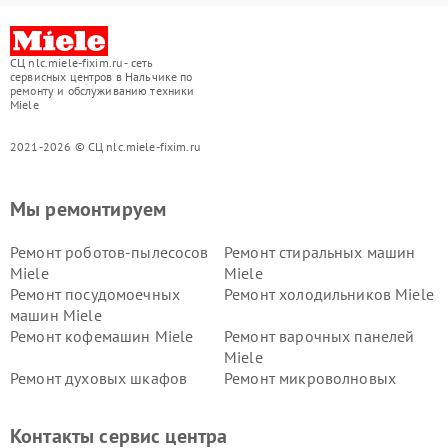
СЦ nlc.miele-fixim.ru - сеть
сервисных центров в Нальчике по
ремонту и обслуживанию техники
Miele
2021-2026 © СЦ nlc.miele-fixim.ru
Мы ремонтируем
Ремонт роботов-пылесосов
Ремонт стиральных машин
Miele
Miele
Ремонт посудомоечных
Ремонт холодильников Miele
машин Miele
Ремонт кофемашин Miele
Ремонт варочных панелей
Miele
Ремонт духовых шкафов
Ремонт микроволновых
Miele
печей Miele
Ремонт парогенераторов
Ремонт вытяжек Miele
Контакты сервис центра
Miele