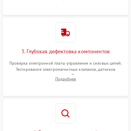
Промывка дренажных каналов и фильтров с использованием
специализированной химии.
3. Глубокая дефектовка компонентов
Проверка электронной платы управления и силовых цепей.
Тестирование электромагнитных клапанов, датчиков
температуры и расходомера. Оценка степени износа
Подробнее
жерновов кофемолки, уплотнительных колец гидросистемы
и шестерней редуктора.