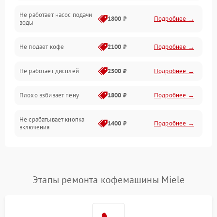
Не работает насос подачи
Проблемы с водой
1800 ₽
Подробнее →
воды
Проблемы с капучинатором и паром
Не подает кофе
2100 ₽
Подробнее →
Управление и электроника
Не работает дисплей
2500 ₽
Подробнее →
Программное обеспечение
Плохо взбивает пену
1800 ₽
Подробнее →
Не срабатывает кнопка
1400 ₽
Подробнее →
включения
Запах гари при работе
1800 ₽
Подробнее →
Постоянные сбои в работе
1500 ₽
Подробнее →
Этапы ремонта кофемашины Miele