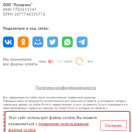
ООО "Русервис"
ИНН 7702633247
ОГРН 1077746335776
Поделиться в соц. сетях:
Мы принимаем
все формы оплаты
Политика конфиденциальности
Вся информация на сайте носит исключительно справочный характер.
Товарные знаки используются исключительно для описания устройств, в отношении которых
сервисные центры nlc.miele-fixim.ru предоставляют услуги по ремонту. Услуги оказываются в
неавторизованных сервисных центрах nlc.miele-fixim.ru, которые не связаны с
правообладателями товарных знаков или их официальными представителями.
Ремонт осуществляется для устройств, уже введенных в гражданский оборот в соответствии
Этот сайт использует файлы cookie. Вы можете
со статьей 1487 ГК РФ.
Использование товарных знаков не преследует цели индивидуализации услуг или введения
ознакомиться с
правилами использования
Согласен
потребителей в заблуждение, а служит для информирования о предоставляемых услугах по
ремонту техники указанных брендов.
файлов cookie