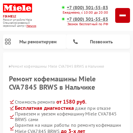
+7 (800) 301-55-83
Ежедневно, с 10:00 до 20:00
FIX-MIELE
+7 (800) 301-55-83
Ремонт устройств Miele
Специализированный
Звонок бесплатный по РФ
cервисный центр г.
Нальчик
Мы ремонтируем
Позвонить
ьчике
Ремонт кофемашины Miele CVA7845 BRWS в Нальчике
Ремонт кофемашины Miele
CVA7845 BRWS в Нальчике
от 1580 руб.
Стоимость ремонта
Бесплатная диагностика
даже при отказе
Привезем и увезем кофемашину Miele CVA7845
BRWS сами
Ремонт вертикальных пылесосов Miele
Ремонт роботов-пылесосов Miele
Ремонт посудомоечных машин Miele
Ремонт варочных панелей Miele
Ремонт микроволновых печей Miele
Ремонт стиральных машин Miele
Ремонт гладильных систем Miele
Ремонт сушильных машин Miele
Гарантия на наши работы по ремонту кофемашин
до 3-х лет
Miele CVA7845 BRWS