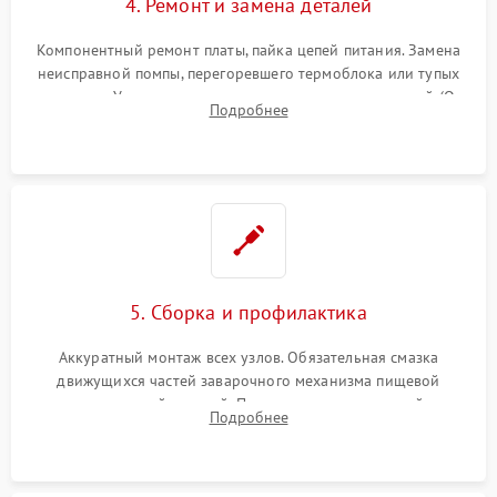
4. Ремонт и замена деталей
Компонентный ремонт платы, пайка цепей питания. Замена
неисправной помпы, перегоревшего термоблока или тупых
жерновов. Установка новых силиконовых уплотнителей (O-
Подробнее
ring) и тефлоновых трубок для надежного устранения
протечек.
5. Сборка и профилактика
Аккуратный монтаж всех узлов. Обязательная смазка
движущихся частей заварочного механизма пищевой
силиконовой смазкой. Проведение программной
Подробнее
декальцинации и очистки системы от кофейных масел.
Надежная фиксация всех соединений.