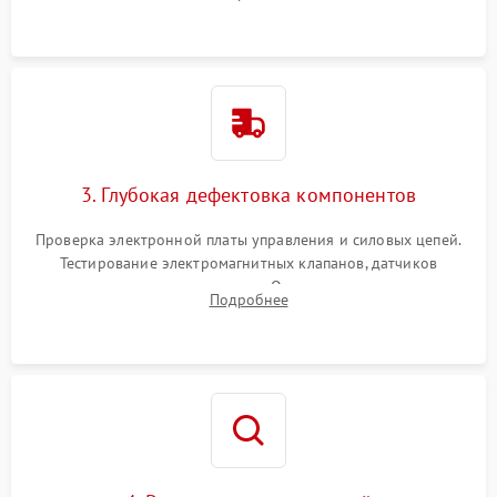
Промывка дренажных каналов и фильтров с использованием
специализированной химии.
3. Глубокая дефектовка компонентов
Проверка электронной платы управления и силовых цепей.
Тестирование электромагнитных клапанов, датчиков
температуры и расходомера. Оценка степени износа
Подробнее
жерновов кофемолки, уплотнительных колец гидросистемы
и шестерней редуктора.