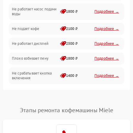
Не работает насос подачи
Проблемы с водой
1800 ₽
Подробнее →
воды
Проблемы с капучинатором и паром
Не подает кофе
2100 ₽
Подробнее →
Управление и электроника
Не работает дисплей
2500 ₽
Подробнее →
Программное обеспечение
Плохо взбивает пену
1800 ₽
Подробнее →
Не срабатывает кнопка
1400 ₽
Подробнее →
включения
Запах гари при работе
1800 ₽
Подробнее →
Постоянные сбои в работе
1500 ₽
Подробнее →
Этапы ремонта кофемашины Miele