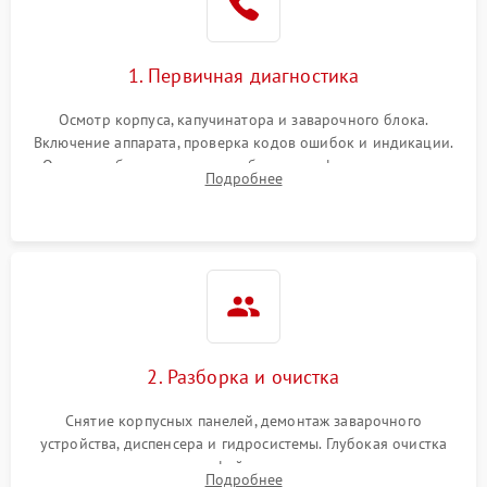
1. Первичная диагностика
Осмотр корпуса, капучинатора и заварочного блока.
Включение аппарата, проверка кодов ошибок и индикации.
Оценка работы помпы, термоблока и кофемолки на слух.
Подробнее
Измерение температуры и давления воды для выявления
локализации поломки.
2. Разборка и очистка
Снятие корпусных панелей, демонтаж заварочного
устройства, диспенсера и гидросистемы. Глубокая очистка
внутренних узлов от кофейных масел, жмыха и накипи.
Подробнее