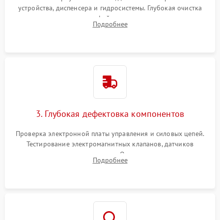
устройства, диспенсера и гидросистемы. Глубокая очистка
внутренних узлов от кофейных масел, жмыха и накипи.
Подробнее
Промывка дренажных каналов и фильтров с использованием
специализированной химии.
3. Глубокая дефектовка компонентов
Проверка электронной платы управления и силовых цепей.
Тестирование электромагнитных клапанов, датчиков
температуры и расходомера. Оценка степени износа
Подробнее
жерновов кофемолки, уплотнительных колец гидросистемы
и шестерней редуктора.