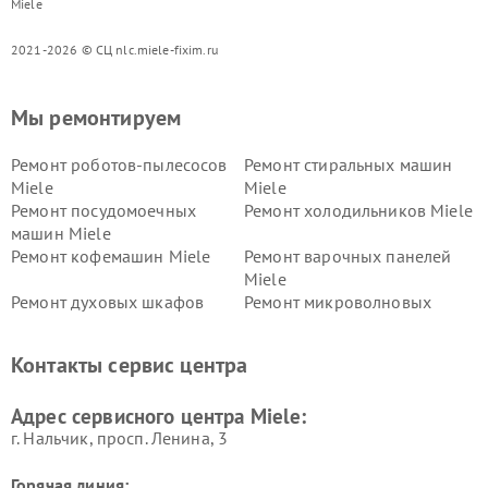
Miele
2021-2026 © СЦ nlc.miele-fixim.ru
Мы ремонтируем
Ремонт роботов-пылесосов
Ремонт стиральных машин
Miele
Miele
Ремонт посудомоечных
Ремонт холодильников Miele
машин Miele
Ремонт кофемашин Miele
Ремонт варочных панелей
Miele
Ремонт духовых шкафов
Ремонт микроволновых
Miele
печей Miele
Ремонт парогенераторов
Ремонт вытяжек Miele
Контакты сервис центра
Miele
Ремонт гладильных систем
Ремонт вертикальных
Адрес сервисного центра Miele:
Miele
пылесосов Miele
г. Нальчик, просп. Ленина, 3
Горячая линия: