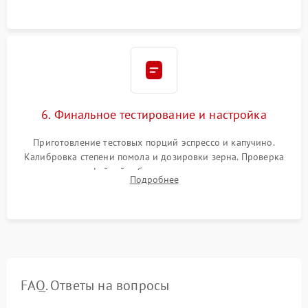
Надежная фиксация всех соединений.
6. Финальное тестирование и настройка
Приготовление тестовых порций эспрессо и капучино.
Калибровка степени помола и дозировки зерна. Проверка
плотности кофейной таблетки, температуры напитка и
Подробнее
качества молочной пены. Контроль отсутствия посторонних
шумов и протечек.
FAQ. Ответы на вопросы