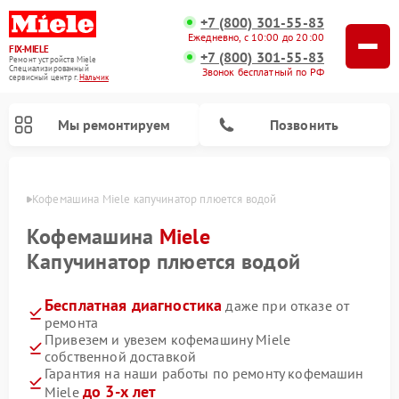
+7 (800) 301-55-83
Ежедневно, с 10:00 до 20:00
FIX-MIELE
+7 (800) 301-55-83
Ремонт устройств Miele
Специализированный
Звонок бесплатный по РФ
cервисный центр г.
Нальчик
Мы ремонтируем
Позвонить
ьчике
Кофемашина Miele капучинатор плюется водой
Кофемашина
Miele
Капучинатор плюется водой
Бесплатная диагностика
даже при отказе от
ремонта
Привезем и увезем кофемашину Miele
собственной доставкой
Ремонт вертикальных пылесосов Miele
Ремонт роботов-пылесосов Miele
Ремонт посудомоечных машин Miele
Ремонт варочных панелей Miele
Ремонт микроволновых печей Miele
Ремонт стиральных машин Miele
Ремонт гладильных систем Miele
Ремонт сушильных машин Miele
Гарантия на наши работы по ремонту кофемашин
до 3-х лет
Miele