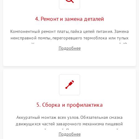
4. Ремонт и замена деталей
Компонентный ремонт платы, пайка цепей питания. Замена
неисправной помпы, перегоревшего термоблока или тупых
жерновов. Установка новых силиконовых уплотнителей (O-
Подробнее
ring) и тефлоновых трубок для надежного устранения
протечек.
5. Сборка и профилактика
Аккуратный монтаж всех узлов. Обязательная смазка
движущихся частей заварочного механизма пищевой
силиконовой смазкой. Проведение программной
Подробнее
декальцинации и очистки системы от кофейных масел.