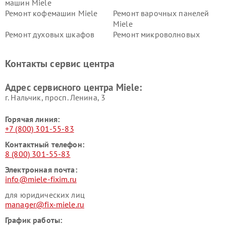
машин Miele
Ремонт кофемашин Miele
Ремонт варочных панелей
Miele
Ремонт духовых шкафов
Ремонт микроволновых
Miele
печей Miele
Ремонт парогенераторов
Ремонт вытяжек Miele
Контакты сервис центра
Miele
Ремонт гладильных систем
Ремонт вертикальных
Адрес сервисного центра Miele:
Miele
пылесосов Miele
г. Нальчик, просп. Ленина, 3
Горячая линия:
+7 (800) 301-55-83
Контактный телефон:
8 (800) 301-55-83
Электронная почта:
info@miele-fixim.ru
для юридических лиц
manager@fix-miele.ru
График работы: