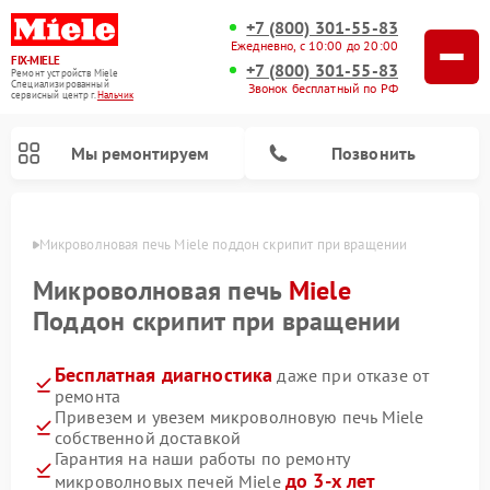
+7 (800) 301-55-83
Ежедневно, с 10:00 до 20:00
FIX-MIELE
+7 (800) 301-55-83
Ремонт устройств Miele
Специализированный
Звонок бесплатный по РФ
cервисный центр г.
Нальчик
Мы ремонтируем
Позвонить
ьчике
Микроволновая печь Miele поддон скрипит при вращении
Микроволновая печь
Miele
Поддон скрипит при вращении
Бесплатная диагностика
даже при отказе от
ремонта
Привезем и увезем микроволновую печь Miele
собственной доставкой
Ремонт вертикальных пылесосов Miele
Ремонт роботов-пылесосов Miele
Ремонт посудомоечных машин Miele
Ремонт стиральных машин Miele
Ремонт варочных панелей Miele
Ремонт гладильных систем Miele
Ремонт сушильных машин Miele
Гарантия на наши работы по ремонту
до 3-х лет
микроволновых печей Miele