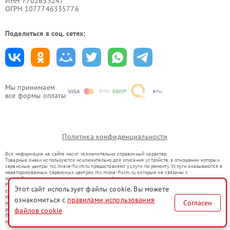
ИНН 7702633247
ОГРН 1077746335776
Поделиться в соц. сетях:
Мы принимаем
все формы оплаты
Политика конфиденциальности
Вся информация на сайте носит исключительно справочный характер.
Товарные знаки используются исключительно для описания устройств, в отношении которых
сервисные центры nlc.miele-fixim.ru предоставляют услуги по ремонту. Услуги оказываются в
неавторизованных сервисных центрах nlc.miele-fixim.ru, которые не связаны с
правообладателями товарных знаков или их официальными представителями.
Ремонт осуществляется для устройств, уже введенных в гражданский оборот в соответствии
Этот сайт использует файлы cookie. Вы можете
со статьей 1487 ГК РФ.
Использование товарных знаков не преследует цели индивидуализации услуг или введения
ознакомиться с
правилами использования
Согласен
потребителей в заблуждение, а служит для информирования о предоставляемых услугах по
ремонту техники указанных брендов.
файлов cookie
Представленная на сайте информация не является публичной офертой, определяемой
положениями Статьи 437(2) Гражданского кодекса РФ