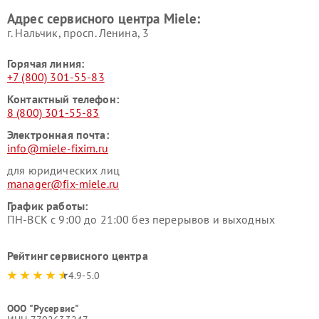
Ремонт гладильных систем
Ремонт вертикальных
Адрес сервисного центра Miele:
Miele
пылесосов Miele
г. Нальчик, просп. Ленина, 3
Горячая линия:
+7 (800) 301-55-83
Контактный телефон:
8 (800) 301-55-83
Электронная почта:
info@miele-fixim.ru
для юридических лиц
manager@fix-miele.ru
График работы:
ПН-ВСК с 9:00 до 21:00 без перерывов и выходных
Рейтинг сервисного центра
4.9-5.0
ООО "Русервис"