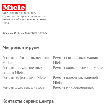
СЦ nlc.miele-fixim.ru - сеть
сервисных центров в Нальчике по
ремонту и обслуживанию техники
Miele
2021-2026 © СЦ nlc.miele-fixim.ru
Мы ремонтируем
Ремонт роботов-пылесосов
Ремонт стиральных машин
Miele
Miele
Ремонт посудомоечных
Ремонт холодильников Miele
машин Miele
Ремонт кофемашин Miele
Ремонт варочных панелей
Miele
Ремонт духовых шкафов
Ремонт микроволновых
Miele
печей Miele
Ремонт парогенераторов
Ремонт вытяжек Miele
Контакты сервис центра
Miele