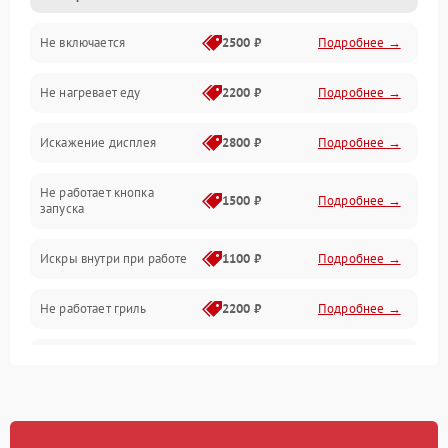
Не включается
2500 ₽
Подробнее →
Механика и внутренние элементы
Не нагревает еду
2200 ₽
Подробнее →
Механические повреждения
Искажение дисплея
2800 ₽
Подробнее →
Питание и запуск
Не работает кнопка
Нагрев и приготовление
1500 ₽
Подробнее →
запуска
Программное обеспечение
Искры внутри при работе
1100 ₽
Подробнее →
Не работает гриль
2200 ₽
Подробнее →
Перегрев или отключение
2400 ₽
Подробнее →
во время работы
Появление запаха гари
2400 ₽
Подробнее →