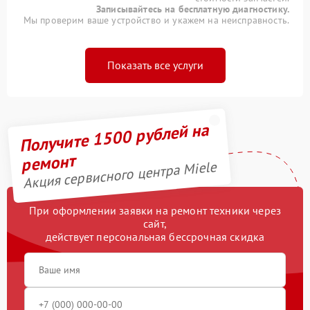
Записывайтесь на бесплатную диагностику.
Мы проверим ваше устройство и укажем на неисправность.
Показать все услуги
Получите 1500 рублей на
ремонт
Акция сервисного центра Miele
При оформлении заявки на ремонт техники через
сайт,
действует персональная бессрочная скидка