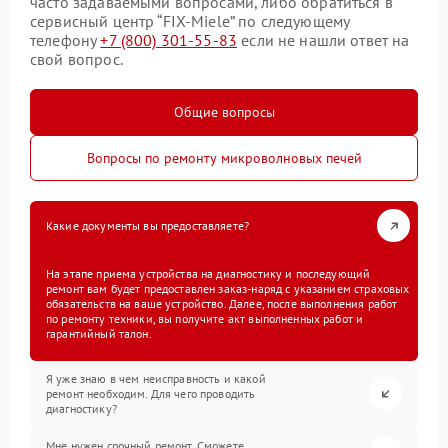
часто задаваемыми вопросами, либо обратиться в
сервисный центр “FIX-Miele” по следующему
телефону
+7 (800) 301-55-83
если не нашли ответ на
свой вопрос.
Общие вопросы
Вопросы по ремонту микроволновых печей
Какие документы вы предоставляете?
На этапе приема устройства на диагностику и последующий
ремонт вам будет предоставлен заказ-наряд с указанием страховых
обязательств на ваше устройство. Далее, после выполнения работ
по ремонту техники, вы получите акт выполненных работ и
гарантийный талон.
Я уже знаю в чем неисправность и какой
ремонт необходим. Для чего проводить
диагностику?
Мне нужен срочный ремонт. Сможете