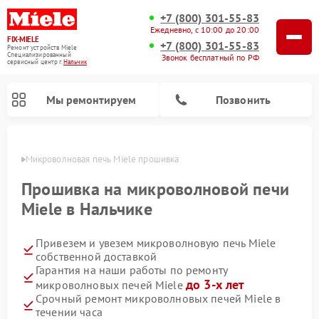
+7 (800) 301-55-83
Ежедневно, с 10:00 до 20:00
FIX-MIELE
+7 (800) 301-55-83
Ремонт устройств Miele
Специализированный
Звонок бесплатный по РФ
cервисный центр г.
Нальчик
Мы ремонтируем
Позвонить
ьчике
Микроволновая печь Miele прошивка
Прошивка на микроволновой печи
Miele в Нальчике
Привезем и увезем микроволновую печь Miele
собственной доставкой
Гарантия на наши работы по ремонту
до 3-х лет
микроволновых печей Miele
Ремонт вертикальных пылесосов Miele
Ремонт роботов-пылесосов Miele
Ремонт посудомоечных машин Miele
Ремонт стиральных машин Miele
Ремонт варочных панелей Miele
Ремонт гладильных систем Miele
Ремонт сушильных машин Miele
Срочный ремонт микроволновых печей Miele в
течении часа