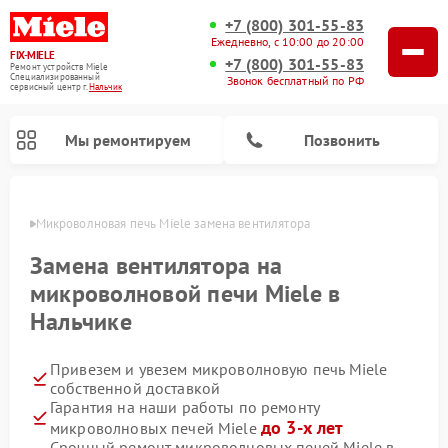
+7 (800) 301-55-83
Ежедневно, с 10:00 до 20:00
FIX-MIELE
+7 (800) 301-55-83
Ремонт устройств Miele
Специализированный
Звонок бесплатный по РФ
cервисный центр г.
Нальчик
Мы ремонтируем
Позвонить
ьчике
Микроволновая печь Miele замена вентилятора
Замена вентилятора на
микроволновой печи Miele в
Нальчике
Привезем и увезем микроволновую печь Miele
собственной доставкой
Гарантия на наши работы по ремонту
Ремонт вертикальных пылесосов Miele
Ремонт роботов-пылесосов Miele
Ремонт посудомоечных машин Miele
Ремонт стиральных машин Miele
Ремонт варочных панелей Miele
Ремонт гладильных систем Miele
Ремонт сушильных машин Miele
до 3-х лет
микроволновых печей Miele
Срочный ремонт микроволновых печей Miele в