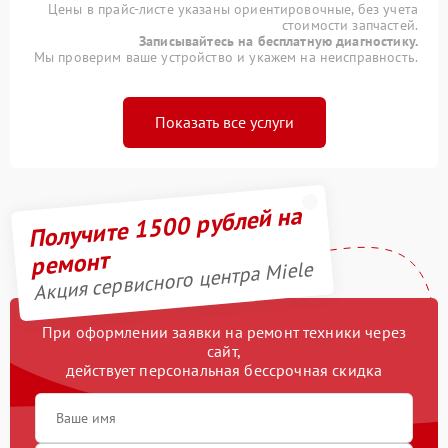
Цены в прайс-листе указаны ориентировочные, без учета
стоимости запчастей.
Записывайтесь на бесплатную диагностику.
Мы проверим ваше устройство и укажем на неисправность.
Показать все услуги
Получите 1500 рублей на
ремонт
Акция сервисного центра Miele
При оформлении заявки на ремонт техники через
сайт,
действует персональная бессрочная скидка