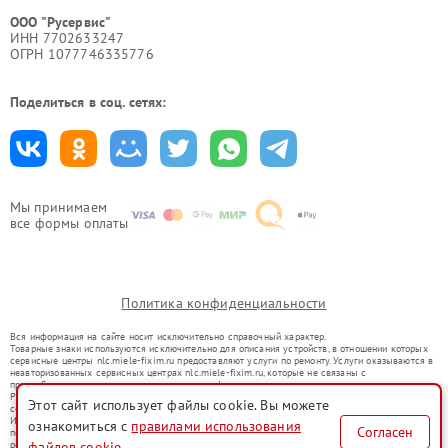
ООО "Русервис"
ИНН 7702633247
ОГРН 1077746335776
Поделиться в соц. сетях:
Мы принимаем
все формы оплаты
Политика конфиденциальности
Вся информация на сайте носит исключительно справочный характер.
Товарные знаки используются исключительно для описания устройств, в отношении которых
сервисные центры nlc.miele-fixim.ru предоставляют услуги по ремонту. Услуги оказываются в
неавторизованных сервисных центрах nlc.miele-fixim.ru, которые не связаны с
правообладателями товарных знаков или их официальными представителями.
Ремонт осуществляется для устройств, уже введенных в гражданский оборот в соответствии
Этот сайт использует файлы cookie. Вы можете
со статьей 1487 ГК РФ.
Использование товарных знаков не преследует цели индивидуализации услуг или введения
ознакомиться с
правилами использования
Согласен
потребителей в заблуждение, а служит для информирования о предоставляемых услугах по
ремонту техники указанных брендов.
файлов cookie