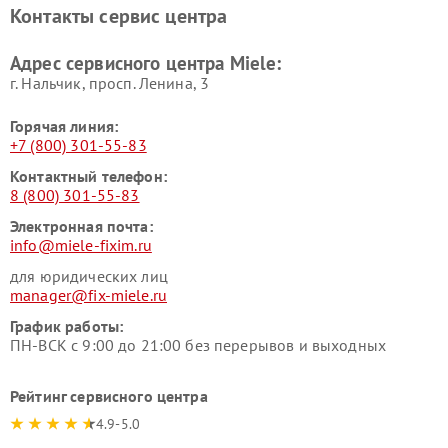
Ремонт парогенераторов
Ремонт вытяжек Miele
Контакты сервис центра
Miele
Ремонт гладильных систем
Ремонт вертикальных
Адрес сервисного центра Miele:
Miele
пылесосов Miele
г. Нальчик, просп. Ленина, 3
Горячая линия:
+7 (800) 301-55-83
Контактный телефон:
8 (800) 301-55-83
Электронная почта:
info@miele-fixim.ru
для юридических лиц
manager@fix-miele.ru
График работы:
ПН-ВСК с 9:00 до 21:00 без перерывов и выходных
Рейтинг сервисного центра
4.9-5.0