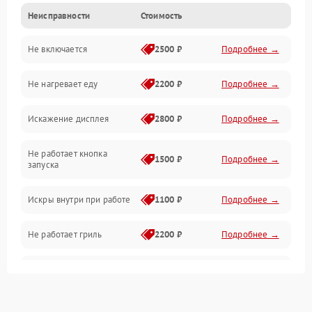
Неисправности
Стоимость
Дверца и корпус
Не включается
2500 ₽
Подробнее →
Механика и внутренние элементы
Не нагревает еду
2200 ₽
Подробнее →
Механические повреждения
Искажение дисплея
2800 ₽
Подробнее →
Питание и запуск
Не работает кнопка
Нагрев и приготовление
1500 ₽
Подробнее →
запуска
Программное обеспечение
Искры внутри при работе
1100 ₽
Подробнее →
Не работает гриль
2200 ₽
Подробнее →
Перегрев или отключение
2400 ₽
Подробнее →
во время работы