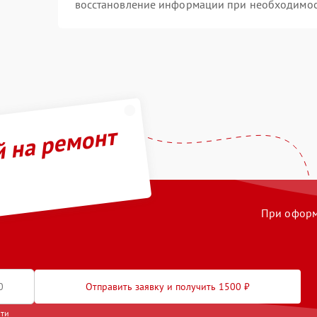
восстановление информации при необходимо
й на ремонт
При оформл
Отправить заявку и получить 1500 ₽
сти