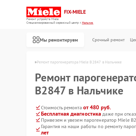
FIX-MIELE
Ремонт устройств Miele
Специализированный cервисный центр г.
Нальчик
Мы ремонтируем
Срочный ремонт
Це
ов Miele в Нальчике
Ремонт парогенератора Miele B2847  в Нальчике
Ремонт парогенерат
B2847 в Нальчике
от 480 руб.
Стоимость ремонта
Бесплатная диагностика
даже при отказ
Привезем и увезем парогенератор Miele B
Гарантия на наши работы по ремонту паро
лет
Ремонт роботов-пылесосов Miele
Ремонт стиральных машин Miele
Ремонт посудомоечных машин Miele
Ремонт варочных панелей Miele
Ремонт духовых шкафов Miele
Ремонт микроволновых печей Miele
Ремонт гладильных систем Miele
Ремонт вертикальных пылесосов Miele
Ремонт сушильных машин Miele