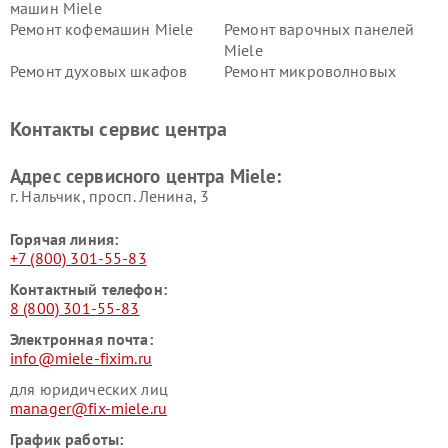
машин Miele
Ремонт кофемашин Miele
Ремонт варочных панелей
Miele
Ремонт духовых шкафов
Ремонт микроволновых
Miele
печей Miele
Ремонт парогенераторов
Ремонт вытяжек Miele
Контакты сервис центра
Miele
Ремонт гладильных систем
Ремонт вертикальных
Адрес сервисного центра Miele:
Miele
пылесосов Miele
г. Нальчик, просп. Ленина, 3
Горячая линия:
+7 (800) 301-55-83
Контактный телефон:
8 (800) 301-55-83
Электронная почта:
info@miele-fixim.ru
для юридических лиц
manager@fix-miele.ru
График работы: