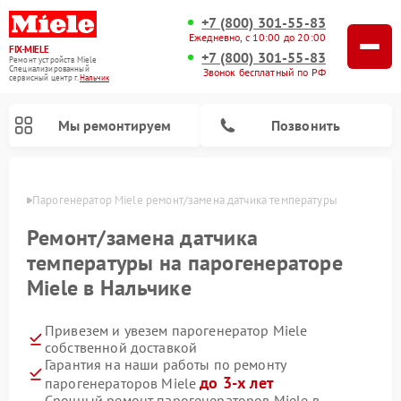
+7 (800) 301-55-83
Ежедневно, с 10:00 до 20:00
FIX-MIELE
+7 (800) 301-55-83
Ремонт устройств Miele
Специализированный
Звонок бесплатный по РФ
cервисный центр г.
Нальчик
Мы ремонтируем
Позвонить
ьчике
Парогенератор Miele ремонт/замена датчика температуры
Ремонт/замена датчика
температуры на парогенераторе
Miele в Нальчике
Привезем и увезем парогенератор Miele
собственной доставкой
Гарантия на наши работы по ремонту
Ремонт вертикальных пылесосов Miele
Ремонт роботов-пылесосов Miele
Ремонт посудомоечных машин Miele
Ремонт стиральных машин Miele
Ремонт варочных панелей Miele
Ремонт микроволновых печей Miele
Ремонт гладильных систем Miele
Ремонт сушильных машин Miele
до 3-х лет
парогенераторов Miele
Срочный ремонт парогенераторов Miele в