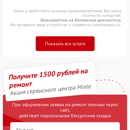
Цены в прайс-листе указаны ориентировочные, без учета
стоимости запчастей.
Записывайтесь на бесплатную диагностику.
Мы проверим ваше устройство и укажем на неисправность.
Показать все услуги
Получите 1500 рублей на
ремонт
Акция сервисного центра Miele
При оформлении заявки на ремонт техники через
сайт,
действует персональная бессрочная скидка