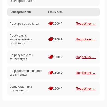
Электропитание
Неисправности
Стоимость
Парообразование
Перегрев устройства
2000 ₽
Подробнее →
Герметичность
Проблемы с
Механика
нагревательным
1900 ₽
Подробнее →
элементом
Не регулируется
1800 ₽
Подробнее →
температура
Не работает индикатор
1500 ₽
Подробнее →
уровня воды
Ошибка датчика
1200 ₽
Подробнее →
температуры
Не работает индикатор
1000 ₽
Подробнее →