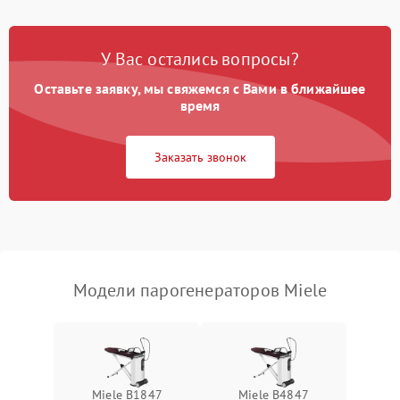
Ошибка платы управления
1500 ₽
Подробнее →
У Вас остались вопросы?
Сбой режима работы
1200 ₽
Подробнее →
Оставьте заявку, мы свяжемся с Вами в ближайшее
время
Не сохраняет настройки
1200 ₽
Подробнее →
Заказать звонок
Не включается
1500 ₽
Подробнее →
Не подает пар
1800 ₽
Подробнее →
Модели парогенераторов Miele
Miele B1847
Miele B4847