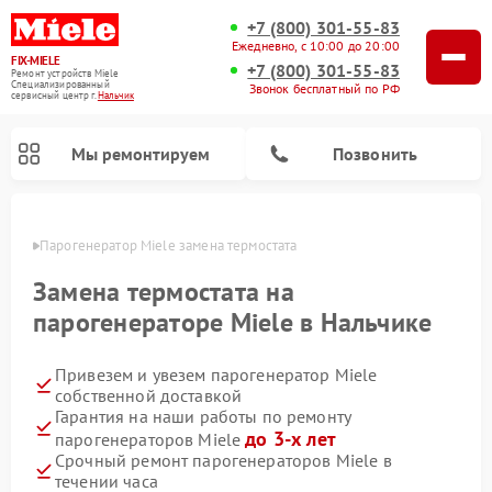
+7 (800) 301-55-83
Ежедневно, с 10:00 до 20:00
FIX-MIELE
+7 (800) 301-55-83
Ремонт устройств Miele
Специализированный
Звонок бесплатный по РФ
cервисный центр г.
Нальчик
Мы ремонтируем
Позвонить
ьчике
Парогенератор Miele замена термостата
Замена термостата на
парогенераторе Miele в Нальчике
Привезем и увезем парогенератор Miele
собственной доставкой
Гарантия на наши работы по ремонту
до 3-х лет
парогенераторов Miele
Ремонт вертикальных пылесосов Miele
Ремонт роботов-пылесосов Miele
Ремонт посудомоечных машин Miele
Ремонт стиральных машин Miele
Ремонт варочных панелей Miele
Ремонт микроволновых печей Miele
Ремонт гладильных систем Miele
Ремонт сушильных машин Miele
Срочный ремонт парогенераторов Miele в
течении часа