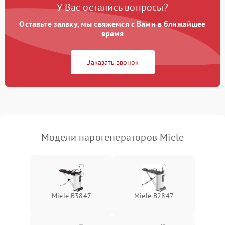
У Вас остались вопросы?
Сбой режима работы
1200 ₽
Подробнее →
Оставьте заявку, мы свяжемся с Вами в ближайшее
время
Не сохраняет настройки
1200 ₽
Подробнее →
Заказать звонок
Не включается
1500 ₽
Подробнее →
Не подает пар
1800 ₽
Подробнее →
Модели парогенераторов Miele
Miele B3847
Miele B2847