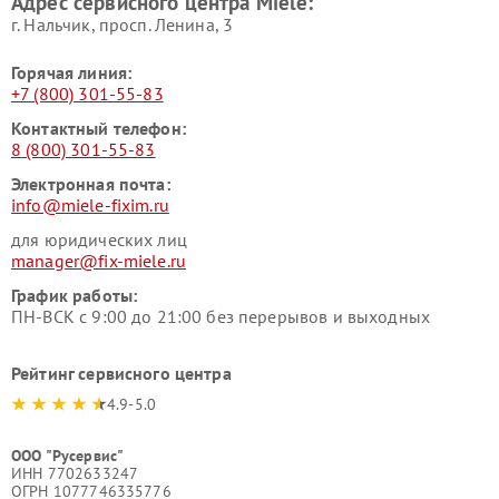
Адрес сервисного центра Miele:
Miele
пылесосов Miele
г. Нальчик, просп. Ленина, 3
Горячая линия:
+7 (800) 301-55-83
Контактный телефон:
8 (800) 301-55-83
Электронная почта:
info@miele-fixim.ru
для юридических лиц
manager@fix-miele.ru
График работы:
ПН-ВСК с 9:00 до 21:00 без перерывов и выходных
Рейтинг сервисного центра
4.9-5.0
ООО "Русервис"
ИНН 7702633247
ОГРН 1077746335776