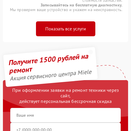
стоимости запчастей.
Записывайтесь на бесплатную диагностику.
Мы проверим ваше устройство и укажем на неисправность.
Показать все услуги
Получите 1500 рублей на
ремонт
Акция сервисного центра Miele
При оформлении заявки на ремонт техники через
сайт,
действует персональная бессрочная скидка