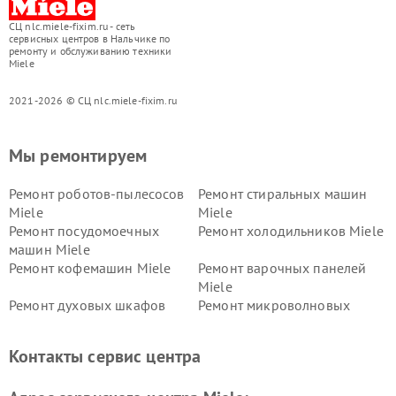
СЦ nlc.miele-fixim.ru - сеть
сервисных центров в Нальчике по
ремонту и обслуживанию техники
Miele
2021-2026 © СЦ nlc.miele-fixim.ru
Мы ремонтируем
Ремонт роботов-пылесосов
Ремонт стиральных машин
Miele
Miele
Ремонт посудомоечных
Ремонт холодильников Miele
машин Miele
Ремонт кофемашин Miele
Ремонт варочных панелей
Miele
Ремонт духовых шкафов
Ремонт микроволновых
Miele
печей Miele
Ремонт парогенераторов
Ремонт вытяжек Miele
Контакты сервис центра
Miele
Ремонт гладильных систем
Ремонт вертикальных