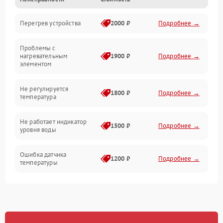
Парообразование
Перегрев устройства
2000 ₽
Подробнее →
Герметичность
Проблемы с
Механика
нагревательным
1900 ₽
Подробнее →
элементом
Не регулируется
1800 ₽
Подробнее →
температура
Не работает индикатор
1500 ₽
Подробнее →
уровня воды
Ошибка датчика
1200 ₽
Подробнее →
температуры
Не работает индикатор
1000 ₽
Подробнее →
Ошибка платы управления
1500 ₽
Подробнее →