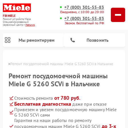
+7 (800) 301-55-83
Ежедневно, с 10:00 до 20:00
FIX-MIELE
+7 (800) 301-55-83
Ремонт устройств Miele
Специализированный
Звонок бесплатный по РФ
cервисный центр г.
Нальчик
Мы ремонтируем
Позвонить
ьчике
Ремонт посудомоечной машины Miele G 5260 SCVi в Нальчике
Ремонт посудомоечной машины
Miele G 5260 SCVi в Нальчике
от 780 руб.
Стоимость ремонта
Бесплатная диагностика
даже при отказе
Привезем и увезем посудомоечную машину Miele
G 5260 SCVi сами
Ремонт вертикальных пылесосов Miele
Ремонт роботов-пылесосов Miele
Ремонт варочных панелей Miele
Ремонт микроволновых печей Miele
Ремонт стиральных машин Miele
Ремонт гладильных систем Miele
Ремонт сушильных машин Miele
Гарантия на наши работы по ремонту
до 3-х
посудомоечных машин Miele G 5260 SCVi