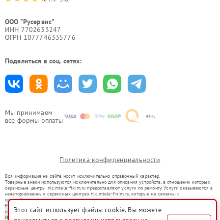
ООО "Русервис"
ИНН 7702633247
ОГРН 1077746335776
Поделиться в соц. сетях:
Мы принимаем
все формы оплаты
Политика конфиденциальности
Вся информация на сайте носит исключительно справочный характер.
Товарные знаки используются исключительно для описания устройств, в отношении которых
сервисные центры nlc.miele-fixim.ru предоставляют услуги по ремонту. Услуги оказываются в
неавторизованных сервисных центрах nlc.miele-fixim.ru, которые не связаны с
правообладателями товарных знаков или их официальными представителями.
Ремонт осуществляется для устройств, уже введенных в гражданский оборот в соответствии
Этот сайт использует файлы cookie. Вы можете
со статьей 1487 ГК РФ.
Использование товарных знаков не преследует цели индивидуализации услуг или введения