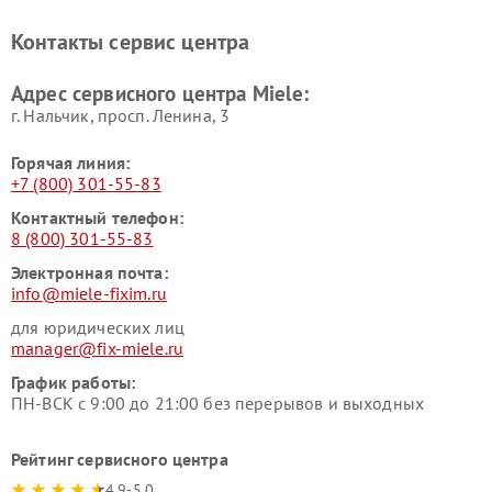
Miele
печей Miele
Ремонт парогенераторов
Ремонт вытяжек Miele
Контакты сервис центра
Miele
Ремонт гладильных систем
Ремонт вертикальных
Адрес сервисного центра Miele:
Miele
пылесосов Miele
г. Нальчик, просп. Ленина, 3
Горячая линия:
+7 (800) 301-55-83
Контактный телефон:
8 (800) 301-55-83
Электронная почта:
info@miele-fixim.ru
для юридических лиц
manager@fix-miele.ru
График работы:
ПН-ВСК с 9:00 до 21:00 без перерывов и выходных
Рейтинг сервисного центра
4.9-5.0