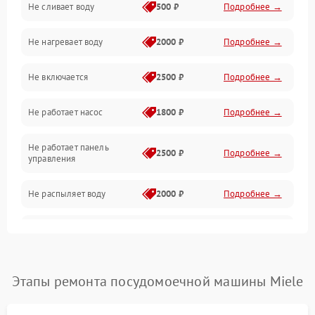
Не сливает воду
500 ₽
Подробнее →
Электропитание
Не нагревает воду
2000 ₽
Подробнее →
Датчики
Не включается
2500 ₽
Подробнее →
Нагрев
Не работает насос
1800 ₽
Подробнее →
Вода
Не работает панель
Гигиена
2500 ₽
Подробнее →
управления
Программное обеспечение
Не распыляет воду
2000 ₽
Подробнее →
Не запускается цикл
1800 ₽
Подробнее →
стирки
Проблемы с набором
Этапы ремонта посудомоечной машины Miele
1800 ₽
Подробнее →
воды