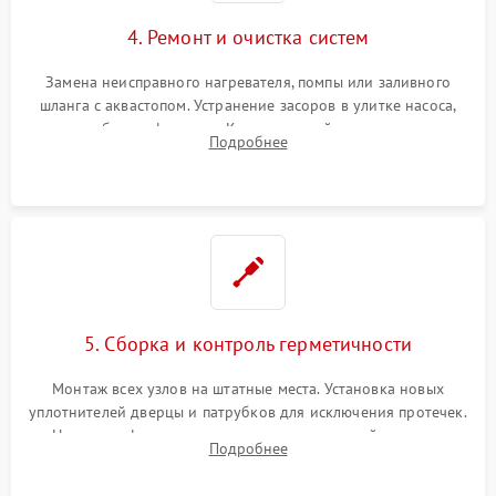
4. Ремонт и очистка систем
Замена неисправного нагревателя, помпы или заливного
шланга с аквастопом. Устранение засоров в улитке насоса,
патрубках и фильтрах. Компонентный ремонт платы
Подробнее
управления, восстановление поврежденной проводки.
5. Сборка и контроль герметичности
Монтаж всех узлов на штатные места. Установка новых
уплотнителей дверцы и патрубков для исключения протечек.
Надежная фиксация хомутов гидравлической системы,
Подробнее
сборка корпуса и установка датчика поплавка.