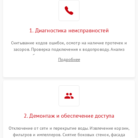
Не работает сушилка
2100 ₽
Подробнее →
Сбои в работе таймера
1700 ₽
Подробнее →
1. Диагностика неисправностей
Проблемы с
2100 ₽
Подробнее →
циркуляционным насосом
Считывание кодов ошибок, осмотр на наличие протечек и
засоров. Проверка подключения к водопроводу. Анализ
жалоб на отсутствие слива, нагрева, вращения
Подробнее
разбрызгивателей или срабатывание системы защиты
аквастоп.
2. Демонтаж и обеспечение доступа
Отключение от сети и перекрытие воды. Извлечение корзин,
фильтров и импеллеров. Снятие боковых стенок, фасада