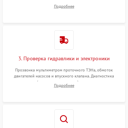
дверцы или нижнего поддона для прямого доступа к
Подробнее
циркуляционному насосу, ТЭНу и сливной помпе.
3. Проверка гидравлики и электроники
Прозвонка мультиметром проточного ТЭНа, обмоток
двигателей насосов и впускного клапана. Диагностика
прессостата (датчика уровня воды), датчика мутности,
Подробнее
концевика дверцы и электронного модуля управления.