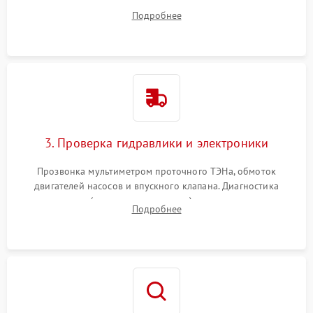
дверцы или нижнего поддона для прямого доступа к
Подробнее
циркуляционному насосу, ТЭНу и сливной помпе.
3. Проверка гидравлики и электроники
Прозвонка мультиметром проточного ТЭНа, обмоток
двигателей насосов и впускного клапана. Диагностика
прессостата (датчика уровня воды), датчика мутности,
Подробнее
концевика дверцы и электронного модуля управления.