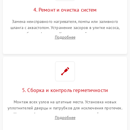
4. Ремонт и очистка систем
Замена неисправного нагревателя, помпы или заливного
шланга с аквастопом. Устранение засоров в улитке насоса,
патрубках и фильтрах. Компонентный ремонт платы
Подробнее
управления, восстановление поврежденной проводки.
5. Сборка и контроль герметичности
Монтаж всех узлов на штатные места. Установка новых
уплотнителей дверцы и патрубков для исключения протечек.
Надежная фиксация хомутов гидравлической системы,
Подробнее
сборка корпуса и установка датчика поплавка.