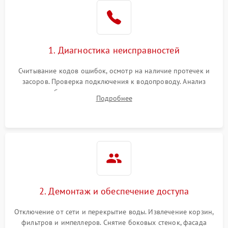
Не работает сушилка
2100 ₽
Подробнее →
Сбои в работе таймера
1700 ₽
Подробнее →
1. Диагностика неисправностей
Проблемы с
2100 ₽
Подробнее →
циркуляционным насосом
Считывание кодов ошибок, осмотр на наличие протечек и
засоров. Проверка подключения к водопроводу. Анализ
жалоб на отсутствие слива, нагрева, вращения
Подробнее
разбрызгивателей или срабатывание системы защиты
аквастоп.
2. Демонтаж и обеспечение доступа
Отключение от сети и перекрытие воды. Извлечение корзин,
фильтров и импеллеров. Снятие боковых стенок, фасада