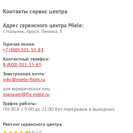
Miele
печей Miele
Ремонт парогенераторов
Ремонт вытяжек Miele
Контакты сервис центра
Miele
Ремонт гладильных систем
Ремонт вертикальных
Адрес сервисного центра Miele:
Miele
пылесосов Miele
г. Нальчик, просп. Ленина, 3
Горячая линия:
+7 (800) 301-55-83
Контактный телефон:
8 (800) 301-55-83
Электронная почта:
info@miele-fixim.ru
для юридических лиц
manager@fix-miele.ru
График работы:
ПН-ВСК с 9:00 до 21:00 без перерывов и выходных
Рейтинг сервисного центра
4.9-5.0