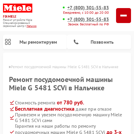
+7 (800) 301-55-83
Ежедневно, с 10:00 до 20:00
FIX-MIELE
+7 (800) 301-55-83
Ремонт устройств Miele
Специализированный
Звонок бесплатный по РФ
cервисный центр г.
Нальчик
Мы ремонтируем
Позвонить
ьчике
Ремонт посудомоечной машины Miele G 5481 SCVi в Нальчике
Ремонт посудомоечной машины
Miele G 5481 SCVi в Нальчике
от 780 руб.
Стоимость ремонта
Бесплатная диагностика
даже при отказе
Привезем и увезем посудомоечную машину Miele
G 5481 SCVi сами
Ремонт вертикальных пылесосов Miele
Ремонт роботов-пылесосов Miele
Ремонт варочных панелей Miele
Ремонт микроволновых печей Miele
Ремонт стиральных машин Miele
Ремонт гладильных систем Miele
Ремонт сушильных машин Miele
Гарантия на наши работы по ремонту
до 3-х
посудомоечных машин Miele G 5481 SCVi