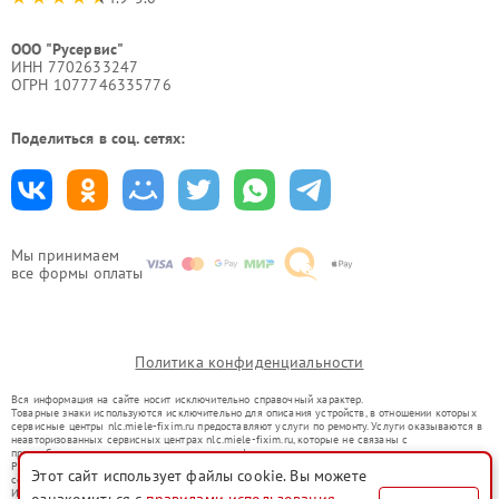
ООО "Русервис"
ИНН 7702633247
ОГРН 1077746335776
Поделиться в соц. сетях:
Мы принимаем
все формы оплаты
Политика конфиденциальности
Вся информация на сайте носит исключительно справочный характер.
Товарные знаки используются исключительно для описания устройств, в отношении которых
сервисные центры nlc.miele-fixim.ru предоставляют услуги по ремонту. Услуги оказываются в
неавторизованных сервисных центрах nlc.miele-fixim.ru, которые не связаны с
правообладателями товарных знаков или их официальными представителями.
Ремонт осуществляется для устройств, уже введенных в гражданский оборот в соответствии
Этот сайт использует файлы cookie. Вы можете
со статьей 1487 ГК РФ.
Использование товарных знаков не преследует цели индивидуализации услуг или введения