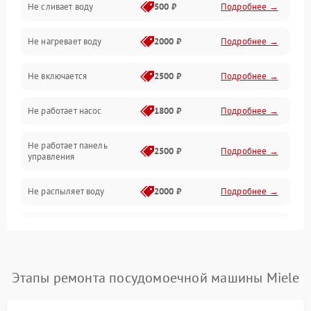
Не сливает воду
500 ₽
Подробнее →
Электропитание
Не нагревает воду
2000 ₽
Подробнее →
Датчики
Не включается
2500 ₽
Подробнее →
Нагрев
Не работает насос
1800 ₽
Подробнее →
Вода
Не работает панель
Гигиена
2500 ₽
Подробнее →
управления
Программное обеспечение
Не распыляет воду
2000 ₽
Подробнее →
Не запускается цикл
1800 ₽
Подробнее →
стирки
Проблемы с набором
Этапы ремонта посудомоечной машины Miele
1800 ₽
Подробнее →
воды