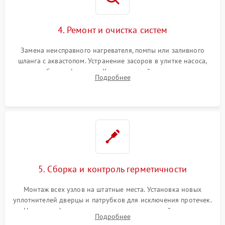
4. Ремонт и очистка систем
Замена неисправного нагревателя, помпы или заливного
шланга с аквастопом. Устранение засоров в улитке насоса,
патрубках и фильтрах. Компонентный ремонт платы
Подробнее
управления, восстановление поврежденной проводки.
5. Сборка и контроль герметичности
Монтаж всех узлов на штатные места. Установка новых
уплотнителей дверцы и патрубков для исключения протечек.
Надежная фиксация хомутов гидравлической системы,
Подробнее
сборка корпуса и установка датчика поплавка.