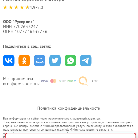
4.9-5.0
ООО "Русервис"
ИНН 7702633247
ОГРН 1077746335776
Поделиться в соц. сетях:
Мы принимаем
все формы оплаты
Политика конфиденциальности
Вся информация на сайте носит исключительно справочный характер.
Товарные знаки используются исключительно для описания устройств, в отношении которых
сервисные центры nlc.miele-fixim.ru предоставляют услуги по ремонту. Услуги оказываются в
неавторизованных сервисных центрах nlc.miele-fixim.ru, которые не связаны с
правообладателями товарных знаков или их официальными представителями.
Ремонт осуществляется для устройств, уже введенных в гражданский оборот в соответствии