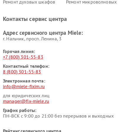
Ремонт духовых шкафов
Ремонт микроволновых
Miele
печей Miele
Ремонт парогенераторов
Ремонт вытяжек Miele
Контакты сервис центра
Miele
Ремонт гладильных систем
Ремонт вертикальных
Адрес сервисного центра Miele:
Miele
пылесосов Miele
г. Нальчик, просп. Ленина, 3
Горячая линия:
+7 (800) 301-55-83
Контактный телефон:
8 (800) 301-55-83
Электронная почта:
info@miele-fixim.ru
для юридических лиц
manager@fix-miele.ru
График работы:
ПН-ВСК с 9:00 до 21:00 без перерывов и выходных
Рейтинг сервисного центра