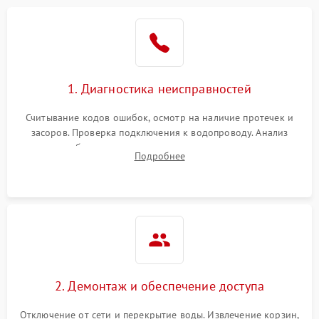
Не работает сушилка
2100 ₽
Подробнее →
Сбои в работе таймера
1700 ₽
Подробнее →
1. Диагностика неисправностей
Проблемы с
2100 ₽
Подробнее →
циркуляционным насосом
Считывание кодов ошибок, осмотр на наличие протечек и
засоров. Проверка подключения к водопроводу. Анализ
жалоб на отсутствие слива, нагрева, вращения
Подробнее
разбрызгивателей или срабатывание системы защиты
аквастоп.
2. Демонтаж и обеспечение доступа
Отключение от сети и перекрытие воды. Извлечение корзин,