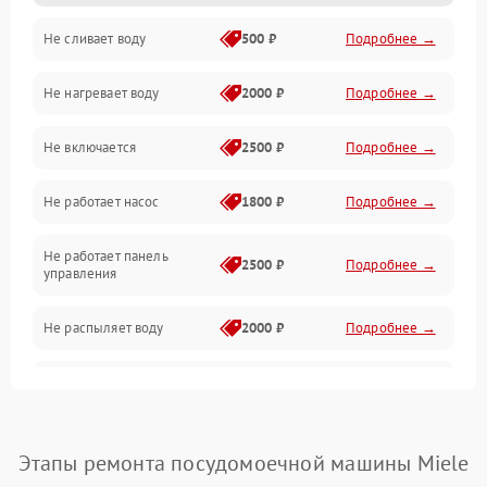
Не сливает воду
500 ₽
Подробнее →
Электропитание
Не нагревает воду
2000 ₽
Подробнее →
Датчики
Не включается
2500 ₽
Подробнее →
Нагрев
Не работает насос
1800 ₽
Подробнее →
Вода
Не работает панель
Гигиена
2500 ₽
Подробнее →
управления
Программное обеспечение
Не распыляет воду
2000 ₽
Подробнее →
Не запускается цикл
1800 ₽
Подробнее →
стирки
Проблемы с набором
Этапы ремонта посудомоечной машины Miele
1800 ₽
Подробнее →
воды