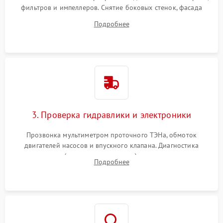
фильтров и импеллеров. Снятие боковых стенок, фасада
дверцы или нижнего поддона для прямого доступа к
Подробнее
циркуляционному насосу, ТЭНу и сливной помпе.
3. Проверка гидравлики и электроники
Прозвонка мультиметром проточного ТЭНа, обмоток
двигателей насосов и впускного клапана. Диагностика
прессостата (датчика уровня воды), датчика мутности,
Подробнее
концевика дверцы и электронного модуля управления.