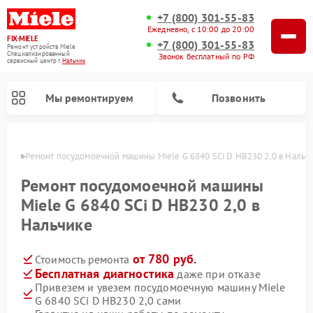
+7 (800) 301-55-83
Ежедневно, с 10:00 до 20:00
FIX-MIELE
+7 (800) 301-55-83
Ремонт устройств Miele
Специализированный
Звонок бесплатный по РФ
cервисный центр г.
Нальчик
Мы ремонтируем
Позвонить
ьчике
Ремонт посудомоечной машины Miele G 6840 SCi D HB230 2,0 в Нальч
Ремонт посудомоечной машины
Miele G 6840 SCi D HB230 2,0 в
Нальчике
от 780 руб.
Стоимость ремонта
Бесплатная диагностика
даже при отказе
Привезем и увезем посудомоечную машину Miele
Ремонт вертикальных пылесосов Miele
Ремонт роботов-пылесосов Miele
Ремонт варочных панелей Miele
Ремонт микроволновых печей Miele
Ремонт стиральных машин Miele
Ремонт гладильных систем Miele
Ремонт сушильных машин Miele
G 6840 SCi D HB230 2,0 сами