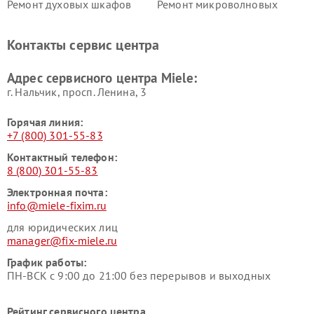
Ремонт духовых шкафов
Ремонт микроволновых
Miele
печей Miele
Ремонт парогенераторов
Ремонт вытяжек Miele
Контакты сервис центра
Miele
Ремонт гладильных систем
Ремонт вертикальных
Адрес сервисного центра Miele:
Miele
пылесосов Miele
г. Нальчик, просп. Ленина, 3
Горячая линия:
+7 (800) 301-55-83
Контактный телефон:
8 (800) 301-55-83
Электронная почта:
info@miele-fixim.ru
для юридических лиц
manager@fix-miele.ru
График работы:
ПН-ВСК с 9:00 до 21:00 без перерывов и выходных
Рейтинг сервисного центра