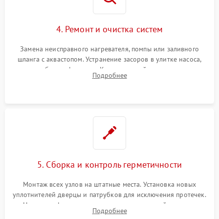
4. Ремонт и очистка систем
Замена неисправного нагревателя, помпы или заливного
шланга с аквастопом. Устранение засоров в улитке насоса,
патрубках и фильтрах. Компонентный ремонт платы
Подробнее
управления, восстановление поврежденной проводки.
5. Сборка и контроль герметичности
Монтаж всех узлов на штатные места. Установка новых
уплотнителей дверцы и патрубков для исключения протечек.
Надежная фиксация хомутов гидравлической системы,
Подробнее
сборка корпуса и установка датчика поплавка.