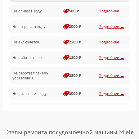
Не сливает воду
500 ₽
Подробнее →
Электропитание
Не нагревает воду
2000 ₽
Подробнее →
Датчики
Не включается
2500 ₽
Подробнее →
Нагрев
Не работает насос
1800 ₽
Подробнее →
Вода
Не работает панель
Гигиена
2500 ₽
Подробнее →
управления
Программное обеспечение
Не распыляет воду
2000 ₽
Подробнее →
Не запускается цикл
1800 ₽
Подробнее →
стирки
Проблемы с набором
Этапы ремонта посудомоечной машины Miele
1800 ₽
Подробнее →
воды