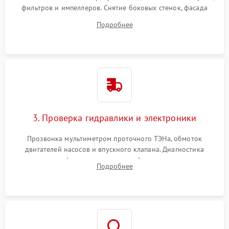
фильтров и импеллеров. Снятие боковых стенок, фасада
дверцы или нижнего поддона для прямого доступа к
Подробнее
циркуляционному насосу, ТЭНу и сливной помпе.
3. Проверка гидравлики и электроники
Прозвонка мультиметром проточного ТЭНа, обмоток
двигателей насосов и впускного клапана. Диагностика
прессостата (датчика уровня воды), датчика мутности,
Подробнее
концевика дверцы и электронного модуля управления.