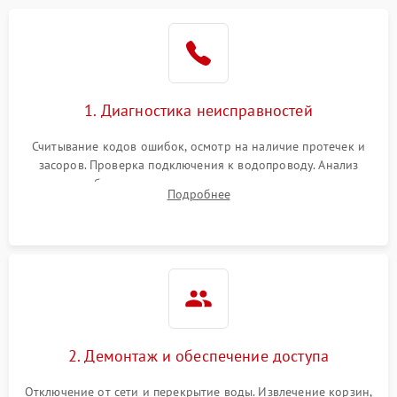
Не работает сушилка
2100 ₽
Подробнее →
Сбои в работе таймера
1700 ₽
Подробнее →
1. Диагностика неисправностей
Проблемы с
2100 ₽
Подробнее →
циркуляционным насосом
Считывание кодов ошибок, осмотр на наличие протечек и
засоров. Проверка подключения к водопроводу. Анализ
жалоб на отсутствие слива, нагрева, вращения
Подробнее
разбрызгивателей или срабатывание системы защиты
аквастоп.
2. Демонтаж и обеспечение доступа
Отключение от сети и перекрытие воды. Извлечение корзин,