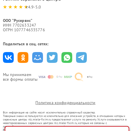
4.9-5.0
ООО "Русервис"
ИНН 7702633247
ОГРН 1077746335776
Поделиться в соц. сетях:
Мы принимаем
все формы оплаты
Политика конфиденциальности
Вся информация на сайте носит исключительно справочный характер.
Товарные знаки используются исключительно для описания устройств, в отношении которых
сервисные центры nlc.miele-fixim.ru предоставляют услуги по ремонту. Услуги оказываются в
неавторизованных сервисных центрах nlc.miele-fixim.ru, которые не связаны с
правообладателями товарных знаков или их официальными представителями.
Ремонт осуществляется для устройств, уже введенных в гражданский оборот в соответствии