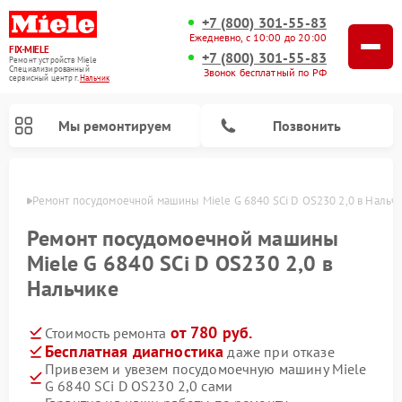
+7 (800) 301-55-83
Ежедневно, с 10:00 до 20:00
FIX-MIELE
+7 (800) 301-55-83
Ремонт устройств Miele
Специализированный
Звонок бесплатный по РФ
cервисный центр г.
Нальчик
Мы ремонтируем
Позвонить
ьчике
Ремонт посудомоечной машины Miele G 6840 SCi D OS230 2,0 в Нальч
Ремонт посудомоечной машины
Miele G 6840 SCi D OS230 2,0 в
Нальчике
от 780 руб.
Стоимость ремонта
Бесплатная диагностика
даже при отказе
Привезем и увезем посудомоечную машину Miele
Ремонт вертикальных пылесосов Miele
Ремонт роботов-пылесосов Miele
Ремонт варочных панелей Miele
Ремонт микроволновых печей Miele
Ремонт стиральных машин Miele
Ремонт гладильных систем Miele
Ремонт сушильных машин Miele
G 6840 SCi D OS230 2,0 сами