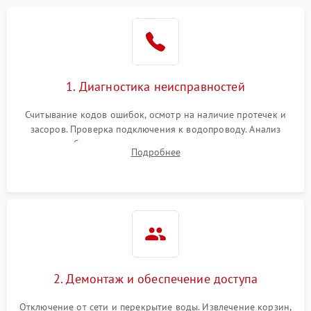
Не работает сушилка
2100 ₽
Подробнее →
Сбои в работе таймера
1700 ₽
Подробнее →
1. Диагностика неисправностей
Проблемы с
2100 ₽
Подробнее →
циркуляционным насосом
Считывание кодов ошибок, осмотр на наличие протечек и
засоров. Проверка подключения к водопроводу. Анализ
жалоб на отсутствие слива, нагрева, вращения
Подробнее
разбрызгивателей или срабатывание системы защиты
аквастоп.
2. Демонтаж и обеспечение доступа
Отключение от сети и перекрытие воды. Извлечение корзин,