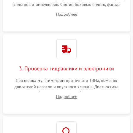
фильтров и импеллеров. Снятие боковых стенок, фасада
дверцы или нижнего поддона для прямого доступа к
Подробнее
циркуляционному насосу, ТЭНу и сливной помпе.
3. Проверка гидравлики и электроники
Прозвонка мультиметром проточного ТЭНа, обмоток
двигателей насосов и впускного клапана. Диагностика
прессостата (датчика уровня воды), датчика мутности,
Подробнее
концевика дверцы и электронного модуля управления.