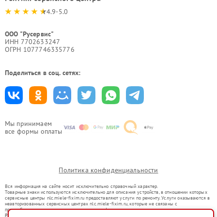
4.9-5.0
ООО "Русервис"
ИНН 7702633247
ОГРН 1077746335776
Поделиться в соц. сетях:
Мы принимаем
все формы оплаты
Политика конфиденциальности
Вся информация на сайте носит исключительно справочный характер.
Товарные знаки используются исключительно для описания устройств, в отношении которых
сервисные центры nlc.miele-fixim.ru предоставляют услуги по ремонту. Услуги оказываются в
неавторизованных сервисных центрах nlc.miele-fixim.ru, которые не связаны с
правообладателями товарных знаков или их официальными представителями.
Ремонт осуществляется для устройств, уже введенных в гражданский оборот в соответствии