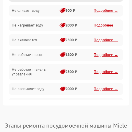
Не сливает воду
500 ₽
Подробнее →
Электропитание
Не нагревает воду
2000 ₽
Подробнее →
Датчики
Не включается
2500 ₽
Подробнее →
Нагрев
Не работает насос
1800 ₽
Подробнее →
Вода
Не работает панель
Гигиена
2500 ₽
Подробнее →
управления
Программное обеспечение
Не распыляет воду
2000 ₽
Подробнее →
Не запускается цикл
1800 ₽
Подробнее →
стирки
Проблемы с набором
Этапы ремонта посудомоечной машины Miele
1800 ₽
Подробнее →
воды