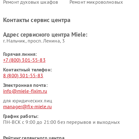
Ремонт духовых шкафов
Ремонт микроволновых
Miele
печей Miele
Ремонт парогенераторов
Ремонт вытяжек Miele
Контакты сервис центра
Miele
Ремонт гладильных систем
Ремонт вертикальных
Адрес сервисного центра Miele:
Miele
пылесосов Miele
г. Нальчик, просп. Ленина, 3
Горячая линия:
+7 (800) 301-55-83
Контактный телефон:
8 (800) 301-55-83
Электронная почта:
info@miele-fixim.ru
для юридических лиц
manager@fix-miele.ru
График работы:
ПН-ВСК с 9:00 до 21:00 без перерывов и выходных
Рейтинг сервисного центра