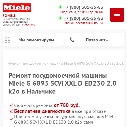
+7 (800) 301-55-83
Ежедневно, с 10:00 до 20:00
FIX-MIELE
+7 (800) 301-55-83
Ремонт устройств Miele
Специализированный
Звонок бесплатный по РФ
cервисный центр г.
Нальчик
Мы ремонтируем
Позвонить
ьчике
Ремонт посудомоечной машины Miele G 6895 SCVi XXL D ED230 2,0 k2
Ремонт посудомоечной машины
Miele G 6895 SCVi XXL D ED230 2,0
k2o в Нальчике
от 780 руб.
Стоимость ремонта
Бесплатная диагностика
даже при отказе
Привезем и увезем посудомоечную машину Miele
Ремонт вертикальных пылесосов Miele
Ремонт роботов-пылесосов Miele
Ремонт варочных панелей Miele
Ремонт микроволновых печей Miele
Ремонт стиральных машин Miele
Ремонт гладильных систем Miele
Ремонт сушильных машин Miele
G 6895 SCVi XXL D ED230 2,0 k2o сами