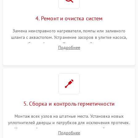
4. Ремонт и очистка систем
Замена неисправного нагревателя, помпы или заливного
шланга с аквастопом. Устранение засоров в улитке насоса,
патрубках и фильтрах. Компонентный ремонт платы
Подробнее
управления, восстановление поврежденной проводки.
5. Сборка и контроль герметичности
Монтаж всех узлов на штатные места. Установка новых
уплотнителей дверцы и патрубков для исключения протечек.
Надежная фиксация хомутов гидравлической системы,
Подробнее
сборка корпуса и установка датчика поплавка.