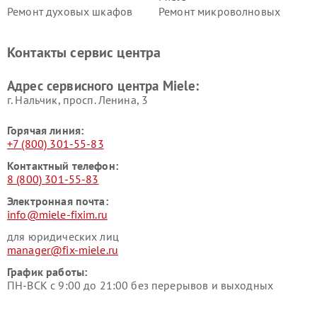
Ремонт духовых шкафов
Ремонт микроволновых
Miele
печей Miele
Ремонт парогенераторов
Ремонт вытяжек Miele
Контакты сервис центра
Miele
Ремонт гладильных систем
Ремонт вертикальных
Адрес сервисного центра Miele:
Miele
пылесосов Miele
г. Нальчик, просп. Ленина, 3
Горячая линия:
+7 (800) 301-55-83
Контактный телефон:
8 (800) 301-55-83
Электронная почта:
info@miele-fixim.ru
для юридических лиц
manager@fix-miele.ru
График работы:
ПН-ВСК с 9:00 до 21:00 без перерывов и выходных