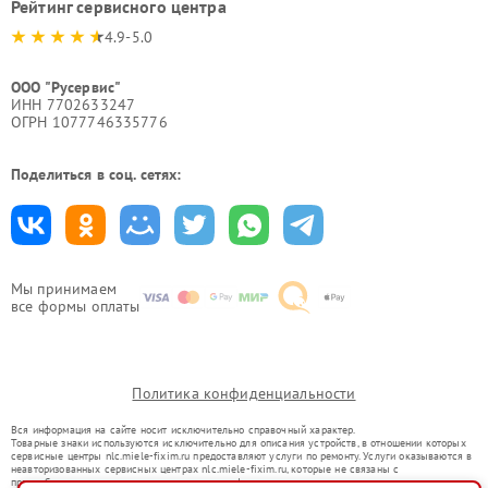
Рейтинг сервисного центра
4.9-5.0
ООО "Русервис"
ИНН 7702633247
ОГРН 1077746335776
Поделиться в соц. сетях:
Мы принимаем
все формы оплаты
Политика конфиденциальности
Вся информация на сайте носит исключительно справочный характер.
Товарные знаки используются исключительно для описания устройств, в отношении которых
сервисные центры nlc.miele-fixim.ru предоставляют услуги по ремонту. Услуги оказываются в
неавторизованных сервисных центрах nlc.miele-fixim.ru, которые не связаны с
правообладателями товарных знаков или их официальными представителями.