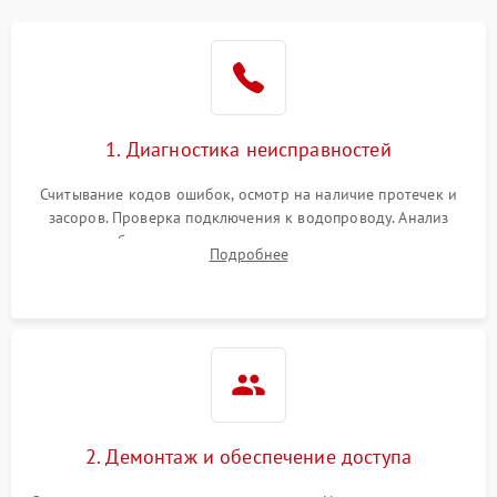
Не работает сушилка
2100 ₽
Подробнее →
Сбои в работе таймера
1700 ₽
Подробнее →
1. Диагностика неисправностей
Проблемы с
2100 ₽
Подробнее →
циркуляционным насосом
Считывание кодов ошибок, осмотр на наличие протечек и
засоров. Проверка подключения к водопроводу. Анализ
жалоб на отсутствие слива, нагрева, вращения
Подробнее
разбрызгивателей или срабатывание системы защиты
аквастоп.
2. Демонтаж и обеспечение доступа