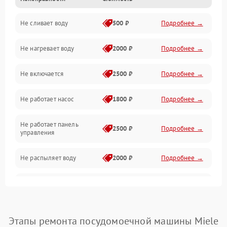
Управление
Не сливает воду
500 ₽
Подробнее →
Электропитание
Не нагревает воду
2000 ₽
Подробнее →
Датчики
Не включается
2500 ₽
Подробнее →
Нагрев
Не работает насос
1800 ₽
Подробнее →
Вода
Не работает панель
Гигиена
2500 ₽
Подробнее →
управления
Программное обеспечение
Не распыляет воду
2000 ₽
Подробнее →
Не запускается цикл
1800 ₽
Подробнее →
стирки
Проблемы с набором
Этапы ремонта посудомоечной машины Miele
1800 ₽
Подробнее →
воды