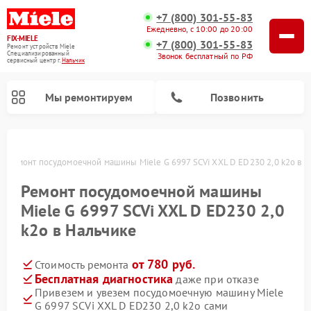
+7 (800) 301-55-83
Ежедневно, с 10:00 до 20:00
FIX-MIELE
+7 (800) 301-55-83
Ремонт устройств Miele
Специализированный
Звонок бесплатный по РФ
cервисный центр г.
Нальчик
Мы ремонтируем
Позвонить
е
Ремонт посудомоечной машины Miele G 6997 SCVi XXL D ED230 2,0 k2o в 
Ремонт посудомоечной машины
Miele G 6997 SCVi XXL D ED230 2,0
k2o в Нальчике
от 780 руб.
Стоимость ремонта
Бесплатная диагностика
даже при отказе
Ремонт вертикальных пылесосов Miele
Ремонт роботов-пылесосов Miele
Ремонт варочных панелей Miele
Ремонт микроволновых печей Miele
Ремонт стиральных машин Miele
Ремонт гладильных систем Miele
Ремонт сушильных машин Miele
Привезем и увезем посудомоечную машину Miele
G 6997 SCVi XXL D ED230 2,0 k2o сами