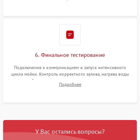
сборка корпуса и установка датчика поплавка.
6. Финальное тестирование
Подключение к коммуникациям и запуск интенсивного
цикла мойки. Контроль корректного залива, нагрева воды
до нужной температуры, отсутствия посторонних шумов,
Подробнее
штатного слива и абсолютной сухости в поддоне.
У Вас остались вопросы?