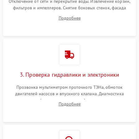
Отключение от сети и перекрытие воды. Извлечение корзин,
фильтров и импеллеров. Снятие боковых стенок, фасада
дверцы или нижнего поддона для прямого доступа к
Подробнее
циркуляционному насосу, ТЭНу и сливной помпе.
3. Проверка гидравлики и электроники
Прозвонка мультиметром проточного ТЭНа, обмоток
двигателей насосов и впускного клапана. Диагностика
прессостата (датчика уровня воды), датчика мутности,
Подробнее
концевика дверцы и электронного модуля управления.