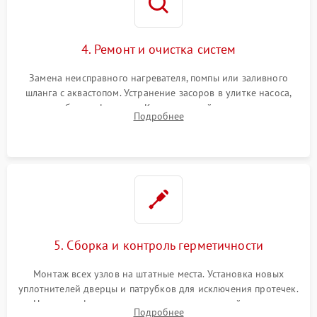
4. Ремонт и очистка систем
Замена неисправного нагревателя, помпы или заливного
шланга с аквастопом. Устранение засоров в улитке насоса,
патрубках и фильтрах. Компонентный ремонт платы
Подробнее
управления, восстановление поврежденной проводки.
5. Сборка и контроль герметичности
Монтаж всех узлов на штатные места. Установка новых
уплотнителей дверцы и патрубков для исключения протечек.
Надежная фиксация хомутов гидравлической системы,
Подробнее