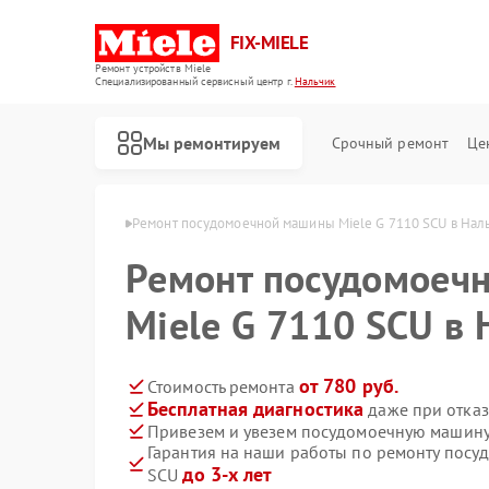
FIX-MIELE
Ремонт устройств Miele
Специализированный cервисный центр г.
Нальчик
Мы ремонтируем
Срочный ремонт
Це
н Miele в Нальчике
Ремонт посудомоечной машины Miele G 7110 SCU в Нал
Ремонт посудомоеч
Miele G 7110 SCU в
от 780 руб.
Стоимость ремонта
Бесплатная диагностика
даже при отказ
Привезем и увезем посудомоечную машину
Гарантия на наши работы по ремонту посу
до 3-х лет
SCU
Ремонт роботов-пылесосов Miele
Ремонт стиральных машин Miele
Ремонт варочных панелей Miele
Ремонт духовых шкафов Miele
Ремонт микроволновых печей Miele
Ремонт парогенераторов Miele
Ремонт гладильных систем Miele
Ремонт вертикальных пылесосов Miele
Ремонт сушильных машин Miele