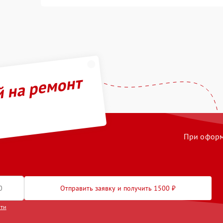
й на ремонт
При оформл
Отправить заявку и получить 1500 ₽
сти