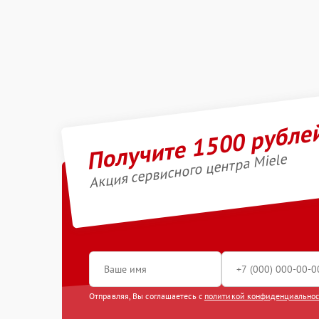
Получите 1500 рубле
Акция сервисного центра Miele
Отправляя, Вы соглашаетесь с
политикой конфиденциально