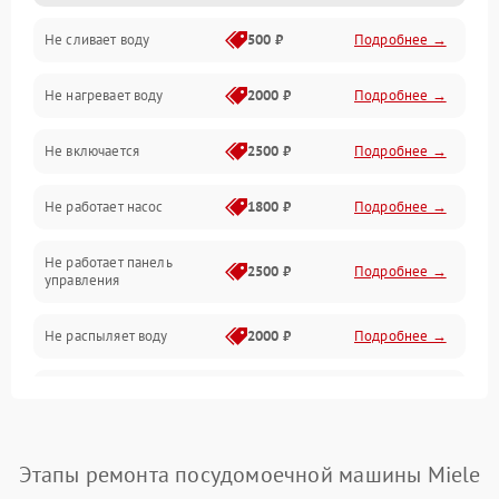
Не сливает воду
500 ₽
Подробнее →
Электропитание
Не нагревает воду
2000 ₽
Подробнее →
Датчики
Не включается
2500 ₽
Подробнее →
Нагрев
Не работает насос
1800 ₽
Подробнее →
Вода
Не работает панель
Гигиена
2500 ₽
Подробнее →
управления
Программное обеспечение
Не распыляет воду
2000 ₽
Подробнее →
Не запускается цикл
1800 ₽
Подробнее →
стирки
Проблемы с набором
Этапы ремонта посудомоечной машины Miele
1800 ₽
Подробнее →
воды