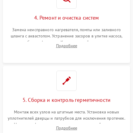
4. Ремонт и очистка систем
Замена неисправного нагревателя, помпы или заливного
шланга с аквастопом. Устранение засоров в улитке насоса,
патрубках и фильтрах. Компонентный ремонт платы
Подробнее
управления, восстановление поврежденной проводки.
5. Сборка и контроль герметичности
Монтаж всех узлов на штатные места. Установка новых
уплотнителей дверцы и патрубков для исключения протечек.
Надежная фиксация хомутов гидравлической системы,
Подробнее
сборка корпуса и установка датчика поплавка.