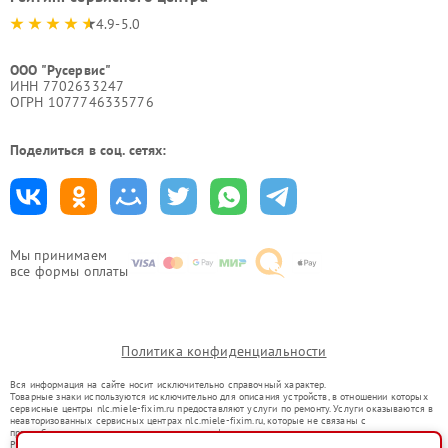
4.9-5.0
ООО "Русервис"
ИНН 7702633247
ОГРН 1077746335776
Поделиться в соц. сетях:
Мы принимаем
все формы оплаты
Политика конфиденциальности
Вся информация на сайте носит исключительно справочный характер.
Товарные знаки используются исключительно для описания устройств, в отношении которых
сервисные центры nlc.miele-fixim.ru предоставляют услуги по ремонту. Услуги оказываются в
неавторизованных сервисных центрах nlc.miele-fixim.ru, которые не связаны с
правообладателями товарных знаков или их официальными представителями.
Ремонт осуществляется для устройств, уже введенных в гражданский оборот в соответствии