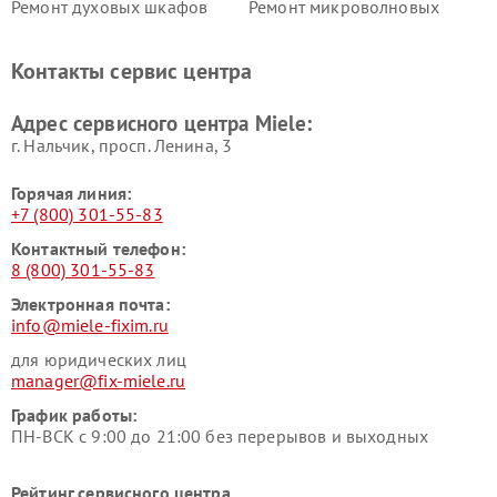
Ремонт духовых шкафов
Ремонт микроволновых
Miele
печей Miele
Ремонт парогенераторов
Ремонт вытяжек Miele
Контакты сервис центра
Miele
Ремонт гладильных систем
Ремонт вертикальных
Адрес сервисного центра Miele:
Miele
пылесосов Miele
г. Нальчик, просп. Ленина, 3
Горячая линия:
+7 (800) 301-55-83
Контактный телефон:
8 (800) 301-55-83
Электронная почта:
info@miele-fixim.ru
для юридических лиц
manager@fix-miele.ru
График работы:
ПН-ВСК с 9:00 до 21:00 без перерывов и выходных
Рейтинг сервисного центра