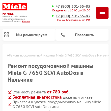
+7 (800) 301-55-83
Ежедневно, с 10:00 до 20:00
FIX-MIELE
+7 (800) 301-55-83
Ремонт устройств Miele
Специализированный
Звонок бесплатный по РФ
cервисный центр г.
Нальчик
Мы ремонтируем
Позвонить
ьчике
Ремонт посудомоечной машины Miele G 7650 SCVi AutoDos в Нальчике
Ремонт посудомоечной машины
Miele G 7650 SCVi AutoDos в
Нальчике
от 780 руб.
Стоимость ремонта
Бесплатная диагностика
даже при отказе
Привезем и увезем посудомоечную машину Miele
Ремонт вертикальных пылесосов Miele
Ремонт роботов-пылесосов Miele
Ремонт варочных панелей Miele
Ремонт микроволновых печей Miele
Ремонт стиральных машин Miele
Ремонт гладильных систем Miele
Ремонт сушильных машин Miele
G 7650 SCVi AutoDos сами