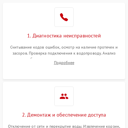
Не работает сушилка
2100 ₽
Подробнее →
Сбои в работе таймера
1700 ₽
Подробнее →
1. Диагностика неисправностей
Проблемы с
2100 ₽
Подробнее →
циркуляционным насосом
Считывание кодов ошибок, осмотр на наличие протечек и
засоров. Проверка подключения к водопроводу. Анализ
жалоб на отсутствие слива, нагрева, вращения
Подробнее
разбрызгивателей или срабатывание системы защиты
аквастоп.
2. Демонтаж и обеспечение доступа
Отключение от сети и перекрытие воды. Извлечение корзин,