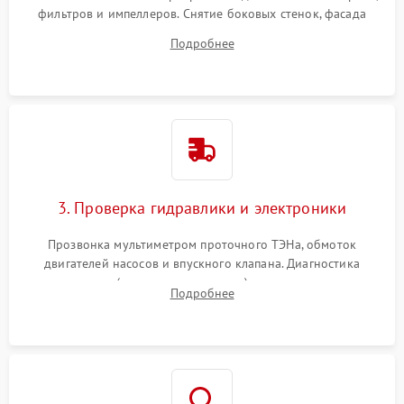
фильтров и импеллеров. Снятие боковых стенок, фасада
дверцы или нижнего поддона для прямого доступа к
Подробнее
циркуляционному насосу, ТЭНу и сливной помпе.
3. Проверка гидравлики и электроники
Прозвонка мультиметром проточного ТЭНа, обмоток
двигателей насосов и впускного клапана. Диагностика
прессостата (датчика уровня воды), датчика мутности,
Подробнее
концевика дверцы и электронного модуля управления.