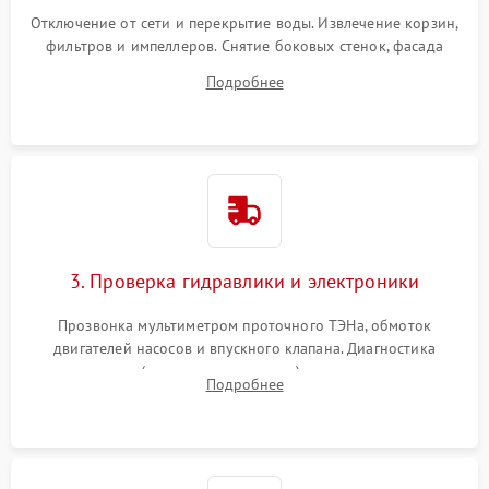
Отключение от сети и перекрытие воды. Извлечение корзин,
фильтров и импеллеров. Снятие боковых стенок, фасада
дверцы или нижнего поддона для прямого доступа к
Подробнее
циркуляционному насосу, ТЭНу и сливной помпе.
3. Проверка гидравлики и электроники
Прозвонка мультиметром проточного ТЭНа, обмоток
двигателей насосов и впускного клапана. Диагностика
прессостата (датчика уровня воды), датчика мутности,
Подробнее
концевика дверцы и электронного модуля управления.