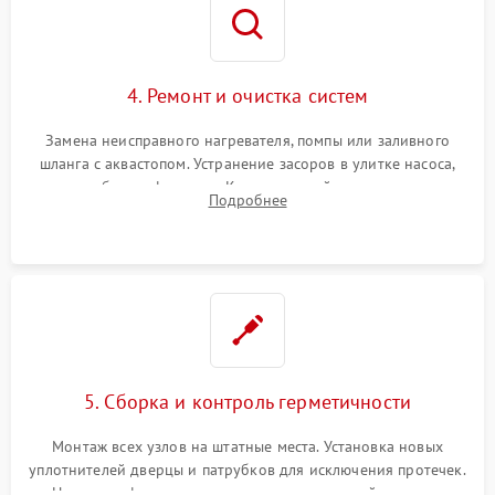
4. Ремонт и очистка систем
Замена неисправного нагревателя, помпы или заливного
шланга с аквастопом. Устранение засоров в улитке насоса,
патрубках и фильтрах. Компонентный ремонт платы
Подробнее
управления, восстановление поврежденной проводки.
5. Сборка и контроль герметичности
Монтаж всех узлов на штатные места. Установка новых
уплотнителей дверцы и патрубков для исключения протечек.
Надежная фиксация хомутов гидравлической системы,