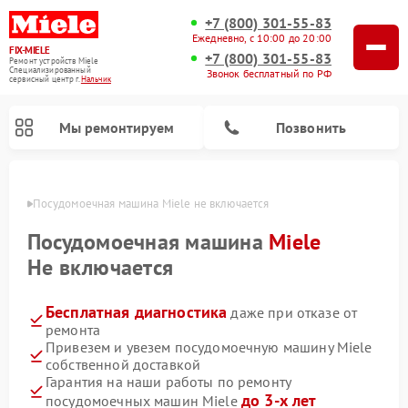
+7 (800) 301-55-83
Ежедневно, с 10:00 до 20:00
FIX-MIELE
+7 (800) 301-55-83
Ремонт устройств Miele
Специализированный
Звонок бесплатный по РФ
cервисный центр г.
Нальчик
Мы ремонтируем
Позвонить
ьчике
Посудомоечная машина Miele не включается
Посудомоечная машина
Miele
Не включается
Бесплатная диагностика
даже при отказе от
ремонта
Привезем и увезем посудомоечную машину Miele
собственной доставкой
Ремонт вертикальных пылесосов Miele
Ремонт роботов-пылесосов Miele
Ремонт варочных панелей Miele
Ремонт микроволновых печей Miele
Ремонт стиральных машин Miele
Ремонт гладильных систем Miele
Ремонт сушильных машин Miele
Гарантия на наши работы по ремонту
до 3-х лет
посудомоечных машин Miele