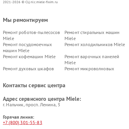
2021-2026 © СЦ nlc.miele-fixim.ru
Мы ремонтируем
Ремонт роботов-пылесосов
Ремонт стиральных машин
Miele
Miele
Ремонт посудомоечных
Ремонт холодильников Miele
машин Miele
Ремонт кофемашин Miele
Ремонт варочных панелей
Miele
Ремонт духовых шкафов
Ремонт микроволновых
Miele
печей Miele
Ремонт парогенераторов
Ремонт вытяжек Miele
Контакты сервис центра
Miele
Ремонт гладильных систем
Ремонт вертикальных
Адрес сервисного центра Miele:
Miele
пылесосов Miele
г. Нальчик, просп. Ленина, 3
Горячая линия:
+7 (800) 301-55-83