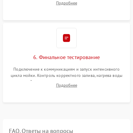
Подробнее
сборка корпуса и установка датчика поплавка.
6. Финальное тестирование
Подключение к коммуникациям и запуск интенсивного
цикла мойки. Контроль корректного залива, нагрева воды
до нужной температуры, отсутствия посторонних шумов,
Подробнее
штатного слива и абсолютной сухости в поддоне.
FAQ. Ответы на вопросы