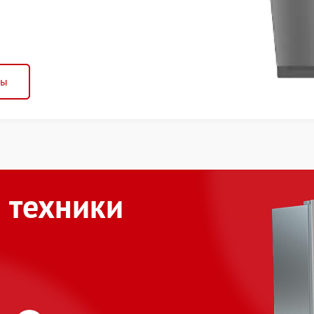
ны
 техники