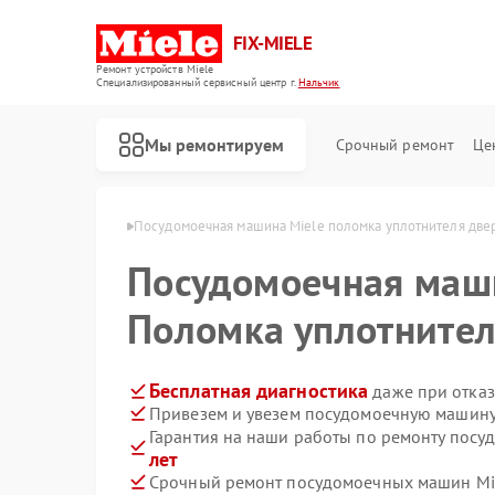
FIX-MIELE
Ремонт устройств Miele
Специализированный cервисный центр г.
Нальчик
Мы ремонтируем
Срочный ремонт
Це
н Miele в Нальчике
Посудомоечная машина Miele поломка уплотнителя две
Посудомоечная ма
Поломка уплотните
Бесплатная диагностика
даже при отказ
Привезем и увезем посудомоечную машину 
Гарантия на наши работы по ремонту пос
лет
Срочный ремонт посудомоечных машин Mie
Ремонт роботов-пылесосов Miele
Ремонт стиральных машин Miele
Ремонт варочных панелей Miele
Ремонт духовых шкафов Miele
Ремонт микроволновых печей Miele
Ремонт парогенераторов Miele
Ремонт гладильных систем Miele
Ремонт вертикальных пылесосов Miele
Ремонт сушильных машин Miele