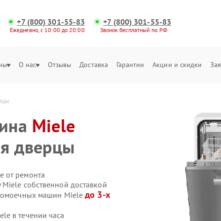
+7 (800) 301-55-83
+7 (800) 301-55-83
Ежедневно, с 10:00 до 20:00
Звонок бесплатный по РФ
ны
О нас
Отзывы
Доставка
Гарантии
Акции и скидки
Зая
рцы
шина
Miele
ля дверцы
е от ремонта
Miele собственной доставкой
до 3-х
удомоечных машин Miele
le в течении часа