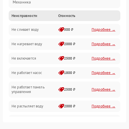
Механика
Неисправности
Стоимость
Управление
Не сливает воду
500 ₽
Подробнее →
Электропитание
Не нагревает воду
2000 ₽
Подробнее →
Датчики
Не включается
2500 ₽
Подробнее →
Нагрев
Не работает насос
1800 ₽
Подробнее →
Вода
Не работает панель
Гигиена
2500 ₽
Подробнее →
управления
Программное обеспечение
Не распыляет воду
2000 ₽
Подробнее →
Не запускается цикл
1800 ₽
Подробнее →
стирки