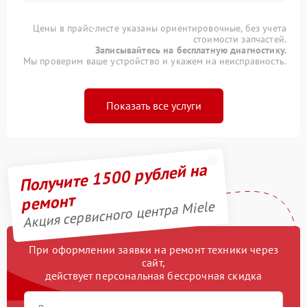
Цены в прайс-листе указаны ориентировочные, без учета
стоимости запчастей.
Записывайтесь на бесплатную диагностику.
Мы проверим ваше устройство и укажем на неисправность.
Показать все услуги
Получите 1500 рублей на
ремонт
Акция сервисного центра Miele
При оформлении заявки на ремонт техники через
сайт,
действует персональная бессрочная скидка