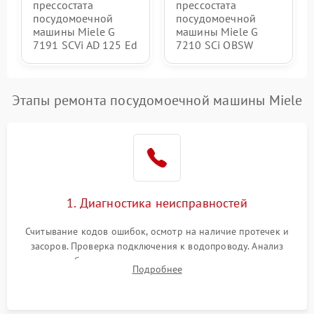
прессостата
прессостата
посудомоечной
посудомоечной
машины Miele G
машины Miele G
7191 SCVi AD 125 Ed
7210 SCi OBSW
Этапы ремонта посудомоечной машины Miele
1. Диагностика неисправностей
Считывание кодов ошибок, осмотр на наличие протечек и
засоров. Проверка подключения к водопроводу. Анализ
жалоб на отсутствие слива, нагрева, вращения
Подробнее
разбрызгивателей или срабатывание системы защиты
аквастоп.