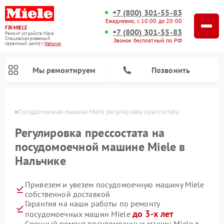
+7 (800) 301-55-83
Ежедневно, с 10:00 до 20:00
FIX-MIELE
+7 (800) 301-55-83
Ремонт устройств Miele
Специализированный
Звонок бесплатный по РФ
cервисный центр г.
Нальчик
Мы ремонтируем
Позвонить
ьчике
Посудомоечная машина Miele регулировка прессостата
Регулировка прессостата на
посудомоечной машине Miele в
Нальчике
Привезем и увезем посудомоечную машину Miele
собственной доставкой
Гарантия на наши работы по ремонту
Ремонт вертикальных пылесосов Miele
Ремонт роботов-пылесосов Miele
Ремонт варочных панелей Miele
Ремонт микроволновых печей Miele
Ремонт стиральных машин Miele
Ремонт гладильных систем Miele
Ремонт сушильных машин Miele
до 3-х лет
посудомоечных машин Miele
Срочный ремонт посудомоечных машин Miele в