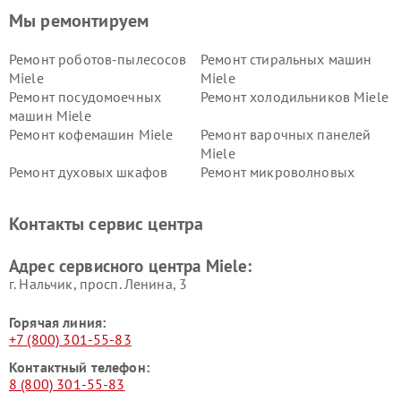
Мы ремонтируем
Ремонт роботов-пылесосов
Ремонт стиральных машин
Miele
Miele
Ремонт посудомоечных
Ремонт холодильников Miele
машин Miele
Ремонт кофемашин Miele
Ремонт варочных панелей
Miele
Ремонт духовых шкафов
Ремонт микроволновых
Miele
печей Miele
Ремонт парогенераторов
Ремонт вытяжек Miele
Контакты сервис центра
Miele
Ремонт гладильных систем
Ремонт вертикальных
Адрес сервисного центра Miele:
Miele
пылесосов Miele
г. Нальчик, просп. Ленина, 3
Горячая линия:
+7 (800) 301-55-83
Контактный телефон:
8 (800) 301-55-83