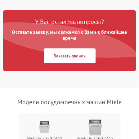
Проблемы с набором
1800 ₽
Подробнее →
воды
У Вас остались вопросы?
Оставьте заявку, мы свяжемся с Вами в ближайшее
Не работает сушилка
2100 ₽
Подробнее →
время
Сбои в работе таймера
1700 ₽
Подробнее →
Заказать звонок
Проблемы с
2100 ₽
Подробнее →
циркуляционным насосом
Модели посудомоечных машин Miele
Miele G 5350 SCVi
Miele G 7260 SCVi