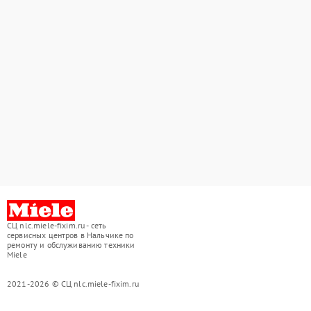
СЦ nlc.miele-fixim.ru - сеть
сервисных центров в Нальчике по
ремонту и обслуживанию техники
Miele
2021-2026 © СЦ nlc.miele-fixim.ru