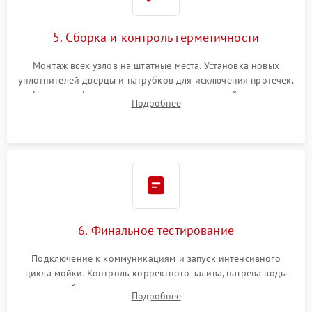
5. Сборка и контроль герметичности
Монтаж всех узлов на штатные места. Установка новых
уплотнителей дверцы и патрубков для исключения протечек.
Надежная фиксация хомутов гидравлической системы,
Подробнее
сборка корпуса и установка датчика поплавка.
6. Финальное тестирование
Подключение к коммуникациям и запуск интенсивного
цикла мойки. Контроль корректного залива, нагрева воды
до нужной температуры, отсутствия посторонних шумов,
Подробнее
штатного слива и абсолютной сухости в поддоне.