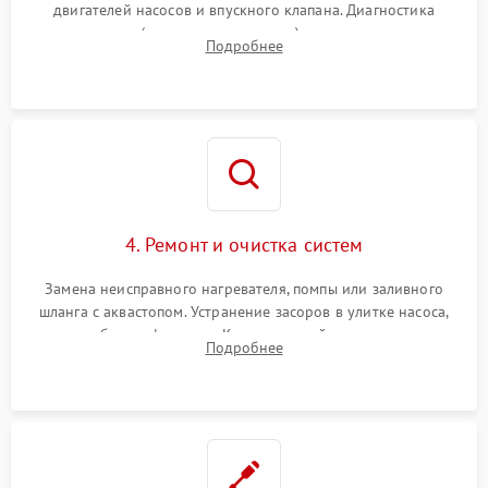
двигателей насосов и впускного клапана. Диагностика
прессостата (датчика уровня воды), датчика мутности,
Подробнее
концевика дверцы и электронного модуля управления.
4. Ремонт и очистка систем
Замена неисправного нагревателя, помпы или заливного
шланга с аквастопом. Устранение засоров в улитке насоса,
патрубках и фильтрах. Компонентный ремонт платы
Подробнее
управления, восстановление поврежденной проводки.