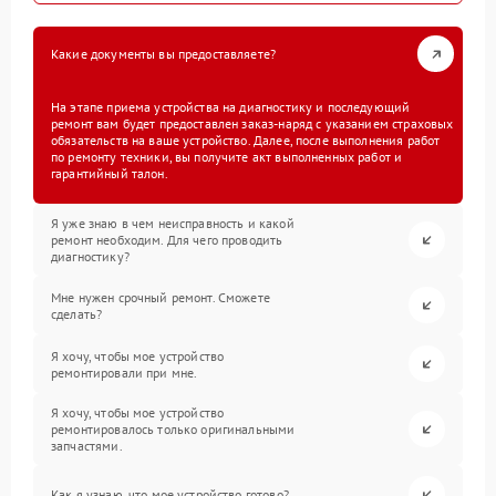
Какие документы вы предоставляете?
На этапе приема устройства на диагностику и последующий
ремонт вам будет предоставлен заказ-наряд с указанием страховых
обязательств на ваше устройство. Далее, после выполнения работ
по ремонту техники, вы получите акт выполненных работ и
гарантийный талон.
Я уже знаю в чем неисправность и какой
ремонт необходим. Для чего проводить
диагностику?
Мне нужен срочный ремонт. Сможете
сделать?
Я хочу, чтобы мое устройство
ремонтировали при мне.
Я хочу, чтобы мое устройство
ремонтировалось только оригинальными
запчастями.
Как я узнаю, что мое устройство готово?