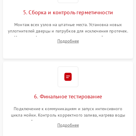
5. Сборка и контроль герметичности
Монтаж всех узлов на штатные места. Установка новых
уплотнителей дверцы и патрубков для исключения протечек.
Надежная фиксация хомутов гидравлической системы,
Подробнее
сборка корпуса и установка датчика поплавка.
6. Финальное тестирование
Подключение к коммуникациям и запуск интенсивного
цикла мойки. Контроль корректного залива, нагрева воды
до нужной температуры, отсутствия посторонних шумов,
Подробнее
штатного слива и абсолютной сухости в поддоне.