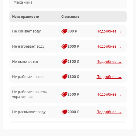
Механика
Неисправности
Стоимость
Управление
Не сливает воду
500 ₽
Подробнее →
Электропитание
Не нагревает воду
2000 ₽
Подробнее →
Датчики
Не включается
2500 ₽
Подробнее →
Нагрев
Не работает насос
1800 ₽
Подробнее →
Вода
Не работает панель
Гигиена
2500 ₽
Подробнее →
управления
Программное обеспечение
Не распыляет воду
2000 ₽
Подробнее →
Не запускается цикл
1800 ₽
Подробнее →
стирки