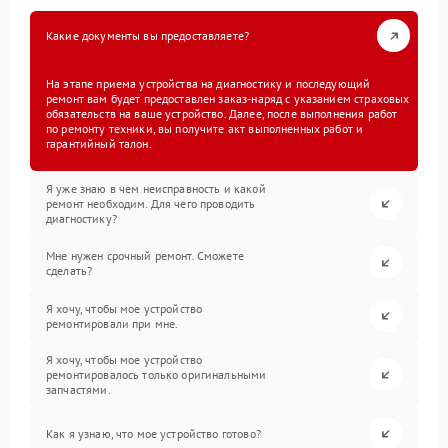
Какие документы вы предоставляете?
На этапе приема устройства на диагностику и последующий
ремонт вам будет предоставлен заказ-наряд с указанием страховых
обязательств на ваше устройство. Далее, после выполнения работ
по ремонту техники, вы получите акт выполненных работ и
гарантийный талон.
Я уже знаю в чем неисправность и какой
ремонт необходим. Для чего проводить
диагностику?
Мне нужен срочный ремонт. Сможете
сделать?
Я хочу, чтобы мое устройство
ремонтировали при мне.
Я хочу, чтобы мое устройство
ремонтировалось только оригинальными
запчастями.
Как я узнаю, что мое устройство готово?