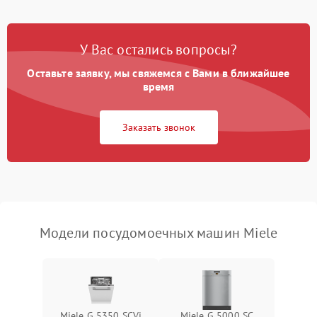
Проблемы с набором
1800 ₽
Подробнее →
воды
У Вас остались вопросы?
Оставьте заявку, мы свяжемся с Вами в ближайшее
Не работает сушилка
2100 ₽
Подробнее →
время
Сбои в работе таймера
1700 ₽
Подробнее →
Заказать звонок
Проблемы с
2100 ₽
Подробнее →
циркуляционным насосом
Модели посудомоечных машин Miele
Miele G 5350 SCVi
Miele G 5000 SC