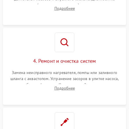
прессостата (датчика уровня воды), датчика мутности,
Подробнее
концевика дверцы и электронного модуля управления.
4. Ремонт и очистка систем
Замена неисправного нагревателя, помпы или заливного
шланга с аквастопом. Устранение засоров в улитке насоса,
патрубках и фильтрах. Компонентный ремонт платы
Подробнее
управления, восстановление поврежденной проводки.