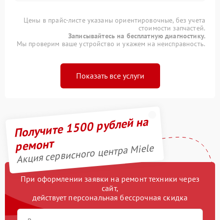
Цены в прайс-листе указаны ориентировочные, без учета
стоимости запчастей.
Записывайтесь на бесплатную диагностику.
Мы проверим ваше устройство и укажем на неисправность.
Показать все услуги
Получите 1500 рублей на
ремонт
Акция сервисного центра Miele
При оформлении заявки на ремонт техники через
сайт,
действует персональная бессрочная скидка