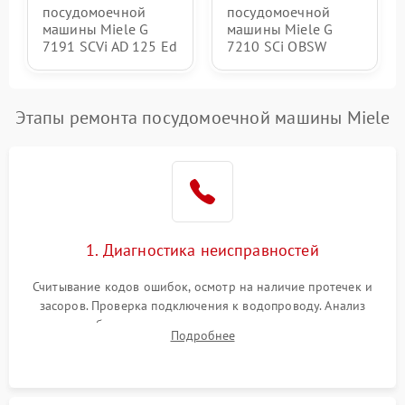
посудомоечной
посудомоечной
машины Miele G
машины Miele G
7191 SCVi AD 125 Ed
7210 SCi OBSW
Этапы ремонта посудомоечной машины Miele
1. Диагностика неисправностей
Считывание кодов ошибок, осмотр на наличие протечек и
засоров. Проверка подключения к водопроводу. Анализ
жалоб на отсутствие слива, нагрева, вращения
Подробнее
разбрызгивателей или срабатывание системы защиты
аквастоп.