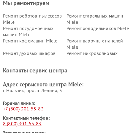
Мы ремонтируем
Ремонт роботов-пылесосов
Ремонт стиральных машин
Miele
Miele
Ремонт посудомоечных
Ремонт холодильников Miele
машин Miele
Ремонт кофемашин Miele
Ремонт варочных панелей
Miele
Ремонт духовых шкафов
Ремонт микроволновых
Miele
печей Miele
Ремонт парогенераторов
Ремонт вытяжек Miele
Контакты сервис центра
Miele
Ремонт гладильных систем
Ремонт вертикальных
Адрес сервисного центра Miele:
Miele
пылесосов Miele
г. Нальчик, просп. Ленина, 3
Горячая линия:
+7 (800) 301-55-83
Контактный телефон:
8 (800) 301-55-83
Электронная почта: