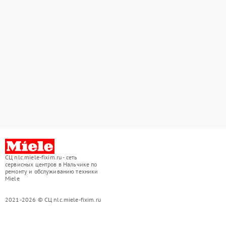
СЦ nlc.miele-fixim.ru - сеть
сервисных центров в Нальчике по
ремонту и обслуживанию техники
Miele
2021-2026 © СЦ nlc.miele-fixim.ru