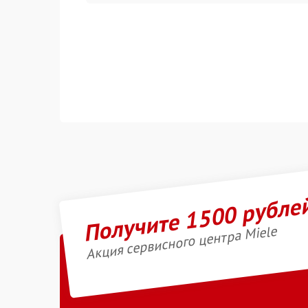
Получите 1500 рубле
Акция сервисного центра Miele