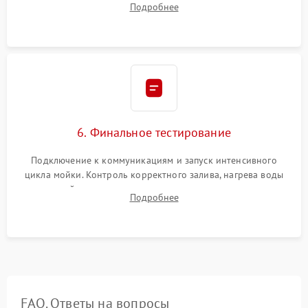
Подробнее
сборка корпуса и установка датчика поплавка.
6. Финальное тестирование
Подключение к коммуникациям и запуск интенсивного
цикла мойки. Контроль корректного залива, нагрева воды
до нужной температуры, отсутствия посторонних шумов,
Подробнее
штатного слива и абсолютной сухости в поддоне.
FAQ. Ответы на вопросы