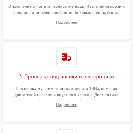
Отключение от сети и перекрытие воды. Извлечение корзин,
фильтров и импеллеров. Снятие боковых стенок, фасада
дверцы или нижнего поддона для прямого доступа к
Подробнее
циркуляционному насосу, ТЭНу и сливной помпе.
3. Проверка гидравлики и электроники
Прозвонка мультиметром проточного ТЭНа, обмоток
двигателей насосов и впускного клапана. Диагностика
прессостата (датчика уровня воды), датчика мутности,
Подробнее
концевика дверцы и электронного модуля управления.