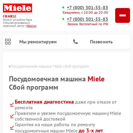
+7 (800) 301-55-83
Ежедневно, с 10:00 до 20:00
FIX-MIELE
+7 (800) 301-55-83
Ремонт устройств Miele
Специализированный
Звонок бесплатный по РФ
cервисный центр г.
Нальчик
Мы ремонтируем
Позвонить
ьчике
Посудомоечная машина Miele сбой программ
Посудомоечная машина
Miele
Сбой программ
Бесплатная диагностика
даже при отказе от
ремонта
Привезем и увезем посудомоечную машину Miele
собственной доставкой
Ремонт вертикальных пылесосов Miele
Ремонт роботов-пылесосов Miele
Ремонт варочных панелей Miele
Ремонт микроволновых печей Miele
Ремонт стиральных машин Miele
Ремонт гладильных систем Miele
Ремонт сушильных машин Miele
Гарантия на наши работы по ремонту
до 3-х лет
посудомоечных машин Miele