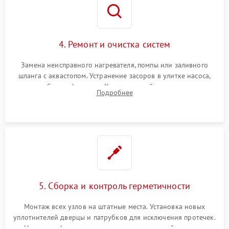
4. Ремонт и очистка систем
Замена неисправного нагревателя, помпы или заливного
шланга с аквастопом. Устранение засоров в улитке насоса,
патрубках и фильтрах. Компонентный ремонт платы
Подробнее
управления, восстановление поврежденной проводки.
5. Сборка и контроль герметичности
Монтаж всех узлов на штатные места. Установка новых
уплотнителей дверцы и патрубков для исключения протечек.
Надежная фиксация хомутов гидравлической системы,