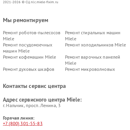
2021-2026 © СЦ nlc.miele-fixim.ru
Мы ремонтируем
Ремонт роботов-пылесосов
Ремонт стиральных машин
Miele
Miele
Ремонт посудомоечных
Ремонт холодильников Miele
машин Miele
Ремонт кофемашин Miele
Ремонт варочных панелей
Miele
Ремонт духовых шкафов
Ремонт микроволновых
Miele
печей Miele
Ремонт парогенераторов
Ремонт вытяжек Miele
Контакты сервис центра
Miele
Ремонт гладильных систем
Ремонт вертикальных
Адрес сервисного центра Miele:
Miele
пылесосов Miele
г. Нальчик, просп. Ленина, 3
Горячая линия:
+7 (800) 301-55-83