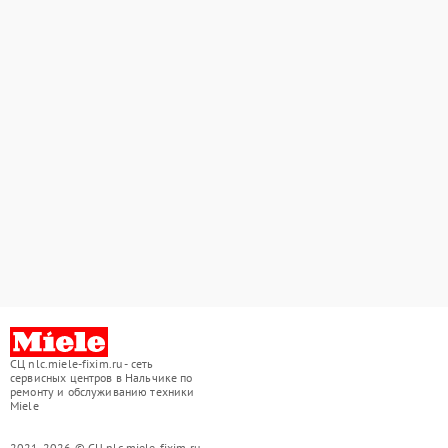
СЦ nlc.miele-fixim.ru - сеть
сервисных центров в Нальчике по
ремонту и обслуживанию техники
Miele
2021-2026 © СЦ nlc.miele-fixim.ru