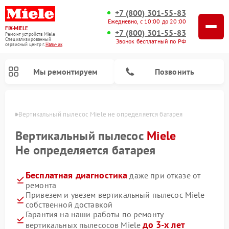
+7 (800) 301-55-83
Ежедневно, с 10:00 до 20:00
FIX-MIELE
+7 (800) 301-55-83
Ремонт устройств Miele
Специализированный
Звонок бесплатный по РФ
cервисный центр г.
Нальчик
Мы ремонтируем
Позвонить
ьчике
Вертикальный пылесос Miele не определяется батарея
Вертикальный пылесос
Miele
Не определяется батарея
Бесплатная диагностика
даже при отказе от
ремонта
Привезем и увезем вертикальный пылесос Miele
собственной доставкой
Ремонт роботов-пылесосов Miele
Ремонт посудомоечных машин Miele
Ремонт гладильных систем Miele
Ремонт стиральных машин Miele
Ремонт варочных панелей Miele
Ремонт микроволновых печей Miele
Ремонт сушильных машин Miele
Гарантия на наши работы по ремонту
до 3-х лет
вертикальных пылесосов Miele