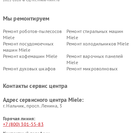
Мы ремонтируем
Ремонт роботов-пылесосов
Ремонт стиральных машин
Miele
Miele
Ремонт посудомоечных
Ремонт холодильников Miele
машин Miele
Ремонт кофемашин Miele
Ремонт варочных панелей
Miele
Ремонт духовых шкафов
Ремонт микроволновых
Miele
печей Miele
Ремонт парогенераторов
Ремонт вытяжек Miele
Контакты сервис центра
Miele
Ремонт гладильных систем
Ремонт вертикальных
Адрес сервисного центра Miele:
Miele
пылесосов Miele
г. Нальчик, просп. Ленина, 3
Горячая линия:
+7 (800) 301-55-83