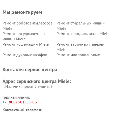
Мы ремонтируем
Ремонт роботов-пылесосов
Ремонт стиральных машин
Miele
Miele
Ремонт посудомоечных
Ремонт холодильников Miele
машин Miele
Ремонт кофемашин Miele
Ремонт варочных панелей
Miele
Ремонт духовых шкафов
Ремонт микроволновых
Miele
печей Miele
Ремонт парогенераторов
Ремонт вытяжек Miele
Контакты сервис центра
Miele
Ремонт гладильных систем
Ремонт вертикальных
Адрес сервисного центра Miele:
Miele
пылесосов Miele
г. Нальчик, просп. Ленина, 3
Горячая линия:
+7 (800) 301-55-83
Контактный телефон: