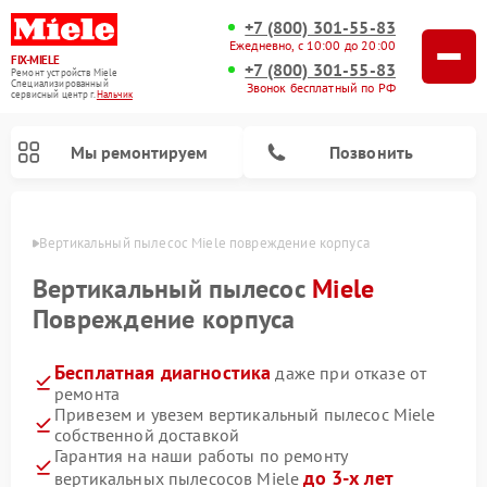
+7 (800) 301-55-83
Ежедневно, с 10:00 до 20:00
FIX-MIELE
+7 (800) 301-55-83
Ремонт устройств Miele
Специализированный
Звонок бесплатный по РФ
cервисный центр г.
Нальчик
Мы ремонтируем
Позвонить
ьчике
Вертикальный пылесос Miele повреждение корпуса
Вертикальный пылесос
Miele
Повреждение корпуса
Бесплатная диагностика
даже при отказе от
ремонта
Привезем и увезем вертикальный пылесос Miele
собственной доставкой
Ремонт роботов-пылесосов Miele
Ремонт посудомоечных машин Miele
Ремонт гладильных систем Miele
Ремонт стиральных машин Miele
Ремонт варочных панелей Miele
Ремонт микроволновых печей Miele
Ремонт сушильных машин Miele
Гарантия на наши работы по ремонту
до 3-х лет
вертикальных пылесосов Miele