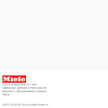
СЦ nlc.miele-fixim.ru - сеть
сервисных центров в Нальчике по
ремонту и обслуживанию техники
Miele
2021-2026 © СЦ nlc.miele-fixim.ru