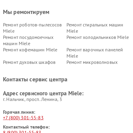
Мы ремонтируем
Ремонт роботов-пылесосов
Ремонт стиральных машин
Miele
Miele
Ремонт посудомоечных
Ремонт холодильников Miele
машин Miele
Ремонт кофемашин Miele
Ремонт варочных панелей
Miele
Ремонт духовых шкафов
Ремонт микроволновых
Miele
печей Miele
Ремонт парогенераторов
Ремонт вытяжек Miele
Контакты сервис центра
Miele
Ремонт гладильных систем
Ремонт вертикальных
Адрес сервисного центра Miele:
Miele
пылесосов Miele
г. Нальчик, просп. Ленина, 3
Горячая линия:
+7 (800) 301-55-83
Контактный телефон:
8 (800) 301-55-83