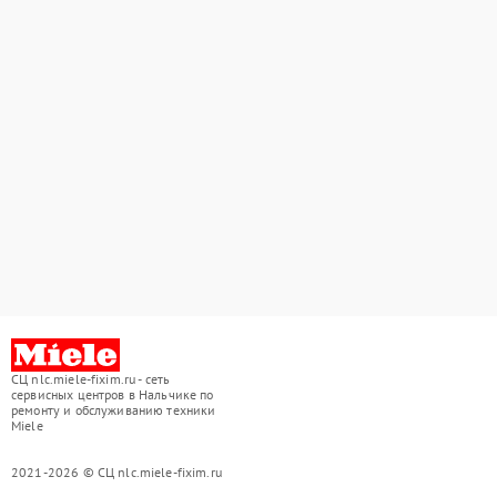
СЦ nlc.miele-fixim.ru - сеть
сервисных центров в Нальчике по
ремонту и обслуживанию техники
Miele
2021-2026 © СЦ nlc.miele-fixim.ru