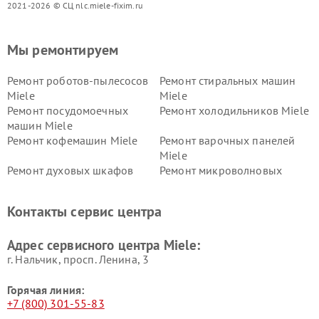
2021-2026 © СЦ nlc.miele-fixim.ru
Мы ремонтируем
Ремонт роботов-пылесосов
Ремонт стиральных машин
Miele
Miele
Ремонт посудомоечных
Ремонт холодильников Miele
машин Miele
Ремонт кофемашин Miele
Ремонт варочных панелей
Miele
Ремонт духовых шкафов
Ремонт микроволновых
Miele
печей Miele
Ремонт парогенераторов
Ремонт вытяжек Miele
Контакты сервис центра
Miele
Ремонт гладильных систем
Ремонт вертикальных
Адрес сервисного центра Miele:
Miele
пылесосов Miele
г. Нальчик, просп. Ленина, 3
Горячая линия:
+7 (800) 301-55-83