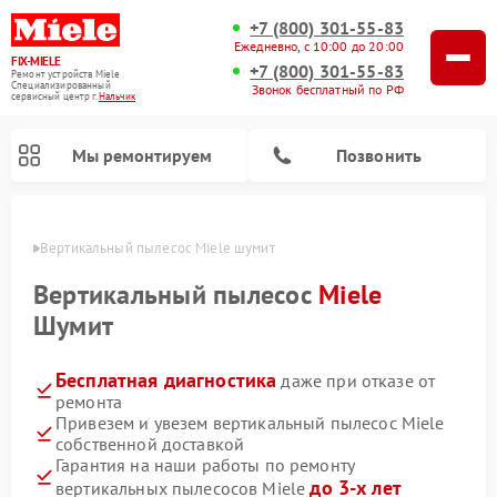
+7 (800) 301-55-83
Ежедневно, с 10:00 до 20:00
FIX-MIELE
+7 (800) 301-55-83
Ремонт устройств Miele
Специализированный
Звонок бесплатный по РФ
cервисный центр г.
Нальчик
Мы ремонтируем
Позвонить
ьчике
Вертикальный пылесос Miele шумит
Вертикальный пылесос
Miele
Шумит
Бесплатная диагностика
даже при отказе от
ремонта
Привезем и увезем вертикальный пылесос Miele
собственной доставкой
Ремонт роботов-пылесосов Miele
Ремонт посудомоечных машин Miele
Ремонт гладильных систем Miele
Ремонт стиральных машин Miele
Ремонт варочных панелей Miele
Ремонт микроволновых печей Miele
Ремонт сушильных машин Miele
Гарантия на наши работы по ремонту
до 3-х лет
вертикальных пылесосов Miele