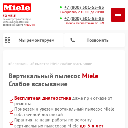
+7 (800) 301-55-83
Ежедневно, с 10:00 до 20:00
FIX-MIELE
+7 (800) 301-55-83
Ремонт устройств Miele
Специализированный
Звонок бесплатный по РФ
cервисный центр г.
Нальчик
Мы ремонтируем
Позвонить
ьчике
Вертикальный пылесос Miele слабое всасывание
Вертикальный пылесос
Miele
Слабое всасывание
Бесплатная диагностика
даже при отказе от
ремонта
Привезем и увезем вертикальный пылесос Miele
собственной доставкой
Ремонт роботов-пылесосов Miele
Ремонт посудомоечных машин Miele
Ремонт гладильных систем Miele
Ремонт стиральных машин Miele
Ремонт варочных панелей Miele
Ремонт микроволновых печей Miele
Ремонт сушильных машин Miele
Гарантия на наши работы по ремонту
до 3-х лет
вертикальных пылесосов Miele