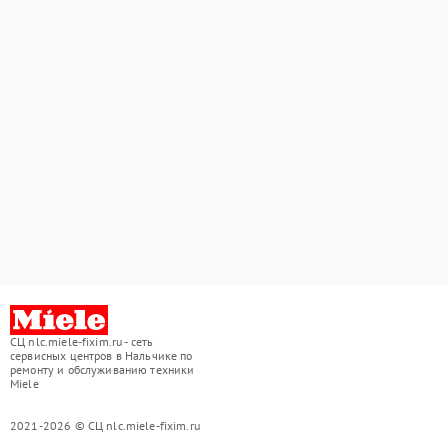
СЦ nlc.miele-fixim.ru - сеть
сервисных центров в Нальчике по
ремонту и обслуживанию техники
Miele
2021-2026 © СЦ nlc.miele-fixim.ru