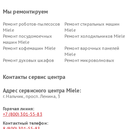
Мы ремонтируем
Ремонт роботов-пылесосов
Ремонт стиральных машин
Miele
Miele
Ремонт посудомоечных
Ремонт холодильников Miele
машин Miele
Ремонт кофемашин Miele
Ремонт варочных панелей
Miele
Ремонт духовых шкафов
Ремонт микроволновых
Miele
печей Miele
Ремонт парогенераторов
Ремонт вытяжек Miele
Контакты сервис центра
Miele
Ремонт гладильных систем
Ремонт вертикальных
Адрес сервисного центра Miele:
Miele
пылесосов Miele
г. Нальчик, просп. Ленина, 3
Горячая линия:
+7 (800) 301-55-83
Контактный телефон:
8 (800) 301-55-83