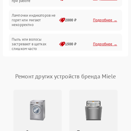
при работе
Проблемы с механикой
Лампочки индикаторов не
горят или мигают
2000 ₽
Подробнее →
Батарея
некорректно
Режим работы
Пыль или волосы
застревают в щетках
1500 ₽
Подробнее →
слишком часто
Программные сбои
Ремонт других устройств бренда Miele