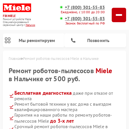
+7 (800) 301-55-83
Ежедневно, с 10:00 до 20:00
FIX-MIELE
+7 (800) 301-55-83
Ремонт устройств Miele
Специализированный
Звонок бесплатный по РФ
cервисный центр г.
Нальчик
Мы ремонтируем
Позвонить
Главная
Ремонт роботов-пылесосов Miele в Нальчике
Ремонт роботов-пылесосов
Miele
в Нальчике от 500 руб.
Бесплатная диагностика
даже при отказе от
ремонта
Ремонт бытовой техники у вас дома с выездом
квалифицированного мастера
Гарантия на наши работы по ремонту роботов-
Ремонт вертикальных пылесосов Miele
Ремонт стиральных машин Miele
Ремонт варочных панелей Miele
Ремонт микроволновых печей Miele
Ремонт посудомоечных машин Miele
Ремонт гладильных систем Miele
Ремонт сушильных машин Miele
до 3-х лет
пылесосов Miele
Срочный ремонт роботов-пылесосов Miele в