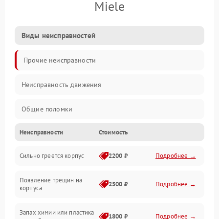
Miele
Виды неисправностей
Прочие неисправности
Неисправность движения
Общие поломки
Неисправности
Стоимость
Неисправность датчиков
Сильно греется корпус
2200 ₽
Подробнее →
Неисправность программного обеспечения
Появление трещин на
Проблемы с сигналом
2500 ₽
Подробнее →
корпуса
Неисправность резервуаров и систем подачи воды
Запах химии или пластика
1800 ₽
Подробнее →