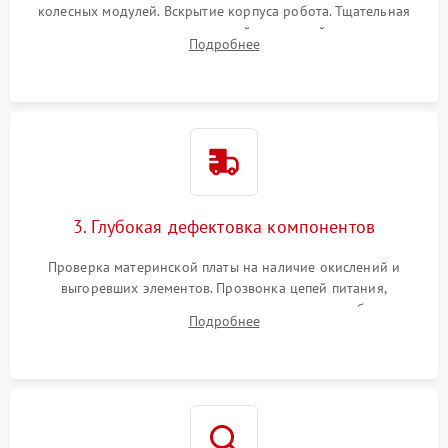
колесных модулей. Вскрытие корпуса робота. Тщательная
очистка внутренних полостей, шестерней и плат от
Подробнее
скопившейся пыли, волос и шерсти животных с
использованием сжатого воздуха и щеток.
3. Глубокая дефектовка компонентов
Проверка материнской платы на наличие окислений и
выгоревших элементов. Прозвонка цепей питания,
тестирование приводных моторов колес и турбины
Подробнее
всасывания. Оценка состояния оптических и инфракрасных
датчиков, а также механизма лазерного дальномера.