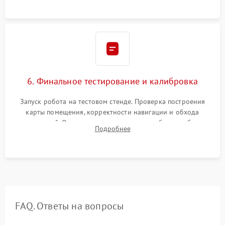
проверка герметичности водяного контура.
6. Финальное тестирование и калибровка
Запуск робота на тестовом стенде. Проверка построения
карты помещения, корректности навигации и обхода
препятствий. Оценка силы всасывания и работы турбины.
Подробнее
Тестирование автоматического возврата на док-станцию и
процесса зарядки.
FAQ. Ответы на вопросы