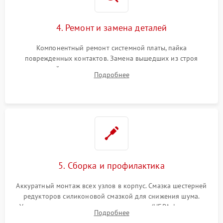
4. Ремонт и замена деталей
Компонентный ремонт системной платы, пайка
поврежденных контактов. Замена вышедших из строя
двигателей, изношенного аккумулятора, неисправного
Подробнее
лидара или помпы подачи воды. Восстановление шлейфов и
устранение последствий попадания влаги.
5. Сборка и профилактика
Аккуратный монтаж всех узлов в корпус. Смазка шестерней
редукторов силиконовой смазкой для снижения шума.
Установка новых расходных материалов (HEPA-фильтров,
Подробнее
микрофибры, щеток). Надежная фиксация разъемов и