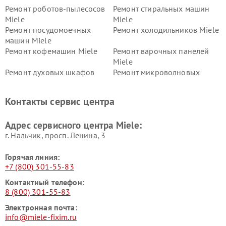
Ремонт роботов-пылесосов
Ремонт стиральных машин
Miele
Miele
Ремонт посудомоечных
Ремонт холодильников Miele
машин Miele
Ремонт кофемашин Miele
Ремонт варочных панелей
Miele
Ремонт духовых шкафов
Ремонт микроволновых
Miele
печей Miele
Ремонт парогенераторов
Ремонт вытяжек Miele
Контакты сервис центра
Miele
Ремонт гладильных систем
Ремонт вертикальных
Адрес сервисного центра Miele:
Miele
пылесосов Miele
г. Нальчик, просп. Ленина, 3
Горячая линия:
+7 (800) 301-55-83
Контактный телефон:
8 (800) 301-55-83
Электронная почта:
info@miele-fixim.ru