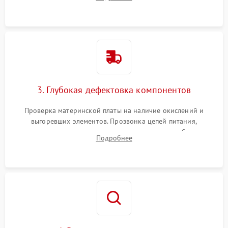
скопившейся пыли, волос и шерсти животных с
использованием сжатого воздуха и щеток.
3. Глубокая дефектовка компонентов
Проверка материнской платы на наличие окислений и
выгоревших элементов. Прозвонка цепей питания,
тестирование приводных моторов колес и турбины
Подробнее
всасывания. Оценка состояния оптических и инфракрасных
датчиков, а также механизма лазерного дальномера.