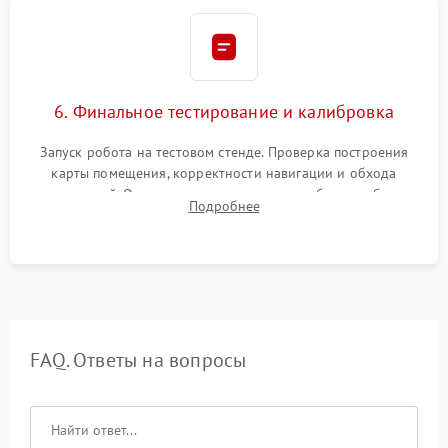
6. Финальное тестирование и калибровка
Запуск робота на тестовом стенде. Проверка построения
карты помещения, корректности навигации и обхода
препятствий. Оценка силы всасывания и работы турбины.
Подробнее
Тестирование автоматического возврата на док-станцию и
процесса зарядки.
FAQ. Ответы на вопросы