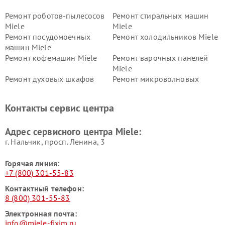
Ремонт роботов-пылесосов
Ремонт стиральных машин
Miele
Miele
Ремонт посудомоечных
Ремонт холодильников Miele
машин Miele
Ремонт кофемашин Miele
Ремонт варочных панелей
Miele
Ремонт духовых шкафов
Ремонт микроволновых
Miele
печей Miele
Ремонт парогенераторов
Ремонт вытяжек Miele
Контакты сервис центра
Miele
Ремонт гладильных систем
Ремонт вертикальных
Адрес сервисного центра Miele:
Miele
пылесосов Miele
г. Нальчик, просп. Ленина, 3
Горячая линия:
+7 (800) 301-55-83
Контактный телефон:
8 (800) 301-55-83
Электронная почта:
info@miele-fixim.ru