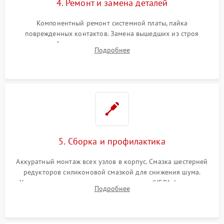
4. Ремонт и замена деталей
Компонентный ремонт системной платы, пайка
поврежденных контактов. Замена вышедших из строя
двигателей, изношенного аккумулятора, неисправного
Подробнее
лидара или помпы подачи воды. Восстановление шлейфов и
устранение последствий попадания влаги.
5. Сборка и профилактика
Аккуратный монтаж всех узлов в корпус. Смазка шестерней
редукторов силиконовой смазкой для снижения шума.
Установка новых расходных материалов (HEPA-фильтров,
Подробнее
микрофибры, щеток). Надежная фиксация разъемов и
проверка герметичности водяного контура.