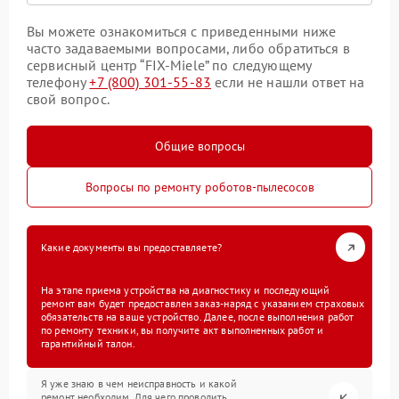
Вы можете ознакомиться с приведенными ниже
часто задаваемыми вопросами, либо обратиться в
сервисный центр “FIX-Miele” по следующему
телефону
+7 (800) 301-55-83
если не нашли ответ на
свой вопрос.
Общие вопросы
Вопросы по ремонту роботов-пылесосов
Какие документы вы предоставляете?
На этапе приема устройства на диагностику и последующий
ремонт вам будет предоставлен заказ-наряд с указанием страховых
обязательств на ваше устройство. Далее, после выполнения работ
по ремонту техники, вы получите акт выполненных работ и
гарантийный талон.
Я уже знаю в чем неисправность и какой
ремонт необходим. Для чего проводить