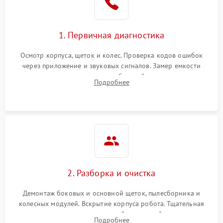
1. Первичная диагностика
Осмотр корпуса, щеток и колес. Проверка кодов ошибок
через приложение и звуковых сигналов. Замер емкости
аккумулятора и тестирование базовой станции зарядки.
Подробнее
Оценка работы лидара, бампера и датчиков падения для
локализации неисправности.
2. Разборка и очистка
Демонтаж боковых и основной щеток, пылесборника и
колесных модулей. Вскрытие корпуса робота. Тщательная
очистка внутренних полостей, шестерней и плат от
Подробнее