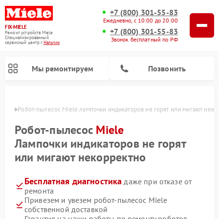
+7 (800) 301-55-83
Ежедневно, с 10:00 до 20:00
FIX-MIELE
+7 (800) 301-55-83
Ремонт устройств Miele
Специализированный
Звонок бесплатный по РФ
cервисный центр г.
Нальчик
Мы ремонтируем
Позвонить
ьчике
Робот-пылесос Miele лампочки индикаторов не горят или мигают неко
Робот-пылесос
Miele
Лампочки индикаторов не горят
или мигают некорректно
Бесплатная диагностика
даже при отказе от
ремонта
Привезем и увезем робот-пылесос Miele
Ремонт вертикальных пылесосов Miele
Ремонт стиральных машин Miele
Ремонт варочных панелей Miele
Ремонт микроволновых печей Miele
Ремонт посудомоечных машин Miele
Ремонт гладильных систем Miele
Ремонт сушильных машин Miele
собственной доставкой
Гарантия на наши работы по ремонту роботов-