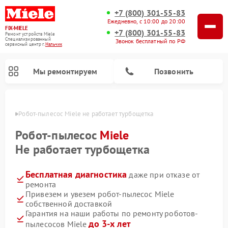
+7 (800) 301-55-83
Ежедневно, с 10:00 до 20:00
FIX-MIELE
+7 (800) 301-55-83
Ремонт устройств Miele
Специализированный
Звонок бесплатный по РФ
cервисный центр г.
Нальчик
Мы ремонтируем
Позвонить
ьчике
Робот-пылесос Miele не работает турбощетка
Робот-пылесос
Miele
Не работает турбощетка
Бесплатная диагностика
даже при отказе от
ремонта
Привезем и увезем робот-пылесос Miele
собственной доставкой
Ремонт вертикальных пылесосов Miele
Ремонт стиральных машин Miele
Ремонт варочных панелей Miele
Ремонт микроволновых печей Miele
Ремонт посудомоечных машин Miele
Ремонт гладильных систем Miele
Ремонт сушильных машин Miele
Гарантия на наши работы по ремонту роботов-
до 3-х лет
пылесосов Miele