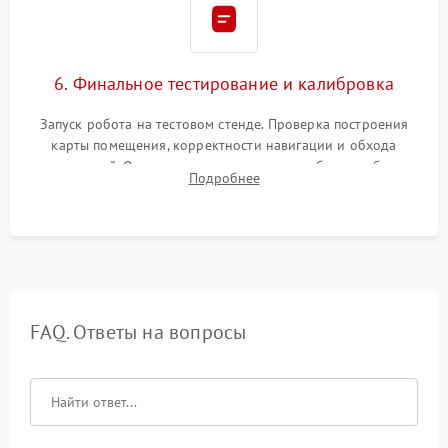
6. Финальное тестирование и калибровка
Запуск робота на тестовом стенде. Проверка построения
карты помещения, корректности навигации и обхода
препятствий. Оценка силы всасывания и работы турбины.
Подробнее
Тестирование автоматического возврата на док-станцию и
процесса зарядки.
FAQ. Ответы на вопросы