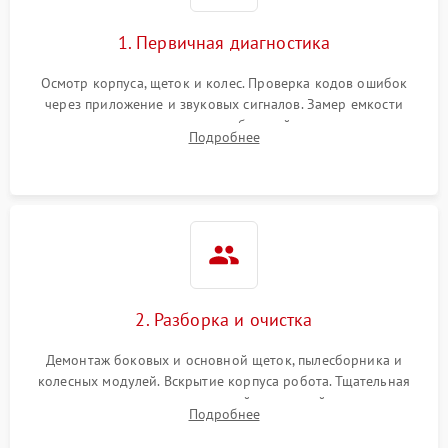
1. Первичная диагностика
Осмотр корпуса, щеток и колес. Проверка кодов ошибок
через приложение и звуковых сигналов. Замер емкости
аккумулятора и тестирование базовой станции зарядки.
Подробнее
Оценка работы лидара, бампера и датчиков падения для
локализации неисправности.
2. Разборка и очистка
Демонтаж боковых и основной щеток, пылесборника и
колесных модулей. Вскрытие корпуса робота. Тщательная
очистка внутренних полостей, шестерней и плат от
Подробнее
скопившейся пыли, волос и шерсти животных с
использованием сжатого воздуха и щеток.