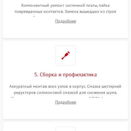
Компонентный ремонт системной платы, пайка
поврежденных контактов. Замена вышедших из строя
двигателей, изношенного аккумулятора, неисправного
Подробнее
лидара или помпы подачи воды. Восстановление шлейфов и
устранение последствий попадания влаги.
5. Сборка и профилактика
Аккуратный монтаж всех узлов в корпус. Смазка шестерней
редукторов силиконовой смазкой для снижения шума.
Установка новых расходных материалов (HEPA-фильтров,
Подробнее
микрофибры, щеток). Надежная фиксация разъемов и
проверка герметичности водяного контура.