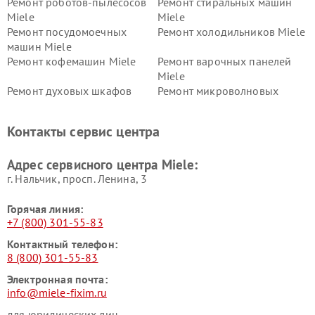
Ремонт роботов-пылесосов
Ремонт стиральных машин
Miele
Miele
Ремонт посудомоечных
Ремонт холодильников Miele
машин Miele
Ремонт кофемашин Miele
Ремонт варочных панелей
Miele
Ремонт духовых шкафов
Ремонт микроволновых
Miele
печей Miele
Ремонт парогенераторов
Ремонт вытяжек Miele
Контакты сервис центра
Miele
Ремонт гладильных систем
Ремонт вертикальных
Адрес сервисного центра Miele:
Miele
пылесосов Miele
г. Нальчик, просп. Ленина, 3
Горячая линия:
+7 (800) 301-55-83
Контактный телефон:
8 (800) 301-55-83
Электронная почта:
info@miele-fixim.ru
для юридических лиц