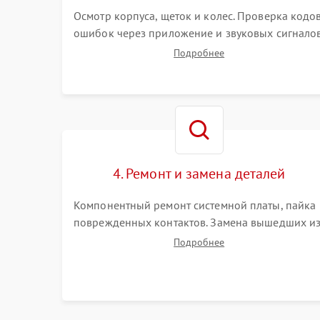
Осмотр корпуса, щеток и колес. Проверка кодо
ошибок через приложение и звуковых сигналов
Замер емкости аккумулятора и тестирование
Подробнее
базовой станции зарядки. Оценка работы
лидара, бампера и датчиков падения для
локализации неисправности.
4. Ремонт и замена деталей
Компонентный ремонт системной платы, пайка
поврежденных контактов. Замена вышедших и
строя двигателей, изношенного аккумулятора,
Подробнее
неисправного лидара или помпы подачи воды.
Восстановление шлейфов и устранение
последствий попадания влаги.