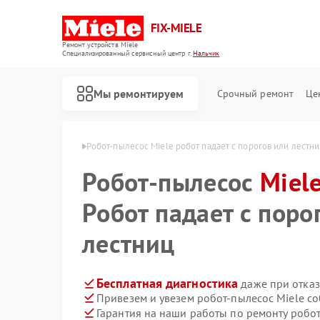
FIX-MIELE
Ремонт устройств Miele
Специализированный cервисный центр г.
Нальчик
Мы ремонтируем
Срочный ремонт
Це
ов Miele в Нальчике
Робот-пылесос Miele робот падает с порогов или лестн
Робот-пылесос
Miel
Робот падает с поро
лестниц
Бесплатная диагностика
даже при отказ
Привезем и увезем робот-пылесос Miele с
Гарантия на наши работы по ремонту робо
Ремонт стиральных машин Miele
Ремонт посудомоечных машин Miele
Ремонт варочных панелей Miele
Ремонт духовых шкафов Miele
Ремонт микроволновых печей Miele
Ремонт парогенераторов Miele
Ремонт гладильных систем Miele
Ремонт вертикальных пылесосов Miele
Ремонт сушильных машин Miele