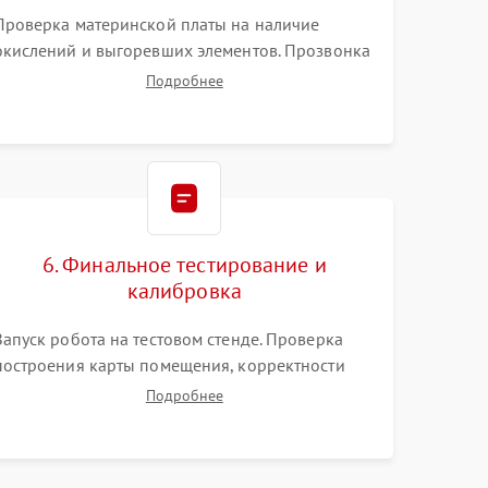
Проверка материнской платы на наличие
окислений и выгоревших элементов. Прозвонка
цепей питания, тестирование приводных
Подробнее
моторов колес и турбины всасывания. Оценка
состояния оптических и инфракрасных
датчиков, а также механизма лазерного
дальномера.
6. Финальное тестирование и
калибровка
Запуск робота на тестовом стенде. Проверка
построения карты помещения, корректности
навигации и обхода препятствий. Оценка силы
Подробнее
всасывания и работы турбины. Тестирование
автоматического возврата на док-станцию и
процесса зарядки.