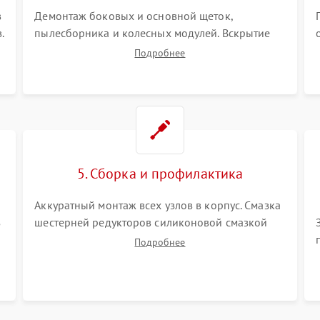
в
Демонтаж боковых и основной щеток,
.
пылесборника и колесных модулей. Вскрытие
корпуса робота. Тщательная очистка внутренних
Подробнее
полостей, шестерней и плат от скопившейся
пыли, волос и шерсти животных с
использованием сжатого воздуха и щеток.
5. Сборка и профилактика
Аккуратный монтаж всех узлов в корпус. Смазка
з
шестерней редукторов силиконовой смазкой
для снижения шума. Установка новых
Подробнее
расходных материалов (HEPA-фильтров,
микрофибры, щеток). Надежная фиксация
разъемов и проверка герметичности водяного
контура.