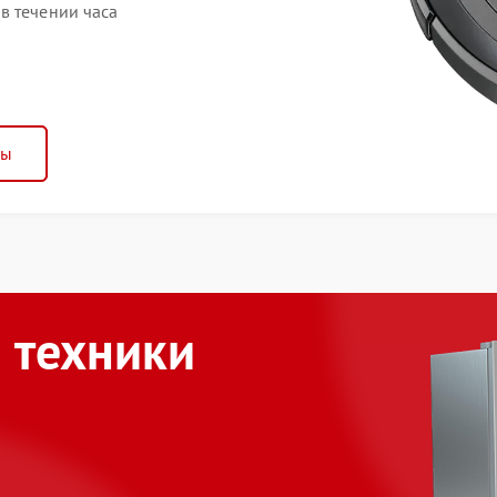
в течении часа
ны
 техники