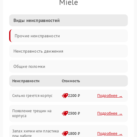
Miele
Виды неисправностей
Прочие неисправности
Неисправность движения
Общие поломки
Неисправности
Стоимость
Неисправность датчиков
Сильно греется корпус
2200 ₽
Подробнее →
Неисправность программного обеспечения
Появление трещин на
Проблемы с сигналом
2500 ₽
Подробнее →
корпуса
Неисправность резервуаров и систем подачи воды
Запах химии или пластика
1800 ₽
Подробнее →
при работе