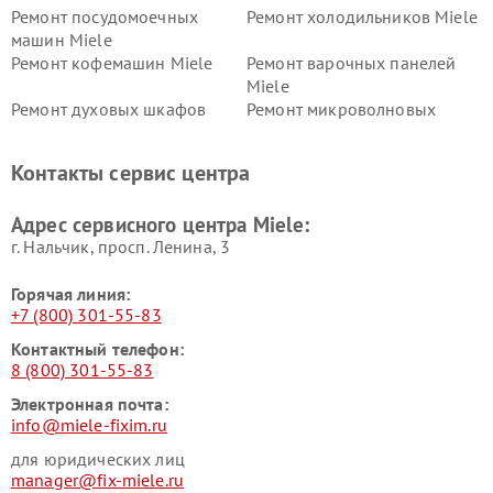
Ремонт посудомоечных
Ремонт холодильников Miele
машин Miele
Ремонт кофемашин Miele
Ремонт варочных панелей
Miele
Ремонт духовых шкафов
Ремонт микроволновых
Miele
печей Miele
Ремонт парогенераторов
Ремонт вытяжек Miele
Контакты сервис центра
Miele
Ремонт гладильных систем
Ремонт вертикальных
Адрес сервисного центра Miele:
Miele
пылесосов Miele
г. Нальчик, просп. Ленина, 3
Горячая линия:
+7 (800) 301-55-83
Контактный телефон:
8 (800) 301-55-83
Электронная почта:
info@miele-fixim.ru
для юридических лиц
manager@fix-miele.ru