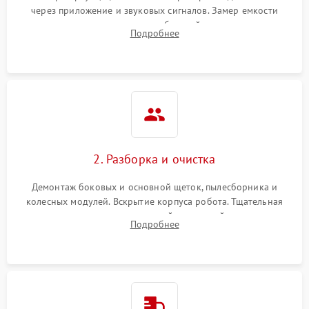
через приложение и звуковых сигналов. Замер емкости
аккумулятора и тестирование базовой станции зарядки.
Подробнее
Оценка работы лидара, бампера и датчиков падения для
локализации неисправности.
2. Разборка и очистка
Демонтаж боковых и основной щеток, пылесборника и
колесных модулей. Вскрытие корпуса робота. Тщательная
очистка внутренних полостей, шестерней и плат от
Подробнее
скопившейся пыли, волос и шерсти животных с
использованием сжатого воздуха и щеток.