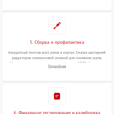
устранение последствий попадания влаги.
5. Сборка и профилактика
Аккуратный монтаж всех узлов в корпус. Смазка шестерней
редукторов силиконовой смазкой для снижения шума.
Установка новых расходных материалов (HEPA-фильтров,
Подробнее
микрофибры, щеток). Надежная фиксация разъемов и
проверка герметичности водяного контура.
6. Финальное тестирование и калибровка