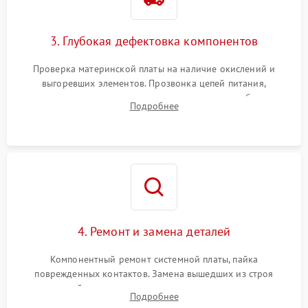
3. Глубокая дефектовка компонентов
Проверка материнской платы на наличие окислений и
выгоревших элементов. Прозвонка цепей питания,
тестирование приводных моторов колес и турбины
Подробнее
всасывания. Оценка состояния оптических и инфракрасных
датчиков, а также механизма лазерного дальномера.
4. Ремонт и замена деталей
Компонентный ремонт системной платы, пайка
поврежденных контактов. Замена вышедших из строя
двигателей, изношенного аккумулятора, неисправного
Подробнее
лидара или помпы подачи воды. Восстановление шлейфов и