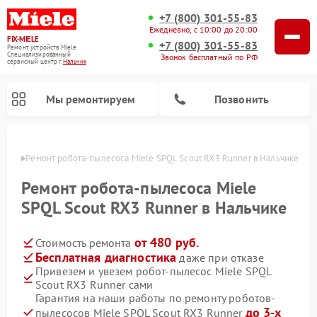
+7 (800) 301-55-83
Ежедневно, с 10:00 до 20:00
FIX-MIELE
+7 (800) 301-55-83
Ремонт устройств Miele
Специализированный
Звонок бесплатный по РФ
cервисный центр г.
Нальчик
Мы ремонтируем
Позвонить
ьчике
Ремонт робота-пылесоса Miele SPQL Scout RX3 Runner в Нальчике
Ремонт робота-пылесоса Miele
SPQL Scout RX3 Runner в Нальчике
от 480 руб.
Стоимость ремонта
Бесплатная диагностика
даже при отказе
Привезем и увезем робот-пылесос Miele SPQL
Scout RX3 Runner сами
Ремонт вертикальных пылесосов Miele
Ремонт стиральных машин Miele
Ремонт варочных панелей Miele
Ремонт микроволновых печей Miele
Ремонт посудомоечных машин Miele
Ремонт гладильных систем Miele
Ремонт сушильных машин Miele
Гарантия на наши работы по ремонту роботов-
до 3-х
пылесосов Miele SPQL Scout RX3 Runner