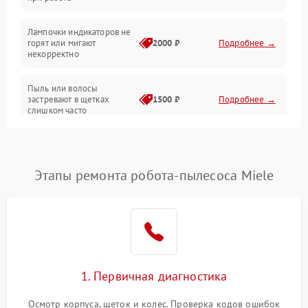
Проблемы с механикой
Лампочки индикаторов не
горят или мигают
2000 ₽
Подробнее →
Батарея
некорректно
Режим работы
Пыль или волосы
застревают в щетках
1500 ₽
Подробнее →
слишком часто
Программные сбои
Этапы ремонта робота-пылесоса Miele
1. Первичная диагностика
Осмотр корпуса, щеток и колес. Проверка кодов ошибок