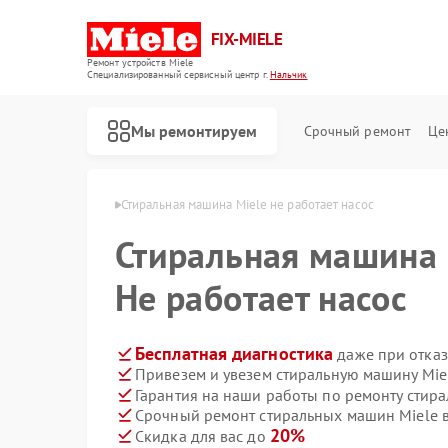
FIX-MIELE
Ремонт устройств Miele
Специализированный cервисный центр г.
Нальчик
Мы ремонтируем
Срочный ремонт
Це
н Miele в Нальчике
Стиральная машина Miele не работает насос
Стиральная машина
Не работает насос
Бесплатная диагностика
даже при отказ
Привезем и увезем стиральную машину Mie
Гарантия на наши работы по ремонту стир
Срочный ремонт стиральных машин Miele в
20%
Скидка для вас до
Ремонт роботов-пылесосов Miele
Ремонт посудомоечных машин Miele
Ремонт варочных панелей Miele
Ремонт духовых шкафов Miele
Ремонт микроволновых печей Miele
Ремонт парогенераторов Miele
Ремонт гладильных систем Miele
Ремонт вертикальных пылесосов Miele
Ремонт сушильных машин Miele