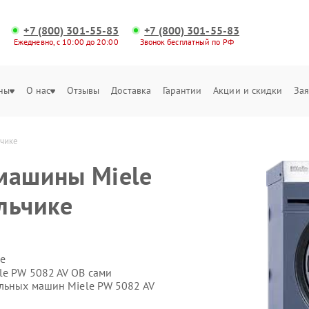
+7 (800) 301-55-83
+7 (800) 301-55-83
Ежедневно, с 10:00 до 20:00
Звонок бесплатный по РФ
ны
О нас
Отзывы
Доставка
Гарантии
Акции и скидки
Зая
ьчике
машины Miele
льчике
е
le PW 5082 AV OB сами
альных машин Miele PW 5082 AV