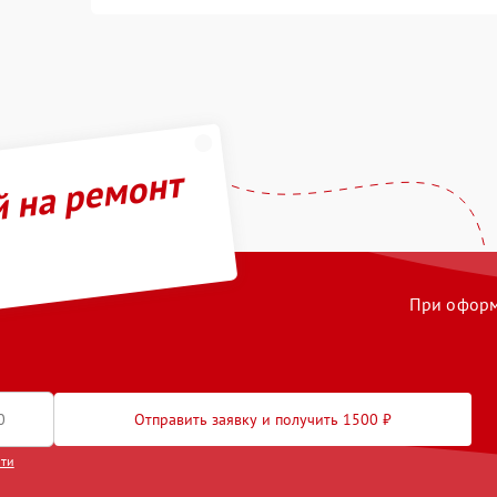
й на ремонт
При оформл
Отправить заявку и получить 1500 ₽
сти