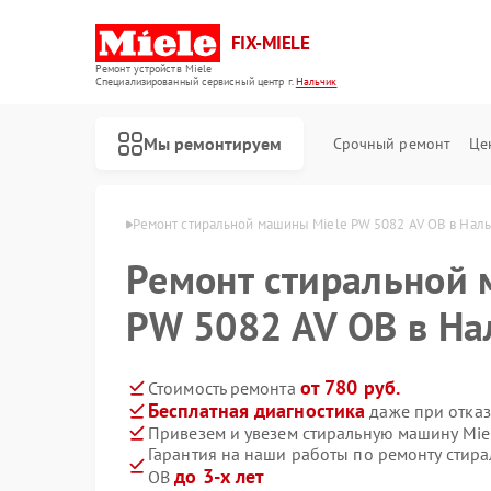
FIX-MIELE
Ремонт устройств Miele
Специализированный cервисный центр г.
Нальчик
Мы ремонтируем
Срочный ремонт
Це
н Miele в Нальчике
Ремонт стиральной машины Miele PW 5082 AV OB в Нал
Ремонт стиральной 
PW 5082 AV OB в На
от 780 руб.
Стоимость ремонта
Бесплатная диагностика
даже при отказ
Привезем и увезем стиральную машину Mie
Гарантия на наши работы по ремонту стир
до 3-х лет
OB
Ремонт роботов-пылесосов Miele
Ремонт посудомоечных машин Miele
Ремонт варочных панелей Miele
Ремонт духовых шкафов Miele
Ремонт микроволновых печей Miele
Ремонт парогенераторов Miele
Ремонт гладильных систем Miele
Ремонт вертикальных пылесосов Miele
Ремонт сушильных машин Miele