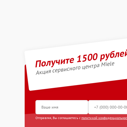
Получите 1500 рубле
Акция сервисного центра Miele
Отправляя, Вы соглашаетесь с
политикой конфиденциально