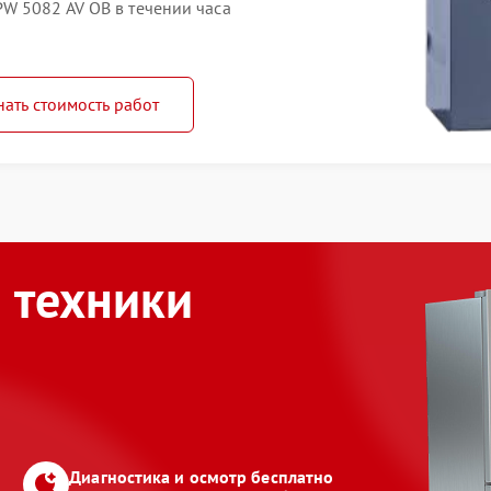
W 5082 AV OB в течении часа
нать стоимость работ
 техники
Диагностика и осмотр бесплатно